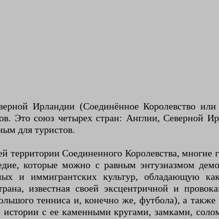
верной Ирландии (Соединённое Королевство или
в. Это союз четырех стран: Англии, Северной И
ным для туристов.
ей территории Соединенного Королевства, многие 
дие, которые можно с равным энтузиазмом демо
ных и иммигрантских культур, обладающую ка
рана, известная своей эксцентричной и провок
большого тенниса и, конечно же, футбола), а также
й истории с ее каменными кругами, замками, сол