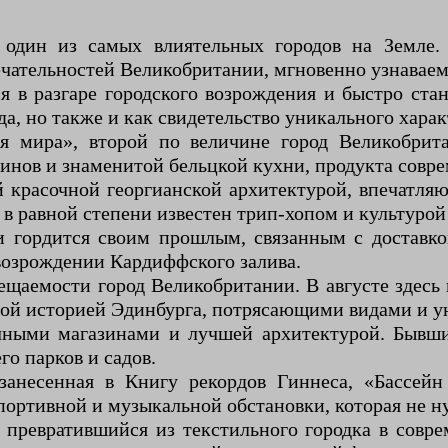
один из самых влиятельных городов на Земле. 
чательностей Великобритании, мгновенно узнаваем
 в разгаре городского возрождения и быстро ста
а, но также и как свидетельство уникального харак
ая мира», второй по величине город Великобрит
инов и знаменитой бельцкой кухни, продукта совре
й красочной георгианской архитектурой, впечат
в равной степени известен трип-хопом и культурой
гордится своим прошлым, связанным с доставкой
возрождении Кардиффского залива.
аемости город Великобритании. В августе здесь 
ной историей Эдинбурга, потрясающими видами и 
ыми магазинами и лучшей архитектурой. Бывший
го парков и садов.
анесенная в Книгу рекордов Гиннеса, «Бассейн
ортивной и музыкальной обстановки, которая не н
 превратившийся из текстильного городка в сов