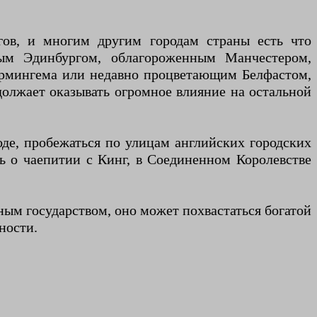
ов, и многим другим городам страны есть что
вым Эдинбургом, облагороженным Манчестером,
рмингема или недавно процветающим Белфастом,
должает оказывать огромное влияние на остальной
оде, пробежаться по улицам английских городских
ть о чаепитии с Кинг, в Соединенном Королевстве
ным государством, оно может похвастаться богатой
ности.