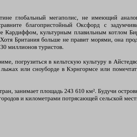
ине глобальный мегаполис, не имеющий аналог
сравните благопристойный Оксфорд с задумчи
е Кардиффом, культурным плавильным котлом Би
 Хотя Британия больше не правит морями, она про
 30 миллионов туристов.
име, погрузиться в кельтскую культуру в Айстедв
а лыжах или сноуборде в Кэрнгормсе или помечта
тран, занимает площадь 243 610 км². Будучи остров
городов и километрами потрясающей сельской мест