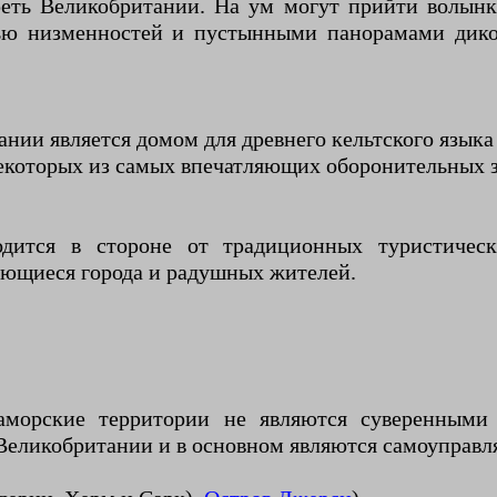
еть Великобритании. На ум могут прийти волынк
тью низменностей и пустынными панорамами дик
ии является домом для древнего кельтского языка
екоторых из самых впечатляющих оборонительных з
ходится в стороне от традиционных туристичес
ающиеся города и радушных жителей.
аморские территории не являются суверенными
 Великобритании и в основном являются самоуправ