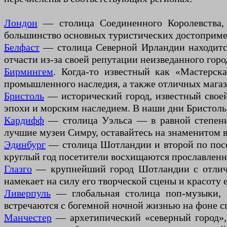
Лондон
— столица Соединенного Королевства, 
большинство основных туристических достоприме
Белфаст
— столица Северной Ирландии находится
отчасти из-за своей репутации неизведанного город
Бирмингем
. Когда-то известный как «Мастерск
промышленного наследия, а также отличных магаз
Бристоль
— исторический город, известный свое
эпохи и морским наследием. В наши дни Бристоль 
Кардифф
— столица Уэльса — в равной степени 
лучшие музеи Симру, оставайтесь на знаменитом 
Эдинбург
— столица Шотландии и второй по посещ
круглый год посетители восхищаются прославлен
Глазго
— крупнейший город Шотландии с отличн
намекает на силу его творческой сцены и красоту е
Ливерпуль
— глобальная столица поп-музыки, з
встречаются с богемной ночной жизнью на фоне сп
Манчестер
— архетипический «северный город»,