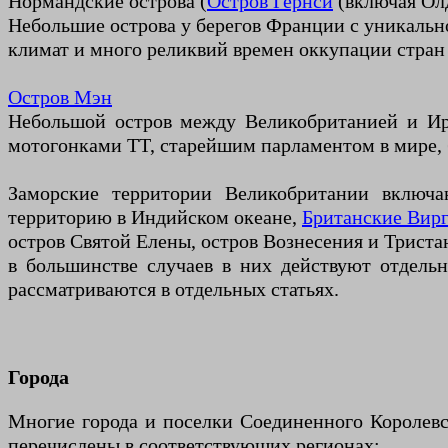
Нормандские острова (
Остров Гернси
(включая Ол
Небольшие острова у берегов Франции с уникальн
климат и много реликвий времен оккупации стран
Остров Мэн
Небольшой остров между Великобританией и Ир
мотогонками TT, старейшим парламентом в мире,
Заморские территории Великобритании вклю
территорию в Индийском океане,
Британские Вирг
остров Святой Елены, остров Вознесения и Трист
в большинстве случаев в них действуют отдель
рассматриваются в отдельных статьях.
Города
Многие города и поселки Соединенного Королевс
перечислены в соответствующих регионах: