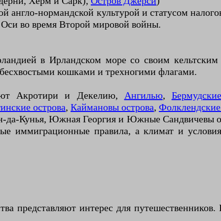
дерни, Херм и Сарк),
Остров Джерси
)
ой англо-нормандской культурой и статусом налого
 Оси во время Второй мировой войны.
ландией в Ирландском море со своим кельтским
 бесхвостыми кошками и трехногими флагами.
чают Акротири и Декелию,
Ангилью
,
Бермудские
инские острова
,
Каймановы острова
,
Фолклендские
ан-да-Кунья, Южная Георгия и Южные Сандвичевы о
ные иммиграционные правила, а климат и условия
тва представляют интерес для путешественников.