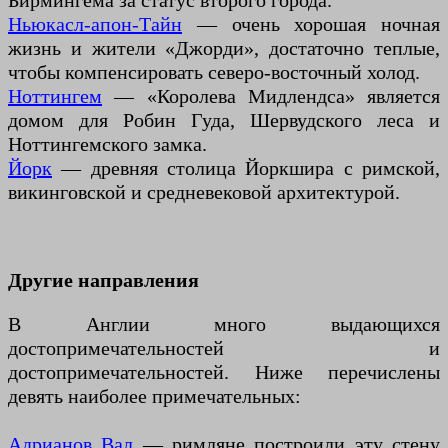
Бирмингема за статус второго города.
Ньюкасл-апон-Тайн
— очень хорошая ночная
жизнь и жители «Джорди», достаточно теплые,
чтобы компенсировать северо-восточный холод.
Ноттингем
— «Королева Мидлендса» является
домом для Робин Гуда, Шервудского леса и
Ноттингемского замка.
Йорк
— древняя столица Йоркшира с римской,
викинговской и средневековой архитектурой.
Другие направления
В Англии много выдающихся
достопримечательностей и
достопримечательностей. Ниже перечислены
девять наиболее примечательных:
Адрианов Вал
— римляне построили эту стену