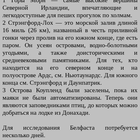
1 Горы Морн — самые высокие вершины
Северной Ирландии, впечатляющие и
легкодоступные для пеших прогулок по холмам.
2 Стрэнгфорд-Лох — это морской залив длиной
16 миль (26 км), названный в честь приливной
гонки через пролив на его южном конце, где есть
паром. Он усеян островами, водно-болотными
угодьями, а также доисторическими и
средневековыми памятниками. Для тех, кто
находится на его северном конце и на
полуострове Ардс, см. Ньютаунардс. Для южного
конца см. Стрэнгфорд и Даунпатрик.
3 Острова Коупленд были заселены, пока их
маяки не были автоматизированы. Теперь они
являются заповедниками птиц, до которых можно
добраться на лодке из Донахади.
Для исследования Белфаста потребуется
несколько дней.