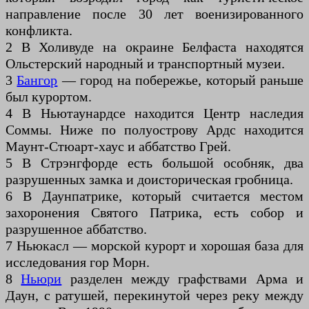
направление после 30 лет военизированного
конфликта.
2 В Холивуде на окраине Белфаста находятся
Ольстерский народный и транспортный музеи.
3
Бангор
— город на побережье, который раньше
был курортом.
4 В Ньютаунардсе находится Центр наследия
Соммы. Ниже по полуострову Ардс находится
Маунт-Стюарт-хаус и аббатство Грей.
5 В Стрэнгфорде есть большой особняк, два
разрушенных замка и доисторическая гробница.
6 В Даунпатрике, который считается местом
захоронения Святого Патрика, есть собор и
разрушенное аббатство.
7 Ньюкасл — морской курорт и хорошая база для
исследования гор Морн.
8
Ньюри
разделен между графствами Арма и
Даун, с ратушей, перекинутой через реку между