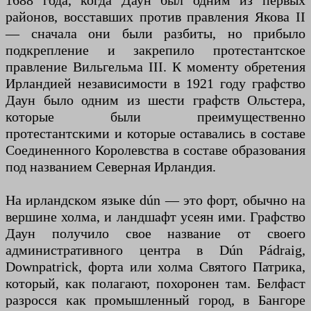
1688 года, когда Даун был одним из первых
районов, восставших против правления Якова II
— сначала они были разбиты, но прибыло
подкрепление и закрепило протестантское
правление Вильгельма III. К моменту обретения
Ирландией независимости в 1921 году графство
Даун было одним из шести графств Ольстера,
которые были преимущественно
протестантскими и которые оставались в составе
Соединенного Королевства в составе образования
под названием Северная Ирландия.
На ирландском языке dún — это форт, обычно на
вершине холма, и ландшафт усеян ими. Графство
Даун получило свое название от своего
административного центра в Dún Pádraig,
Downpatrick, форта или холма Святого Патрика,
который, как полагают, похоронен там. Белфаст
разросся как промышленный город, в Бангоре