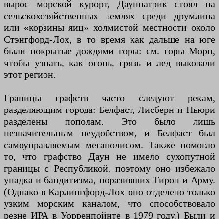
вырос морской курорт, Даунпатрик стоял на
сельскохозяйственных землях среди друмлина
или «корзины яиц» холмистой местности около
Стэнгфорд-Лох, в то время как дальше на юге
были покрытые дождями горы: см. горы Морн,
чтобы узнать, как огонь, грязь и лед выковали
этот регион.
Границы графств часто следуют рекам,
разделяющим города: Белфаст, Лисберн и Ньюри
разделены пополам. Это было лишь
незначительным неудобством, и Белфаст был
самоуправляемым мегаполисом. Также помогло
то, что графство Даун не имело сухопутной
границы с Республикой, поэтому оно избежало
упадка и бандитизма, поразивших Тирон и Арму.
(Однако в Карлингфорд-Лох оно отделено только
узким морским каналом, что способствовало
резне ИРА в Уорренпойнте в 1979 году.) Были и