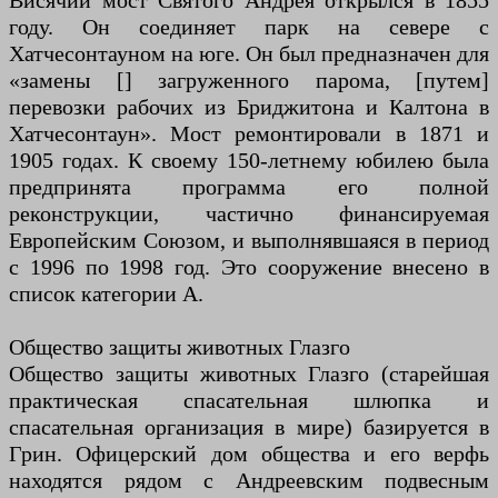
Висячий мост Святого Андрея открылся в 1855
году. Он соединяет парк на севере с
Хатчесонтауном на юге. Он был предназначен для
«замены [] загруженного парома, [путем]
перевозки рабочих из Бриджитона и Калтона в
Хатчесонтаун». Мост ремонтировали в 1871 и
1905 годах. К своему 150-летнему юбилею была
предпринята программа его полной
реконструкции, частично финансируемая
Европейским Союзом, и выполнявшаяся в период
с 1996 по 1998 год. Это сооружение внесено в
список категории А.
Общество защиты животных Глазго
Общество защиты животных Глазго (старейшая
практическая спасательная шлюпка и
спасательная организация в мире) базируется в
Грин. Офицерский дом общества и его верфь
находятся рядом с Андреевским подвесным