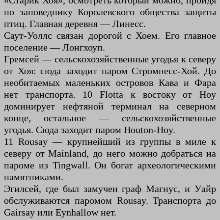
«Старик Хоя», осмотреть который можно, пройдя
по заповеднику Королевского общества защиты
птиц. Главная деревня — Линесс.
Саут-Уоллс связан дорогой с Хоем. Его главное
поселение — Лонгхоуп.
Гремсей — сельскохозяйственные угодья к северу
от Хоя: сюда заходит паром Стромнесс-Хой. До
необитаемых маленьких островов Кава и Фара
нет транспорта. 10 Flotta к востоку от Hoy
доминирует нефтяной терминал на северном
конце, остальное — сельскохозяйственные
угодья. Сюда заходит паром Houton-Hoy.
11 Rousay — крупнейший из группы в миле к
северу от Mainland, до него можно добраться на
пароме из Tingwall. Он богат археологическими
памятниками.
Эгилсей, где был замучен граф Магнус, и Уайр
обслуживаются паромом Rousay. Транспорта до
Gairsay или Eynhallow нет.