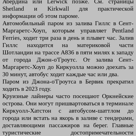
Абердина или Lerwick позже. См. страницы
Shetland и Kirkwall для практической
информации об этом пароме.
Автомобильный паром из залива Гиллс в Сент-
Маргаретс-Хоуп, которым управляет Pentland
Ferries, ходит три раза в день и плывет час. Залив
Гиллс находится на материковой части
Шотландии на трассе A836 в пяти милях к западу
от города Джон-о'Гроутс. От залива Сент-
Маргаретс-Хоуп до Киркуолла можно доехать за
30 минут, автобус ходит каждые час или два.
Паром из Джона-о'Гроутса в Бервик прекратил
ходить в 2023 году.
Круизные лайнеры часто посещают Оркнейские
острова. Они могут пришвартоваться в терминале
Киркуолл-Хатстон с автобусом-шаттлом до
города или встать на якорь в заливе с тендерами,
доставляющими пассажиров на берег. Главные
туристические достопримечательности