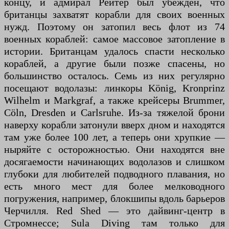
концу, и адмирал Рейтер был убежден, что
британцы захватят корабли для своих военных
нужд. Поэтому он затопил весь флот из 74
военных кораблей: самое массовое затопление в
истории. Британцам удалось спасти несколько
кораблей, а другие были позже спасены, но
большинство осталось. Семь из них регулярно
посещают водолазы: линкоры König, Kronprinz
Wilhelm и Markgraf, а также крейсеры Brummer,
Cöln, Dresden и Carlsruhe. Из-за тяжелой брони
наверху корабли затонули вверх дном и находятся
там уже более 100 лет, а теперь они хрупкие —
ныряйте с осторожностью. Они находятся вне
досягаемости начинающих водолазов и слишком
глубоки для любителей подводного плавания, но
есть много мест для более мелководного
погружения, например, блокшипы вдоль барьеров
Черчилля. Red Shed — это дайвинг-центр в
Стромнессе; Sula Diving там только для