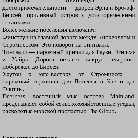
побережье Мейнленда. Ее
достопримечательности — дворец Эрла и Бро-оф-
Бирсей, приливный остров с доисторическими
останками.
Более мелкие поселения включают:
Финстаун на главной дороге между Киркволлом и
Стромнессом. Это поворот на Тингвалл.
Тингвалл — паромный причал для Раузи, Эгилсая
и Уайра. Дорога петляет вокруг северного
побережья до Бирсея.
Хаутон к юго-востоку от Стромнесса —
паромный терминал для Линесса в Хое и для
Флотты.
Deerness, восточный мыс острова Mainland,
представляет собой сельскохозяйственные угодья,
расколотые морской пропастью The Gloup.