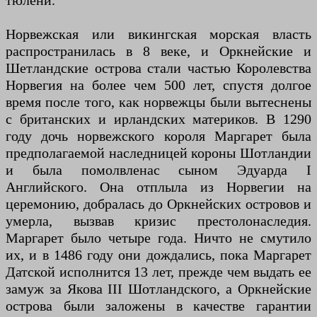
тюлени.
Норвежская или викингская морская власть
распространилась в 8 веке, и Оркнейские и
Шетландские острова стали частью Королевства
Норвегия на более чем 500 лет, спустя долгое
время после того, как норвежцы были вытеснены
с британских и ирландских материков. В 1290
году дочь норвежского короля Маргарет была
предполагаемой наследницей короны Шотландии
и была помолвлена ​​с сыном Эдуарда I
Английского. Она отплыла из Норвегии на
церемонию, добралась до Оркнейских островов и
умерла, вызвав кризис престолонаследия.
Маргарет было четыре года. Ничто не смутило
их, и в 1486 году они дождались, пока Маргарет
Датской исполнится 13 лет, прежде чем выдать ее
замуж за Якова III Шотландского, а Оркнейские
острова были заложены в качестве гарантии