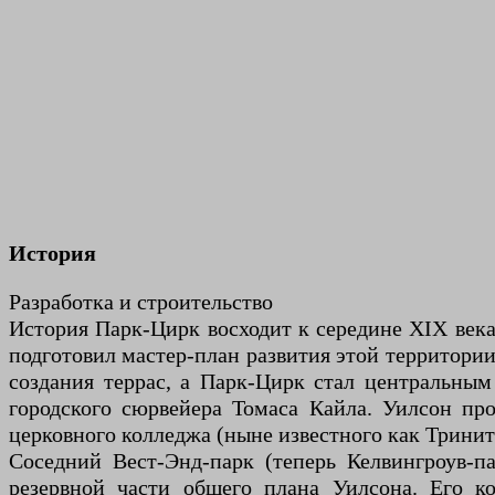
История
Разработка и строительство
История Парк-Цирк восходит к середине XIX века
подготовил мастер-план развития этой территори
создания террас, а Парк-Цирк стал центральны
городского сюрвейера Томаса Кайла. Уилсон пр
церковного колледжа (ныне известного как Тринит
Соседний Вест-Энд-парк (теперь Келвингроув-
резервной части общего плана Уилсона. Его к