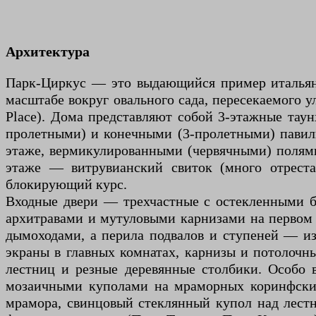
Архитектура
Парк-Циркус — это выдающийся пример итальянск
масштабе вокруг овального сада, пересекаемого ул
Place). Дома представляют собой 3-этажные тау
пролетными) и конечными (3-пролетными) павил
этаже, вермикулированными (червячными) полям
этаже — витрувианский свиток (много отрест
блокирующий курс.
Входные двери — трехчастные с остекленными б
архитравами и мутуловыми карнизами на первом 
дымоходами, а перила подвалов и ступеней — из
экраны в главных комнатах, карнизы и потолочн
лестниц и резные деревянные столбики. Особо в
мозаичными куполами на мраморных коринфских 
мрамора, свинцовый стеклянный купол над лестн