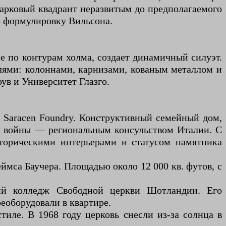
Парковый квадрант неразвитым до предполагаемого
ю формулировку Вильсона.
е по контурам холма, создает динамичный силуэт.
лями: колоннами, карнизами, кованым металлом и
в и Университет Глазго.
я Saracen Foundry. Конструктивный семейный дом,
вой войны — региональным консульством Италии. С
историческими интерьерами и статусом памятника
ймса Баучера. Площадью около 12 000 кв. футов, с
кий колледж Свободной церкви Шотландии. Его
реоборудовали в квартире.
тиле. В 1968 году церковь снесли из-за солнца в