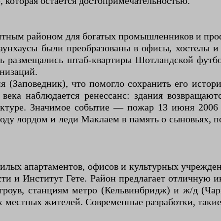
 которая остается достопримечательностью.
итным районом для богатых промышленников и проф
таунхаусы были преобразованы в офисы, хостелы 
сь размещались штаб-квартиры Шотландской футбо
низаций.
я (Заповедник), что помогло сохранить его исто
 века наблюдается ренессанс: здания возвращают
ктуре. Значимое событие — пожар 13 июня 2006 
оду лордом и леди Маклаем в память о сыновьях, 
лых апартаментов, офисов и культурных учрежден
 и Институт Гете. Район предлагает отличную ин
роув, станциям метро (Кельвинбридж) и ж/д (Чар
х местных жителей. Современные разработки, такие 