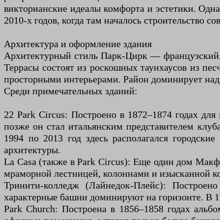
викторианские идеалы комфорта и эстетики. Одна
2010-х годов, когда там началось строительство
Архитектура и оформление здания
Архитектурный стиль Парк-Цирк — французский, с
Террасы состоят из роскошных таунхаусов из пе
просторными интерьерами. Район доминирует над 
Среди примечательных зданий:
22 Park Circus: Построено в 1872–1874 годах дл
позже он стал итальянским представителем клуба
1994 по 2013 год здесь располагался городские
архитектуры.
La Casa (также в Park Circus): Еще один дом Мак
мраморной лестницей, колоннами и изысканной ко
Тринити-колледж (Лайнедок-Плейс): Построен
характерные башни доминируют на горизонте. В 197
Park Church: Построена в 1856–1858 годах альбо