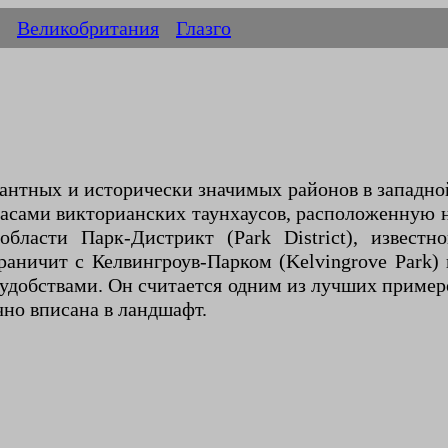
Великобритания
Глазго
гантных и исторически значимых районов в западно
асами викторианских таунхаусов, расположенную н
бласти Парк-Дистрикт (Park District), извест
аничит с Келвингроув-Парком (Kelvingrove Park)
удобствами. Он считается одним из лучших пример
чно вписана в ландшафт.