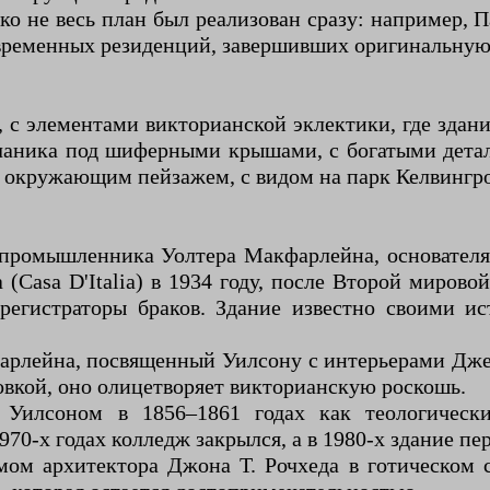
ко не весь план был реализован сразу: например, 
 современных резиденций, завершивших оригинальну
 элементами викторианской эклектики, где здани
счаника под шиферными крышами, с богатыми дета
окружающим пейзажем, с видом на парк Келвингроу
я промышленника Уолтера Макфарлейна, основател
 (Casa D'Italia) в 1934 году, после Второй миро
 регистраторы браков. Здание известно своими 
фарлейна, посвященный Уилсону с интерьерами Дже
вкой, оно олицетворяет викторианскую роскошь.
о Уилсоном в 1856–1861 годах как теологичес
0-х годах колледж закрылся, а в 1980-х здание пе
мом архитектора Джона Т. Рочхеда в готическом с