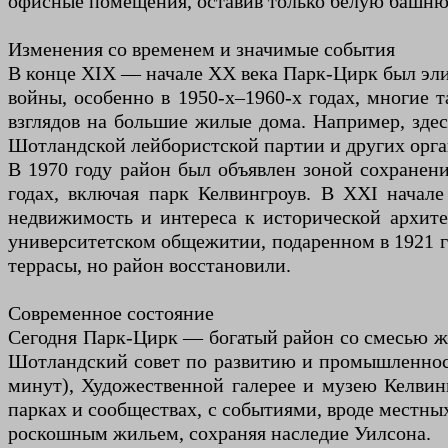
офисные помещения, оставив только белую башню,
Изменения со временем и значимые события
В конце XIX — начале XX века Парк-Цирк был эл
войны, особенно в 1950-х–1960-х годах, многие 
взглядов на большие жилые дома. Например, зде
Шотландской лейбористской партии и других орга
В 1970 году район был объявлен зоной сохранени
годах, включая парк Келвингроув. В XXI начале
недвижимость и интереса к исторической архите
университетском общежитии, подаренном в 1921 г
террасы, но район восстановили.
Современное состояние
Сегодня Парк-Цирк — богатый район со смесью жи
Шотландский совет по развитию и промышленности
минут), Художественной галерее и музею Келвинг
парках и сообществах, с событиями, вроде местны
роскошным жильем, сохраняя наследие Уилсона.