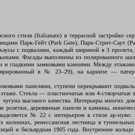
ого стиля (Italianate) в террасной застройке с
ицами Парк-Гейт (Park Gate), Парк-Стрит-Саут (Pa
нхаусы с подвалами, каждый шириной в 3 пролет
ьонами. Фасады выполнены из полированного ашла
и и гладкими замковыми камнями. Между этажами 
аврированный в № 23–29), на карнизе — патер
оковыми панелями, ступени перекрывают подвалы
этаже. Стекла — пластинчатые или 4-створчатые
 чугуна высокого качества. Интерьеры многих д
ые розетки, деревянные панели и камины, ионичес
ыделяется № 22 с интерьером в стиле ар-нуво: 
колоннах, ренессансная лестница в туннельных 
ицей и бильярдная 1905 года. Внутреннее кольцо