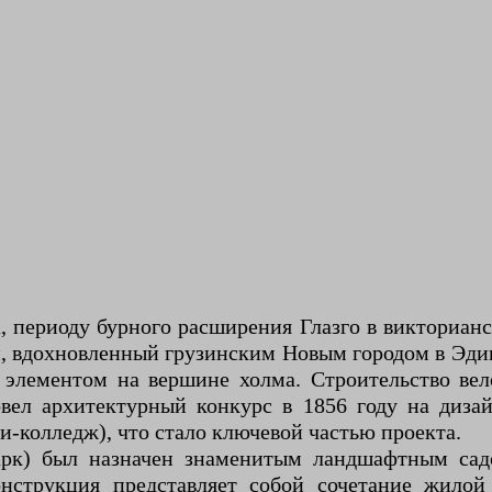
, периоду бурного расширения Глазго в викторианс
и, вдохновленный грузинским Новым городом в Эди
м элементом на вершине холма. Строительство ве
овел архитектурный конкурс в 1856 году на диза
и-колледж), что стало ключевой частью проекта.
парк) был назначен знаменитым ландшафтным са
онструкция представляет собой сочетание жило