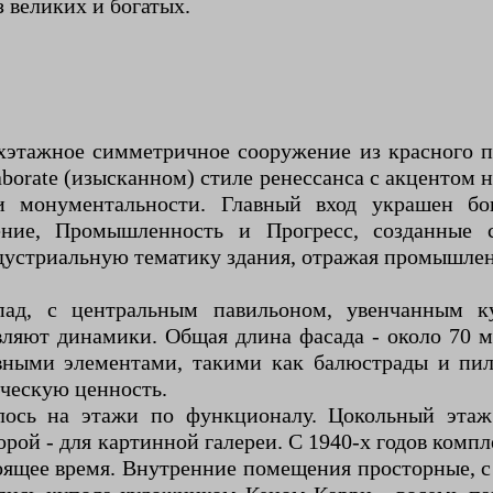
з великих и богатых.
хэтажное симметричное сооружение из красного пе
aborate (изысканном) стиле ренессанса с акцентом 
и монументальности. Главный вход украшен бог
ение, Промышленность и Прогресс, созданные
устриальную тематику здания, отражая промышленны
пад, с центральным павильоном, увенчанным 
яют динамики. Общая длина фасада - около 70 м
ивными элементами, такими как балюстрады и пил
ическую ценность.
лось на этажи по функционалу. Цокольный этаж 
торой - для картинной галереи. С 1940-х годов ком
оящее время. Внутренние помещения просторные, с