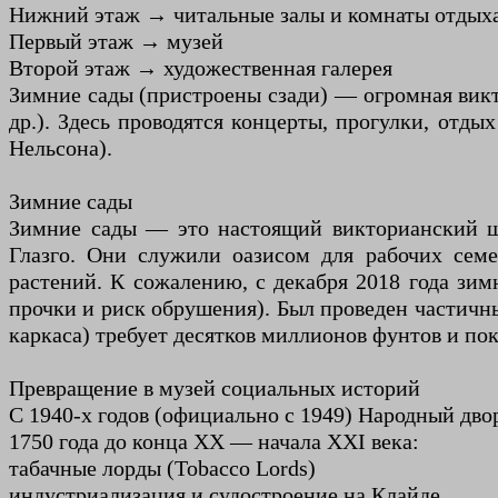
Нижний этаж → читальные залы и комнаты отдых
Первый этаж → музей
Второй этаж → художественная галерея
Зимние сады (пристроены сзади) — огромная викт
др.). Здесь проводятся концерты, прогулки, отд
Нельсона).
Зимние сады
Зимние сады — это настоящий викторианский ше
Глазго. Они служили оазисом для рабочих семе
растений. К сожалению, с декабря 2018 года зим
прочки и риск обрушения). Был проведен частичны
каркаса) требует десятков миллионов фунтов и пок
Превращение в музей социальных историй
С 1940-х годов (официально с 1949) Народный дво
1750 года до конца XX — начала XXI века:
табачные лорды (Tobacco Lords)
индустриализация и судостроение на Клайде