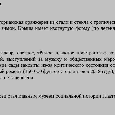
а
орианская оранжерея из стали и стекла с тропиче
ых зимой. Крыша имеет изогнутую форму (по леге
девр: светлое, тёплое, влажное пространство,
й, выступлений за музыку и общественных меро
ние сады закрыты из-за критического состояния о
й ремонт (350 000 фунтов стерлингов в 2019 году),
а не завершена.
рец стал главным музеем социальной истории Глазго