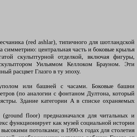
счаника (red ashlar), типичного для шотландской
на симметрию: центральная часть и боковые крылья
атой скульптурной отделкой, включая фигуры,
 скульптором Уильямом Келлоком Брауном. Эти
й расцвет Глазго в ту эпоху.
куполом или башней с часами. Боковые башни
етров (по аналогии с фонтаном Дултона, который
ястры. Здание категории A в списке охраняемых
(ground floor) предназначался для читальных и
плекс функционирует как музей социальной истории
 высокими потолками; в 1990-х годах для столетия