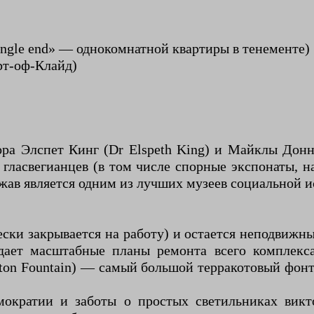
ngle end» — однокомнатной квартиры в тенементе)
рт-оф-Клайд)
тора Элспет Кинг (Dr Elspeth King) и Майклы Дон
гласвегианцев (в том числе спорные экспонаты, 
жав является одним из лучших музеев социальной и
ски закрывается на работу) и остается неподвижны
ждает масштабные планы ремонта всего комплекс
ton Fountain) — самый большой терракотовый фонт
кратии и заботы о простых светильниках виктор