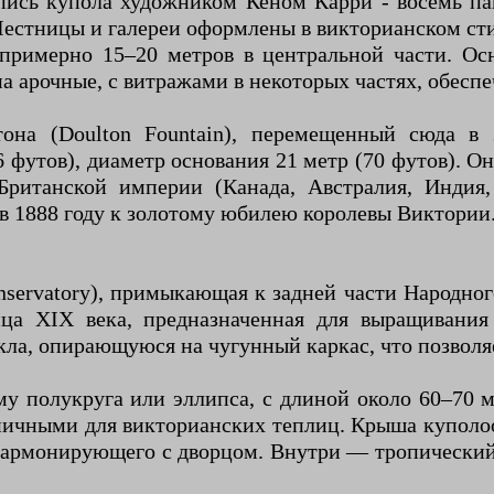
спись купола художником Кеном Карри - восемь п
 Лестницы и галереи оформлены в викторианском сти
 примерно 15–20 метров в центральной части. Ос
на арочные, с витражами в некоторых частях, обес
она (Doulton Fountain), перемещенный сюда в 
6 футов), диаметр основания 21 метр (70 футов).
Британской империи (Канада, Австралия, Индия
 в 1888 году к золотому юбилею королевы Виктории
servatory), примыкающая к задней части Народног
нца XIX века, предназначенная для выращивания
кла, опирающуюся на чугунный каркас, что позволя
у полукруга или эллипса, с длиной около 60–70 м
пичными для викторианских теплиц. Крыша куполоо
 гармонирующего с дворцом. Внутри — тропически