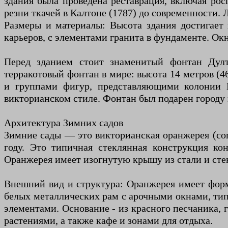
здания была проведена реставрация, включая ро
резни ткачей в Калтоне (1787) до современности.
Размеры и материалы: Высота здания достигает
карьеров, с элементами гранита в фундаменте. Ок
Перед зданием стоит знаменитый фонтан Дулт
терракотовый фонтан в мире: высота 14 метров (4
и группами фигур, представляющими колонии 
викторианском стиле. Фонтан был подарен городу
Архитектура Зимних садов
Зимние сады — это викторианская оранжерея (con
году. Это типичная стеклянная конструкция ко
Оранжерея имеет изогнутую крышу из стали и сте
Внешний вид и структура: Оранжерея имеет форм
белых металлических рам с арочными окнами, ти
элементами. Основание - из красного песчаника,
растениями, а также кафе и зонами для отдыха.