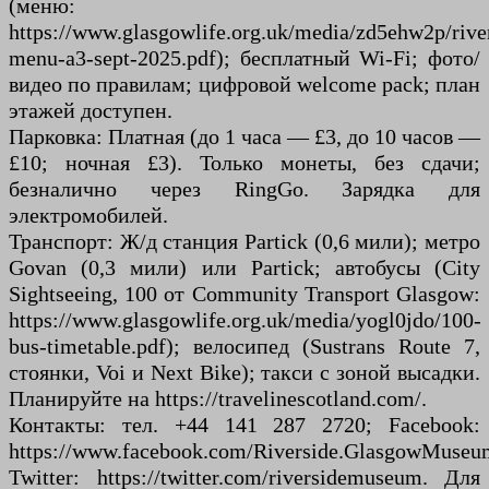
(меню:
https://www.glasgowlife.org.uk/media/zd5ehw2p/rive
menu-a3-sept-2025.pdf); бесплатный Wi-Fi; фото/
видео по правилам; цифровой welcome pack; план
этажей доступен.
Парковка: Платная (до 1 часа — £3, до 10 часов —
£10; ночная £3). Только монеты, без сдачи;
безналично через RingGo. Зарядка для
электромобилей.
Транспорт: Ж/д станция Partick (0,6 мили); метро
Govan (0,3 мили) или Partick; автобусы (City
Sightseeing, 100 от Community Transport Glasgow:
https://www.glasgowlife.org.uk/media/yogl0jdo/100-
bus-timetable.pdf); велосипед (Sustrans Route 7,
стоянки, Voi и Next Bike); такси с зоной высадки.
Планируйте на https://travelinescotland.com/.
Контакты: тел. +44 141 287 2720; Facebook:
https://www.facebook.com/Riverside.GlasgowMuseu
Twitter: https://twitter.com/riversidemuseum. Для