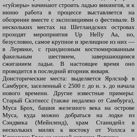
«гуйзеры» начинают строить ладью викингов, и к
июню работа в процессе выставляется на
обозрение вместе с экспозициями о фестивале. В
нескольких местах на Шетландских островах
проходят мероприятия Up Helly Aa, но,
безусловно, самое крупное и зрелищное из них —
в Лервике, с грандиозным костюмированным
факельным шествием, завершающимся
сжиганием ладьи. В настоящее время оно
проводится в последний вторник января.
Доисторические места: выделяется Ярлсхоф в
Самбурге, заселенный с 2500 г. до н. э. до начала
нового времени. Другие известные примеры:
Старый Скэтнесс (также недалеко от Самбурга),
Муса Брох, башня железного века на острове
Муса, куда можно добраться на лодке из
Сэндвика (Мейнленд), храм Станидейл в
нескольких милях к востоку от Уоллса и