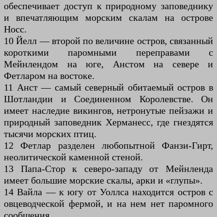
обеспечивает доступ к природному заповеднику
и впечатляющим морским скалам на острове
Носс.
10 Йелл — второй по величине остров, связанный
короткими паромными переправами с
Мейнлендом на юге, Анстом на севере и
Фетларом на востоке.
11 Анст — самый северный обитаемый остров в
Шотландии и Соединенном Королевстве. Он
имеет наследие викингов, нетронутые пейзажи и
природный заповедник Херманесс, где гнездятся
тысячи морских птиц.
12 Фетлар разделен любопытной Фанзи-Гирт,
неолитической каменной стеной.
13 Папа-Стор к северо-западу от Мейнленда
имеет большие морские скалы, арки и «глупы».
14 Вайла — к югу от Уоллса находится остров с
овцеводческой фермой, и на нем нет паромного
сообщения.