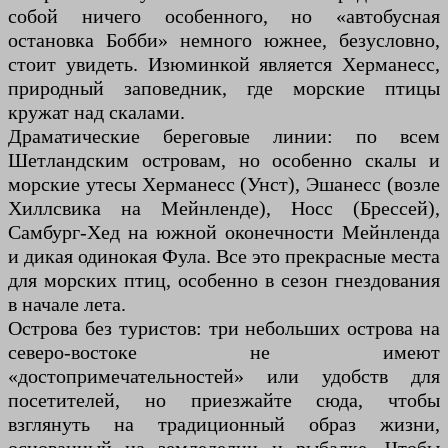
собой ничего особенного, но «автобусная
остановка Бобби» немного южнее, безусловно,
стоит увидеть. Изюминкой является Херманесс,
природный заповедник, где морские птицы
кружат над скалами.
Драматические береговые линии: по всем
Шетландским островам, но особенно скалы и
морские утесы Херманесс (Унст), Эшанесс (возле
Хиллсвика на Мейнленде), Носс (Брессей),
Самбург-Хед на южной оконечности Мейнленда
и дикая одинокая Фула. Все это прекрасные места
для морских птиц, особенно в сезон гнездования
в начале лета.
Острова без туристов: три небольших острова на
северо-востоке не имеют
«достопримечательностей» или удобств для
посетителей, но приезжайте сюда, чтобы
взглянуть на традиционный образ жизни,