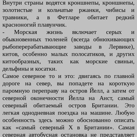
Внутри страны водятся кроншнепы, кроншнепы,
золотистые и кольчатые ржанки, чибисы и
травники, а в Фетларе обитает редкий
красноногий плавунчик.
- Морская жизнь включает серых и
обыкновенных тюленей (всегда обнюхивающих
рыбоперерабатывающие заводы в Лервике),
китов, особенно малых полосатиков, и других
китообразных, таких как морские свиньи,
дельфины и косатки.
Самое северное то и это: двигаясь по главной
дороге на север, вы попадете на короткую
паромную переправу на остров Йелл, а затем от
северной оконечности Йелла на Анст, самый
северный обитаемый остров Британии. Это
легкая однодневная поездка на машине. Любую
особенность здесь можно обоснованно описать
как «самый северный X в Британии». Самая
северная автобусная остановка не представляет