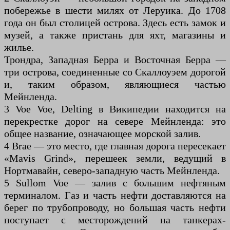
побережье в шести милях от Леруика. До 1708
года он был столицей острова. Здесь есть замок и
музей, а также пристань для яхт, магазины и
жилье.
Трондра, Западная Берра и Восточная Берра —
три острова, соединенные со Скаллоуэем дорогой
и, таким образом, являющиеся частью
Мейнленда.
3 Voe Voe, Delting в Википедии находится на
перекрестке дорог на севере Мейнленда: это
общее название, означающее морской залив.
4 Brae — это место, где главная дорога пересекает
«Mavis Grind», перешеек земли, ведущий в
Нортмавайн, северо-западную часть Мейнленда.
5 Sullom Voe — залив с большим нефтяным
терминалом. Газ и часть нефти доставляются на
берег по трубопроводу, но большая часть нефти
поступает с месторождений на танкерах-