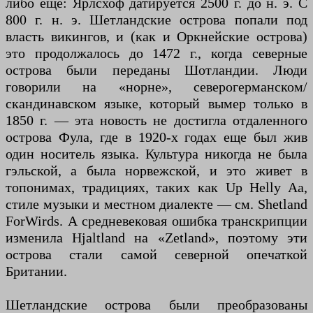
либо еще: Ярлсхоф датируется 2500 г. до н. э. С
800 г. н. э. Шетландские острова попали под
власть викингов, и (как и Оркнейские острова)
это продолжалось до 1472 г., когда северные
острова были переданы Шотландии. Люди
говорили на «норне», северогерманском/
скандинавском языке, который вымер только в
1850 г. — эта новость не достигла отдаленного
острова Фула, где в 1920-х годах еще был жив
один носитель языка. Культура никогда не была
гэльской, а была норвежской, и это живет в
топонимах, традициях, таких как Up Helly Aa,
стиле музыки и местном диалекте — см. Shetland
ForWirds. А средневековая ошибка транскрипции
изменила Hjaltland на «Zetland», поэтому эти
острова стали самой северной опечаткой
Британии.
Шетландские острова были преобразованы