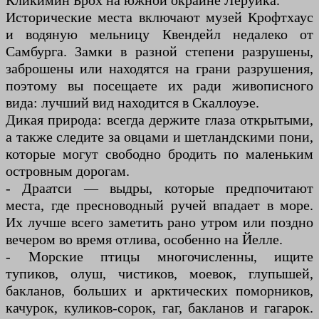
Кликимин Брох на южной окраине Леруика.
Исторические места включают музей Крофтхаус
и водяную мельницу Квендейл недалеко от
Самбурга. Замки в разной степени разрушены,
заброшены или находятся на грани разрушения,
поэтому вы посещаете их ради живописного
вида: лучший вид находится в Скаллоуэе.
Дикая природа: всегда держите глаза открытыми,
а также следите за овцами и шетландскими пони,
которые могут свободно бродить по маленьким
островным дорогам.
- Драатси — выдры, которые предпочитают
места, где пресноводный ручей впадает в море.
Их лучше всего заметить рано утром или поздно
вечером во время отлива, особенно на Йелле.
- Морские птицы многочисленны, ищите
тупиков, олуш, чистиков, моевок, глупышей,
бакланов, больших и арктических поморников,
качурок, куликов-сорок, гаг, бакланов и гагарок.