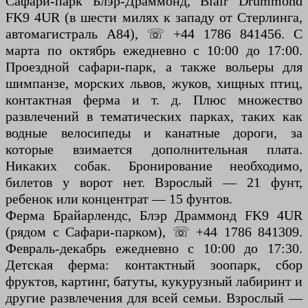
Сафари-парк Блэр-Драммонд, Blair Drummond
FK9 4UR (в шести милях к западу от Стерлинга,
автомагистраль A84), ☏ +44 1786 841456. С
марта по октябрь ежедневно с 10:00 до 17:00.
Проездной сафари-парк, а также вольеры для
шимпанзе, морских львов, жуков, хищных птиц,
контактная ферма и т. д. Плюс множество
развлечений в тематических парках, таких как
водные велосипеды и канатные дороги, за
которые взимается дополнительная плата.
Никаких собак. Бронирование необходимо,
билетов у ворот нет. Взрослый — 21 фунт,
ребенок или концентрат — 15 фунтов.
Ферма Брайарлендс, Блэр Драммонд FK9 4UR
(рядом с Сафари-парком), ☏ +44 1786 841309.
Февраль-декабрь ежедневно с 10:00 до 17:30.
Детская ферма: контактный зоопарк, сбор
фруктов, картинг, батуты, кукурузный лабиринт и
другие развлечения для всей семьи. Взрослый —