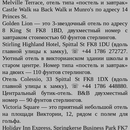
Melville Terrace, отель типа «постель и завтрак»
Castle Walk на Back Walk и Munro's по адресу 14
Princes St.
Golden Lion — это 3-звездочный отель по адресу
8 King St FK8 1BD, двухместный номер с
завтраком стоимостью 60 фунтов стерлингов.
Stirling Highland Hotel, Spittal St FK8 1DU (вдоль
главной улицы к замку), ☏ +44 1786 272727.
Уютный отель в викторианском здании школы в
старом центре. Номер типа «постель и завтрак»
на двоих — 110 фунтов стерлингов.
Отель Colessio, 33 Spittal St FK8 1DX (вдоль
главной улицы к замку), ☏ +44 1786 448880.
Центральный бутик-отель. B&B двухместный
номер — 90 фунтов стерлингов.
Victoria Square — это приятный небольшой отель
на площади Виктории, 12, рядом с полем для
гольфа.
Holiday Inn Express, Springkerse Business Park FK7