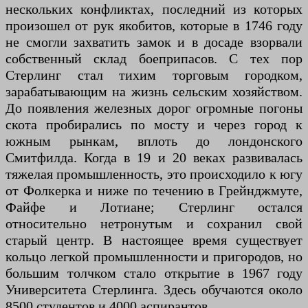
нескольких конфликтах, последний из которых
произошел от рук якобитов, которые в 1746 году
не смогли захватить замок и в досаде взорвали
собственный склад боеприпасов. С тех пор
Стерлинг стал тихим торговым городком,
зарабатывающим на жизнь сельским хозяйством.
До появления железных дорог огромные погоны
скота пробирались по мосту и через город к
южным рынкам, вплоть до лондонского
Смитфилда. Когда в 19 и 20 веках развивалась
тяжелая промышленность, это происходило к югу
от Фолкерка и ниже по течению в Грейнджмуте,
Файфе и Лотиане; Стерлинг остался
относительно нетронутым и сохранил свой
старый центр. В настоящее время существует
кольцо легкой промышленности и пригородов, но
большим толчком стало открытие в 1967 году
Университета Стерлинга. Здесь обучаются около
8500 студентов и 4000 аспирантов.