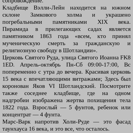
сопровождение.
Кладбище Вэлли-Лейн находится на южном
склоне Замкового холма и украшено
погребальными памятниками XIX века.
Пирамида в прилегающих садах является
памятником 1863 года «всем, кто принял
мученическую смерть за гражданскую и
религиозную свободу в Шотландии».
Церковь Святого Руда, улица Святого Иоанна FK8
1ED. Апрель-октябрь Пн-Сб 09:00-17:00, Вс
попеременно с утра до вечера. Красивая церковь
15 века с впечатляющими витражами; Здесь был
коронован Яков VI Шотландский. Посмотрите
также соседнее кладбище, где на одном
надгробии изображена жертва похищения тела
1822 года. Взрослый — 5 фунтов, ребенок или
концентрат — 4 фунта.
Марс-Варк напротив Холи-Руде — это фасад
таунхауса 16 века, и это все, что осталось.