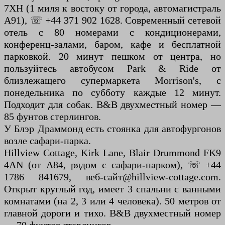
7XH (1 миля к востоку от города, автомагистраль
A91), ☏ +44 371 902 1628. Современный сетевой
отель с 80 номерами с кондиционерами,
конференц-залами, баром, кафе и бесплатной
парковкой. 20 минут пешком от центра, но
пользуйтесь автобусом Park & Ride от
близлежащего супермаркета Morrison's, с
понедельника по субботу каждые 12 минут.
Подходит для собак. B&B двухместный номер —
85 фунтов стерлингов.
У Блэр Драммонд есть стоянка для автофургонов
возле сафари-парка.
Hillview Cottage, Kirk Lane, Blair Drummond FK9
4AN (от A84, рядом с сафари-парком), ☏ +44
1786 841679, веб-сайт@hillview-cottage.com.
Открыт круглый год, имеет 3 спальни с ванными
комнатами (на 2, 3 или 4 человека). 50 метров от
главной дороги и тихо. B&B двухместный номер
— 70 фунтов стерлингов.