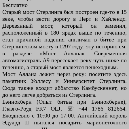
Бесплатно
Старый мост Стерлинга был построен где-то в 15
веке, чтобы вести дорогу в Перт и Хайлендс.
Деревянный мост, который он заменил,
расположенный в 180 ярдах выше по течению,
стал причиной падения англичан в битве при
Стерлингском мосту в 1297 году: эту историю см.
в разделе «Мост Аллана». Современная
автомагистраль A9 пересекает реку чуть ниже по
течению, а старый мост является пешеходным.
Мост Аллана лежит через реку: посетите здесь
памятник Уоллесу и Университет Стерлинга.
Сюда также входит аббатство Камбускеннет, но
до него легче добраться из Стерлинга.
Бэннокберн (Опыт битвы при Бэннокберне),
Глазго-Роуд FK7 OLJ, ☏ +44 1786 812664.
Ежедневно с 10:00 до 17:00. Английский король
Эдуард II пытался посадить марионеточного