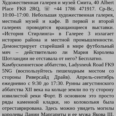
Художественная галерея и музей Смита, 40 Albert
Place FK8 2RQ, ☏ +44 1786 471917. Ср-Вс,
10:00–17:00. Небольшая художественная галерея,
местный музей и кафе. В первой и второй
галереях проводятся вращающиеся выставки.
«История Стирлинга» в Галерее 3 излагает
историю района и местной промышленности.
Демонстрирует старейший в мире футбольный
мяч – действительно ли Мария Королева
Шотландии не отставала от него? Бесплатно.
Камбускеннетское аббатство, Ladysneuk Road FK9
5NG (воспользуйтесь пешеходным мостом со
стороны Риверсайд Драйв). Апрель-сентябрь
ежедневно с 9:30 до 17:30. Руины августинского
аббатства XII века на кольце земли по ту сторону
извилистой реки Форт. В основном это просто
ряды каменной кладки, но колокольня была
отреставрирована. Здесь можно увидеть могилы
королевы Дании Маргариты и ее мужа Якова III.