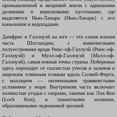
промышленной и вихревой земли с одинокими
долинами и вересковыми пустошами, где
выделяется Нью-Ланарк (Нью-Ланарк) с его
каньонами и водопадами.
Дамфрис и Галлоуэй на юге — это самая южная
часть Шотландии, с живописными
полуостровами вроде Ринс-оф-Галлуэй (Ринс-оф-
Галлоуэй) и Мулл-оф-Галлоуэй (Малл-оф-
Галлоуэй), самая южная точка страны. Побережье
здесь переходит от скалистых утесов и заливов к
широким пляжным пляжам вдоль Солвей-Ферта,
с махаиром — низменными травянистыми
условиями у моря. Внутренняя часть включает
холмистые угодья с озерами, такими как Лох-Кен
(Loch Ken), и гранитными холмами,
образованными ледниковой эрозией.