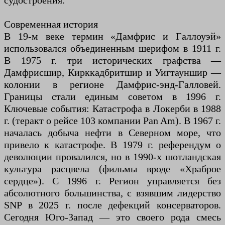
судостроения.
Современная история
В 19-м веке термин «Дамфрис и Галлоуэй»
использовался объединенным шерифом в 1911 г.
В 1975 г. три исторических графства —
Дамфрисшир, Кирккадбритшир и Уигтауншир —
колонии в регионе Дамфрис-энд-Галловей.
Границы стали единым советом в 1996 г.
Ключевые события: Катастрофа в Локерби в 1988
г. (теракт о рейсе 103 компании Pan Am). В 1967 г.
началась добыча нефти в Северном море, что
привело к катастрофе. В 1979 г. референдум о
деволюции провалился, но в 1990-х шотландская
культура расцвела (фильмы вроде «Храброе
сердце»). С 1996 г. Регион управляется без
абсолютного большинства, с взявшим лидерство
SNP в 2025 г. после дефекций консерваторов.
Сегодня Юго-Запад — это своего рода смесь