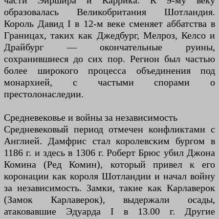
части Эйршира и Каррика. К 9-му веку
образовалась Великобритания Шотландия.
Король Давид I в 12-м веке сменяет аббатства в
Границах, таких как Джедбург, Мелроз, Келсо и
Драйбург — окончательные руины,
сохранившиеся до сих пор. Регион был частью
более широкого процесса объединения под
монархией, с частыми спорами о
престолонаследии.
Средневековье и войны за независимость
Средневековый период отмечен конфликтами с
Англией. Дамфрис стал королевским бургом в
1186 г. и здесь в 1306 г. Роберт Брюс убил Джона
Комина (Ред Комин), который привел к его
коронации как короля Шотландии и начал войну
за независимость. Замки, такие как Карлаверок
(Замок Карлаверок), выдержали осады,
атаковавшие Эдуарда I в 13.00 г. Другие