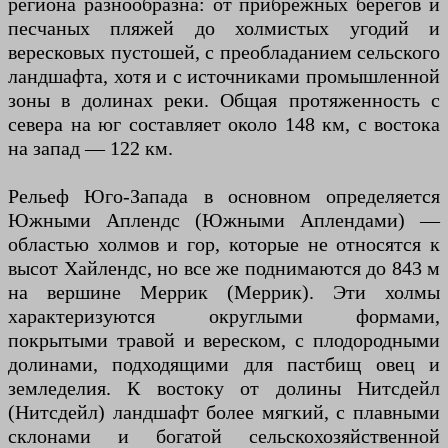
региона разнообразна: от прибрежных берегов и
песчаных пляжей до холмистых угодий и
вересковых пустошей, с преобладанием сельского
ландшафта, хотя и с источниками промышленной
зоны в долинах реки. Общая протяженность с
севера на юг составляет около 148 км, с востока
на запад — 122 км.
Рельеф Юго-Запада в основном определяется
Южными Аплендс (Южными Аплендами) —
областью холмов и гор, которые не относятся к
высот Хайлендс, но все же поднимаются до 843 м
на вершине Меррик (Меррик). Эти холмы
характеризуются округлыми формами,
покрытыми травой и вереском, с плодородными
долинами, подходящими для пастбищ овец и
земледелия. К востоку от долины Нитсдейл
(Нитсдейл) ландшафт более мягкий, с плавными
склонами и богатой сельскохозяйственной