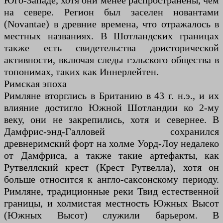
Юго-Западе, хотя они менее распространены, чем
на севере. Регион был заселен новантами
(Novantae) в древние времена, что отражалось в
местных названиях. В Шотландских границах
также есть свидетельства доисторической
активности, включая следы гэльского общества в
топонимах, таких как Иннерлейтен.
Римская эпоха
Римляне вторглись в Британию в 43 г. н.э., и их
влияние достигло Южной Шотландии ко 2-му
веку, они не закрепились, хотя и севернее. В
Дамфрис-энд-Галловей сохранился
древнеримский форт на холме Уорд-Лоу недалеко
от Дамфриса, а также такие артефакты, как
Рутвеллский крест (Крест Рутвелла), хотя он
больше относится к англо-саксонскому периоду.
Римляне, традиционные реки Твид естественной
границы, и холмистая местность Южных Высот
(Южных Высот) служили барьером. В