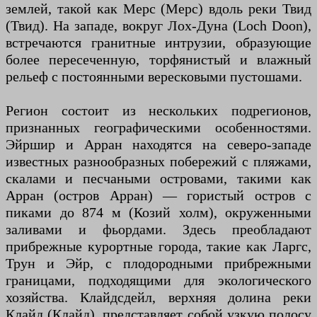
землей, такой как Мерс (Мерс) вдоль реки Твид
(Твид). На западе, вокруг Лох-Дуна (Loch Doon),
встречаются гранитные интрузии, образующие
более пересеченную, торфянистый и влажный
рельеф с постоянными вересковыми пустошами.
Регион состоит из нескольких подрегионов,
признанных географическими особенностями.
Эйршир и Арран находятся на северо-западе
известных разнообразных побережий с пляжами,
скалами и песчаными островами, такими как
Арран (остров Арран) — гористый остров с
пиками до 874 м (Козий холм), окруженными
заливами и фьордами. Здесь преобладают
прибрежные курортные города, такие как Ларгс,
Трун и Эйр, с плодородными прибрежными
границами, подходящими для экологического
хозяйства. Клайдсдейл, верхняя долина реки
Клайд (Клайд), представляет собой узкую полосу