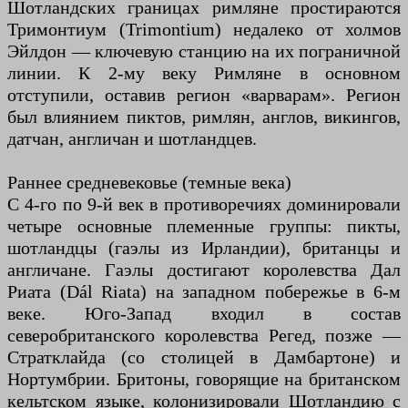
Шотландских границах римляне простираются
Тримонтиум (Trimontium) недалеко от холмов
Эйлдон — ключевую станцию ​​на их пограничной
линии. К 2-му веку Римляне в основном
отступили, оставив регион «варварам». Регион
был влиянием пиктов, римлян, англов, викингов,
датчан, англичан и шотландцев.
Раннее средневековье (темные века)
С 4-го по 9-й век в противоречиях доминировали
четыре основные племенные группы: пикты,
шотландцы (гаэлы из Ирландии), британцы и
англичане. Гаэлы достигают королевства Дал
Риата (Dál Riata) на западном побережье в 6-м
веке. Юго-Запад входил в состав
северобританского королевства Регед, позже —
Стратклайда (со столицей в Дамбартоне) и
Нортумбрии. Бритоны, говорящие на британском
кельтском языке, колонизировали Шотландию с