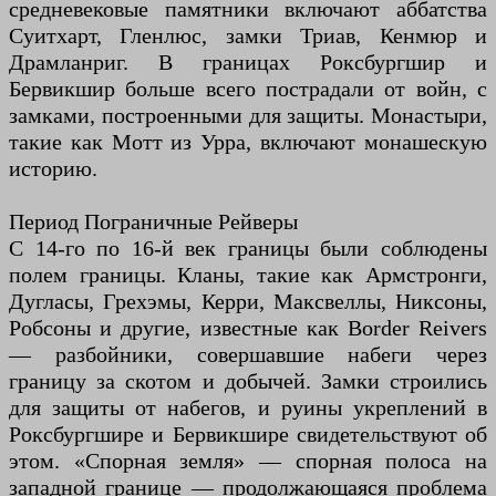
средневековые памятники включают аббатства
Суитхарт, Гленлюс, замки Триав, Кенмюр и
Драмланриг. В границах Роксбургшир и
Бервикшир больше всего пострадали от войн, с
замками, построенными для защиты. Монастыри,
такие как Мотт из Урра, включают монашескую
историю.
Период Пограничные Рейверы
С 14-го по 16-й век границы были соблюдены
полем границы. Кланы, такие как Армстронги,
Дугласы, Грехэмы, Керри, Максвеллы, Никсоны,
Робсоны и другие, известные как Border Reivers
— разбойники, совершавшие набеги через
границу за скотом и добычей. Замки строились
для защиты от набегов, и руины укреплений в
Роксбургшире и Бервикшире свидетельствуют об
этом. «Спорная земля» — спорная полоса на
западной границе — продолжающаяся проблема