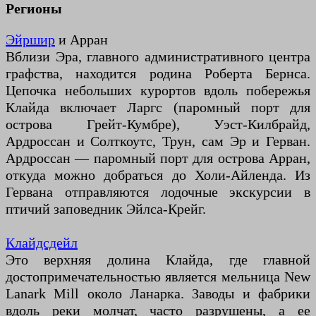
Регионы
Эйршир
и Арран
Вблизи Эра, главного административного центра
графства, находится родина Роберта Бернса.
Цепочка небольших курортов вдоль побережья
Клайда включает Ларгс (паромный порт для
острова Грейт-Кумбре), Уэст-Килбрайд,
Ардроссан и Солткоутс, Трун, сам Эр и Герван.
Ардроссан — паромный порт для острова Арран,
откуда можно добраться до Холи-Айленда. Из
Гервана отправляются лодочные экскурсии в
птичий заповедник Эйлса-Крейг.
Клайдсдейл
Это верхняя долина Клайда, где главной
достопримечательностью является мельница New
Lanark Mill около Ланарка. Заводы и фабрики
вдоль реки молчат, часто разрушены, а ее