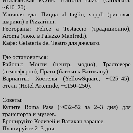
Итальянская кухня: Trattoria Luzzi (carbonara,
~€10–20).
Уличная еда: Пицца al taglio, suppli (рисовые
шарики) в Pizzarium.
Рестораны: Felice a Testaccio (традиционно),
Aroma (люкс в Palazzo Manfredi).
Кафе: Gelateria del Teatro для джелато.
Где остановиться:
Районы: Монти (центр, модно), Трастевере
(атмосферно), Прати (близко к Ватикану).
Варианты: Хостелы (YellowSquare, ~€25–45),
отели (Hotel Artemide, ~€150–250).
Советы:
Купите Roma Pass (~€32–52 за 2–3 дня) для
транспорта и музеев.
Бронируйте Колизей и Ватикан заранее.
Планируйте 2–3 дня.