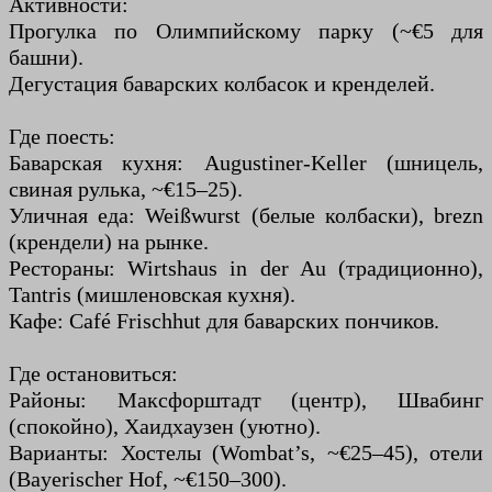
Активности:
Прогулка по Олимпийскому парку (~€5 для
башни).
Дегустация баварских колбасок и кренделей.
Где поесть:
Баварская кухня: Augustiner-Keller (шницель,
свиная рулька, ~€15–25).
Уличная еда: Weißwurst (белые колбаски), brezn
(крендели) на рынке.
Рестораны: Wirtshaus in der Au (традиционно),
Tantris (мишленовская кухня).
Кафе: Café Frischhut для баварских пончиков.
Где остановиться:
Районы: Максфорштадт (центр), Швабинг
(спокойно), Хаидхаузен (уютно).
Варианты: Хостелы (Wombat’s, ~€25–45), отели
(Bayerischer Hof, ~€150–300).