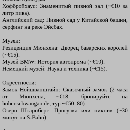
Хофбройхаус: Знаменитый пивной зал (~€10 за
литр пива).
Английский сад: Пивной сад у Китайской башни,
серфинг на реке Эйсбах.
Музеи:
Резиденция Мюнхена: Дворец баварских королей
(~€15).
Музей BMW: История автопрома (~€10).
Немецкий музей: Наука и техника (~€15).
Окрестности:
Замок Нойшванштайн: Сказочный замок (2 часа
от Мюнхена, ~€18, бронируйте на
hohenschwangau.de, тур ~€50–80).
Озеро Штарнберг: Прогулка или пикник (~30
минут на S-Bahn).