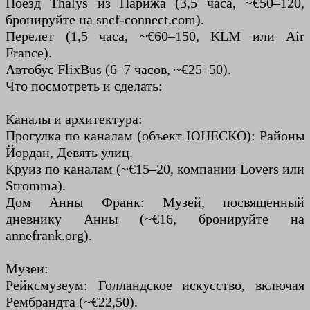
Поезд Thalys из Парижа (3,5 часа, ~€50–120,
бронируйте на sncf-connect.com).
Перелет (1,5 часа, ~€60–150, KLM или Air
France).
Автобус FlixBus (6–7 часов, ~€25–50).
Что посмотреть и сделать:
Каналы и архитектура:
Прогулка по каналам (объект ЮНЕСКО): Районы
Йордан, Девять улиц.
Круиз по каналам (~€15–20, компании Lovers или
Stromma).
Дом Анны Франк: Музей, посвященный
дневнику Анны (~€16, бронируйте на
annefrank.org).
Музеи:
Рейксмузеум: Голландское искусство, включая
Рембрандта (~€22,50).