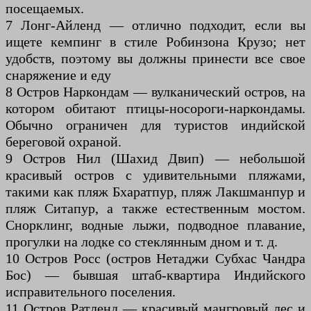
посещаемых.
7 Лонг-Айленд — отлично подходит, если вы
ищете кемпинг в стиле Робинзона Крузо; нет
удобств, поэтому вы должны принести все свое
снаряжение и еду
8 Остров Наркондам — вулканический остров, на
котором обитают птицы-носороги-наркондамы.
Обычно ограничен для туристов индийской
береговой охраной.
9 Остров Нил (Шахид Двип) — небольшой
красивый остров с удивительными пляжами,
такими как пляж Бхаратпур, пляж Лакшманпур и
пляж Ситапур, а также естественным мостом.
Снорклинг, водные лыжи, подводное плавание,
прогулки на лодке со стеклянным дном и т. д.
10 Остров Росс (остров Нетаджи Субхас Чандра
Бос) — бывшая штаб-квартира Индийского
исправительного поселения.
11 Остров Ратленд — красивый мангровый лес и