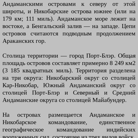
Андаманскими островами к северу от этой
широты, и Никобарские острова южнее (или на
179 км; 111 миль). Андаманское море лежит на
востоке, а Бенгальский залив — на западе. Цепи
островов считаются подводным продолжением
Араканских гор.
Столица территории — город Порт-Блэр. Общая
площадь островов составляет примерно 8 249 км2
(3 185 квадратных миль). Территория разделена
на три округа: Никобарский округ со столицей
Кар-Никобар, Южный Андаманский округ со
столицей Порт-Блэр и Северный и Средний
Андаманские округа со столицей Майабундер.
На островах размещается Андаманское и
Никобарское командование, единственное
географическое командование индийских
вооруженных сил, состоящее из трех видов войск.