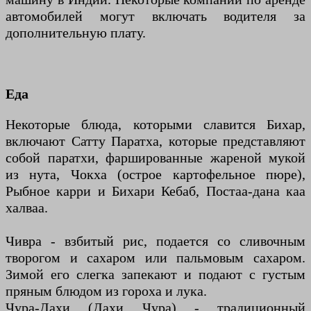
автомобилей могут включать водителя за
дополнительную плату.
Еда
Некоторые блюда, которыми славится Бихар,
включают Сатту Паратха, которые представляют
собой паратхи, фаршированные жареной мукой
из нута, Чокха (острое картофельное пюре),
Рыбное карри и Бихари Кебаб, Постаа-дана каа
халваа.
Чивра - взбитый рис, подается со сливочным
творогом и сахаром или пальмовым сахаром.
Зимой его слегка запекают и подают с густым
пряным блюдом из гороха и лука.
Чура-Дахи (Дахи Чура) - традиционный