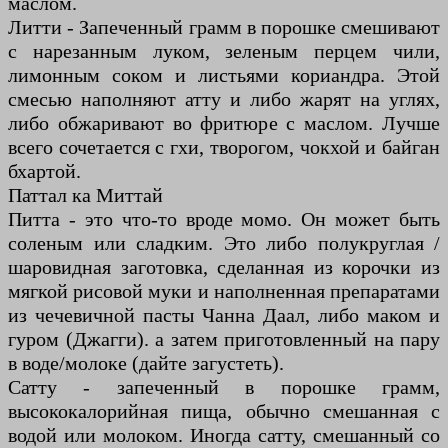
маслом.
Литти - Запеченный грамм в порошке смешивают
с нарезанным луком, зеленым перцем чили,
лимонным соком и листьями кориандра. Этой
смесью наполняют атту и либо жарят на углях,
либо обжаривают во фритюре с маслом. Лучше
всего сочетается с гхи, творогом, чокхой и байган
бхартой.
Паттал ка Миттай
Питта - это что-то вроде момо. Он может быть
соленым или сладким. Это либо полукруглая /
шаровидная заготовка, сделанная из корочки из
мягкой рисовой муки и наполненная препаратами
из чечевичной пасты Чанна Даал, либо маком и
гуром (Джагги). а затем приготовленный на пару
в воде/молоке (дайте загустеть).
Сатту - запеченный в порошке грамм,
высококалорийная пища, обычно смешанная с
водой или молоком. Иногда сатту, смешанный со