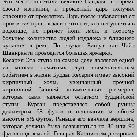
Это место посетили великие Пандавы во время
своего изгнания, и проклятый царь получил
спасение от проклятия. Царь после избавления от
проклятия провозгласил, что тот, кто искупается в
водопаде, не примет йони змеи, и поэтому
большое количество людей издалека и ближнего
купается в реке. По случаю Бишуа или Чайт
Шанкранти проводится большая ярмарка.
Кесария Эта ступа на самом деле является одной
из многих памятных ступ знаменательным
событием в жизни Будды. Кесария имеет высокий
кирпичный холм, увенчанный прочной
кирпичной башней значительных размеров,
которая сама является остатком буддийской
ступы. Курган представляет собой руины
диаметром 68 футов в основании и общей
высотой 5½ футов. Раньше его венчала вершина,
которая должна была возвышаться на 80 или 90
футов над землей. Генерал Каннингем датировал