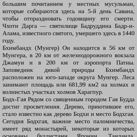
большим почитанием у местных мусульман,
которые собираются здесь на 5-й день Савана,
чтобы отпраздновать годовщину его смерти.
Чхоти Дарга — святилище Бадруддина Бадр-и-
Алама, известного святого, умершего здесь в 1440
году.
Бхимбандх (Мунгер) Он находится в 56 км от
Мунгера, в 20 км от железнодорожного вокзала
Джамуи и в 200 км от аэропорта Патны.
Заповедник дикой природы Бхимбандх
расположен на юго-западе округа Мунгер. Леса
занимают площадь или 681,99 км2 на холмах и
волнистых участках холмов Харагпур.
Бодх-Гая Рядом со священным городом Гая Будда
достиг просветления. Дерево, приютившее его,
стало известно как дерево Бодхи и место Бодхгая.
Сегодня Бодхгая, важное место паломничества,
имеет ряд монастырей, некоторые из которых
основаны буддистами Японии, Таиланда,