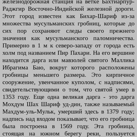
железнодорожная станция на ветке Бахтиарпур-
Раджгир Восточно-Индийской железной дороги.
Этот город известен как Бихар-Шариф из-за
множества мусульманских гробниц, которые до
сих пор сохраняют следы своего прежнего
значения как мусульманского паломничества.
Примерно в 1 м к северо-западу от города есть
холм под названием Пир Пахари. На его вершине
находится дарга или мавзолей святого Маллика
Ибрагима Баю, вокруг которого расположены
гробницы меньшего размера. Это кирпичное
сооружение, увенчанное куполом, с надписями,
свидетельствующими о том, что святой умер в
1353 году. Еще одна великая дарга - это дарга
Мохдум Шах Шариф уд-дин, также называемый
Махдум-уль-Мульк, умерший здесь в 1379 году;
надпись над входом показывает, что его гробница
была построена в 1569 году. Эта гробница,
стоящая на южном берегу реки, пользуется