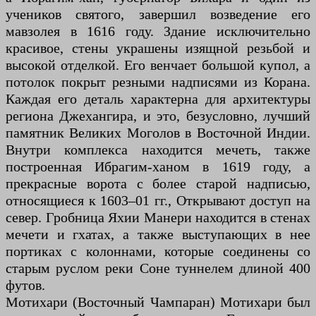
учеников святого, завершил возведение его
мавзолея в 1616 году. Здание исключительно
красивое, стены украшены изящной резьбой и
высокой отделкой. Его венчает большой купол, а
потолок покрыт резными надписями из Корана.
Каждая его деталь характерна для архитектуры
региона Джехангира, и это, безусловно, лучший
памятник Великих Моголов в Восточной Индии.
Внутри комплекса находится мечеть, также
построенная Ибрагим-ханом в 1619 году, а
прекрасные ворота с более старой надписью,
относящиеся к 1603–01 гг., Открывают доступ на
север. Гробница Яхии Манери находится в стенах
мечети и гхатах, а также выступающих в нее
портиках с колоннами, которые соединены со
старым руслом реки Соне туннелем длиной 400
футов.
Мотихари (Восточный Чампаран) Мотихари был