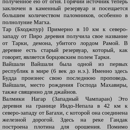
полученное ею от огня. Горячий источник теперь
заключен в каменный резервуар и посещается
большим количеством паломников, особенно в
полнолуние Магха.
Тар (Бходжпур) Примерно в 10 км к северо-
западу от Пиро деревня получила свое название
от Тарки, демона, убитого лордом Рамой. В
деревне есть старый резервуар, который, как
говорят, является борцовским полем Тарки.
Вайшали Вайшали была одной из первых
республик в мире (6 век до н.э.). Именно здесь
Будда произнес свою последнюю проповедь.
Вайшали, место рождения Господа Махавиры,
также священно для джайнов.
Валмики Нагар (Западный Чампаран) Это
деревня на границе Индо-Непала в 42 км к
северо-западу от Багахи, с которой она соединена
железной дорогой. Здесь на реке Гандак
построена плотина для орошения. Помимо