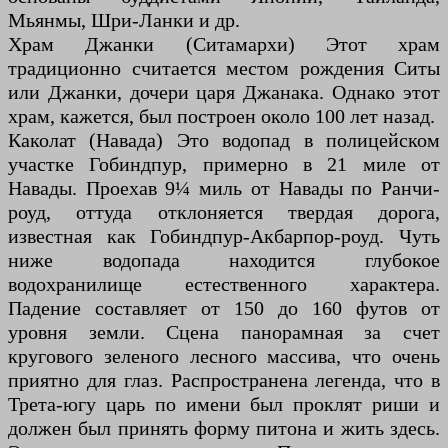
Мьянмы, Шри-Ланки и др.
Храм Джанки (Ситамархи) Этот храм
традиционно считается местом рождения Ситы
или Джанки, дочери царя Джанака. Однако этот
храм, кажется, был построен около 100 лет назад.
Каколат (Навада) Это водопад в полицейском
участке Гобиндпур, примерно в 21 миле от
Навады. Проехав 9¼ миль от Навады по Ранчи-
роуд, оттуда отклоняется твердая дорога,
известная как Гобиндпур-Акбарпор-роуд. Чуть
ниже водопада находится глубокое
водохранилище естественного характера.
Падение составляет от 150 до 160 футов от
уровня земли. Сцена панорамная за счет
кругового зеленого лесного массива, что очень
приятно для глаз. Распространена легенда, что в
Трета-югу царь по имени был проклят риши и
должен был принять форму питона и жить здесь.