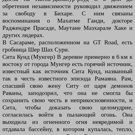
обретения независимости руководил движением
за свободу в Бихаре. С ним связаны
воспоминания о Махатме Ганди, докторе
Раджендре Прасаде, Маутане Мазхарале Хаке и
других лидерах.
В Сасараме, расположенном на GT Road, есть
гробница Шер Шах Сури.
Сита Кунд (Мунгер) В деревне примерно в 6 км к
востоку от города Мунгер есть горячий источник,
известный как источник Сита Кунд, названный
так в честь известного эпизода Рамаяна. Рам,
спасший свою жену Ситу от царя демонов
Раваны, заподозрил, что она не смогла бы
сохранить свою честь в неприкосновенности, и
Сита, чтобы доказать свою целомудрие,
согласилась войти в пылающий огонь. Она
выходила из огненного огня невредимой и
отдавала бассейну, в котором купалась, тепло,