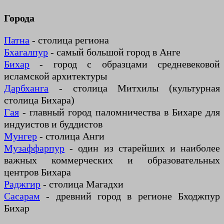
Города
Патна
- столица региона
Бхагалпур
- самый большой город в Анге
Бихар
- город с образцами средневековой
исламской архитектуры
Дарбханга
- столица Митхилы (культурная
столица Бихара)
Гая
- главный город паломничества в Бихаре для
индуистов и буддистов
Мунгер
- столица Анги
Музаффарпур
- один из старейших и наиболее
важных коммерческих и образовательных
центров Бихара
Раджгир
- столица Магадхи
Сасарам
- древний город в регионе Бходжпур
Бихар