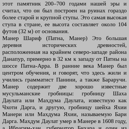
этот памятник 200–700 годами нашей эры и
считал, что он был построен на руинах гораздо
более старой и крупной ступы. Это самая высокая
ступа в стране, ее высота составляет около 104
футов (32 м) от основания.
Манер Шариф (Патна, Манер) Это большая
деревня исторических древностей,
расположенная на крайнем северо-западе района
Данапур, примерно в 32 км к западу от Патны на
шоссе Патна-Арра. В ранние века Манер был
центром обучения, и говорят, что здесь жили и
учились грамматист Панини, а также Бараручи.
Манер содержит две хорошо известные
мусульманские гробницы: гробницу Шаха
Даулата или Махдума Даулата, известную как
Чхоти Дарга, и другую, гробницу шейха Яхии
Манери или Махдума Яхии, называемую Бари
Дарга. Махдум Даулат умер в Манере в 1608 году,
а Ибрагим-хан, губернатор Бихара и один из