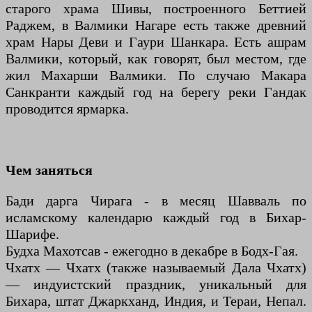
старого храма Шивы, построенного Беттией
Раджем, в Валмики Нагаре есть также древний
храм Нары Деви и Гаури Шанкара. Есть ашрам
Валмики, который, как говорят, был местом, где
жил Махарши Валмики. По случаю Макара
Санкранти каждый год на берегу реки Гандак
проводится ярмарка.
Чем заняться
Бади дарга Чирага - в месяц Шавваль по
исламскому календарю каждый год в Бихар-
Шарифе.
Будха Махотсав - ежегодно в декабре в Бодх-Гая.
Чхатх — Чхатх (также называемый Дала Чхатх)
— индуистский праздник, уникальный для
Бихара, штат Джаркханд, Индия, и Тераи, Непал.