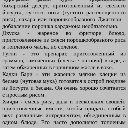
бихарский десерт, приготовленный из свежего
йогурта, густого поха (густого расплющенного
риса), сахара или порошкообразного Джаггери -
добавление порошка кардамона необязательно.
Дхуска - жареное во фритюре блюдо,
приготовленное из смеси порошкообразного риса
и топленого масла, но соленое.
Гугни - это препарат, приготовленный из
граммов, замоченных (слегка / на ночь) в воде, а
затем обжаренных в горчичном масле в воке.
Кадхи Бари - эти жареные мягкие клецки из
бесана (нутовая мука) готовятся в острой подливе
из йогурта и бесана. Он очень хорошо сочетается
с простым рисом.
Хичди - смесь риса, дала и нескольких овощей;
приготовленные вместе, чтобы придать особый
вкус различным ингредиентам, объединенным в
одном блюде. Его часто дополняют топленым