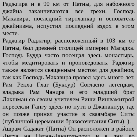
Раджгира и в 90 км от Патны, для набожного
джайна заканчиваются все грехи. Господь
Махавира, последний тиртханкар и основатель
джайнизма, испустил последний вздох в этом
месте.
Раджгир Раджгир, расположенный в 103 км от
Патны, был древней столицей империи Магадха.
Господь Будда часто посещал здесь монастырь,
чтобы медитировать и проповедовать. Раджгир
также является священным местом для джайнов,
так как Господь Махавира провел здесь много лет.
Рам Рекха Гхат (Буксур) Согласно легендам,
владыка Рам Чандра и его младший брат
Лакшман со своим учителем Риши Вишвамитрой
пересекли Гангу здесь по пути в Джанакпур, где
он позже принял участие в сваямбаре Ситы
(публичной церемонии бракосочетания Ситы). ).
Ашрам Садакат (Патна) Он расположен в районе
Дигха на Патна-Данапур-роуд и в дни до