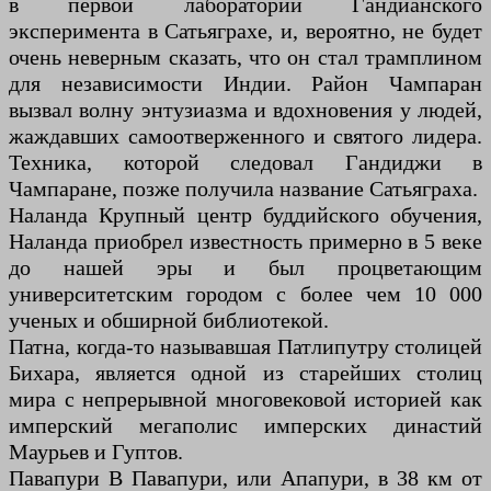
в первой лаборатории Гандианского
эксперимента в Сатьяграхе, и, вероятно, не будет
очень неверным сказать, что он стал трамплином
для независимости Индии. Район Чампаран
вызвал волну энтузиазма и вдохновения у людей,
жаждавших самоотверженного и святого лидера.
Техника, которой следовал Гандиджи в
Чампаране, позже получила название Сатьяграха.
Наланда Крупный центр буддийского обучения,
Наланда приобрел известность примерно в 5 веке
до нашей эры и был процветающим
университетским городом с более чем 10 000
ученых и обширной библиотекой.
Патна, когда-то называвшая Патлипутру столицей
Бихара, является одной из старейших столиц
мира с непрерывной многовековой историей как
имперский мегаполис имперских династий
Маурьев и Гуптов.
Павапури В Павапури, или Апапури, в 38 км от