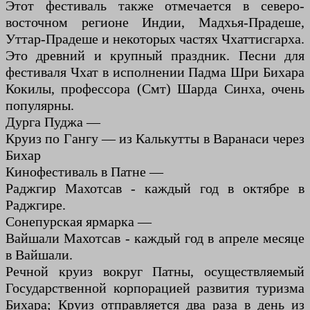
Этот фестиваль также отмечается в северо-
восточном регионе Индии, Мадхья-Прадеше,
Уттар-Прадеше и некоторых частях Чхаттисгарха.
Это древний и крупный праздник. Песни для
фестиваля Чхат в исполнении Падма Шри Бихара
Кокилы, профессора (Смт) Шарда Синха, очень
популярны.
Дурга Пуджа —
Круиз по Гангу — из Калькутты в Варанаси через
Бихар
Кинофестиваль в Патне —
Раджгир Махотсав - каждый год в октябре в
Раджгире.
Сонепурская ярмарка —
Вайшали Махотсав - каждый год в апреле месяце
в Вайшали.
Речной круиз вокруг Патны, осуществляемый
Государственной корпорацией развития туризма
Бихара; Круиз отправляется два раза в день из