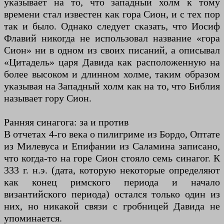
указывает на то, что западный холм к тому
времени стал известен как гора Сион, и с тех пор
так и было. Однако следует сказать, что Иосиф
Флавий никогда не использовал название «гора
Сион» ни в одном из своих писаний, а описывал
«Цитадель» царя Давида как расположенную на
более высоком и длинном холме, таким образом
указывая на Западный холм как на то, что Библия
называет гору Сион.
Ранняя синагога: за и против
В отчетах 4-го века о пилигриме из Бордо, Оптате
из Милевуса и Епифании из Саламина записано,
что когда-то на горе Сион стояло семь синагог. К
333 г. н.э. (дата, которую некоторые определяют
как конец римского периода и начало
византийского периода) остался только один из
них, но никакой связи с гробницей Давида не
упоминается.