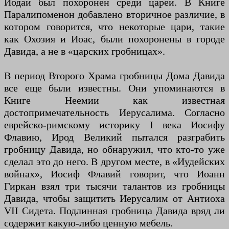
Иодай был похоронен среди царей. В Книге
Паралипоменон добавлено вторичное различие, в
котором говорится, что некоторые цари, такие
как Охозия и Иоас, были похоронены в городе
Давида, а не в «царских гробницах».
В период Второго Храма гробницы Дома Давида
все еще были известны. Они упоминаются в
Книге Неемии как известная
достопримечательность Иерусалима. Согласно
еврейско-римскому историку I века Иосифу
Флавию, Ирод Великий пытался разграбить
гробницу Давида, но обнаружил, что кто-то уже
сделал это до него. В другом месте, в «Иудейских
войнах», Иосиф Флавий говорит, что Иоанн
Гиркан взял три тысячи талантов из гробницы
Давида, чтобы защитить Иерусалим от Антиоха
VII Сидета. Подлинная гробница Давида вряд ли
содержит какую-либо ценную мебель.