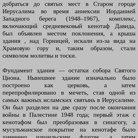
добраться до святых мест в Старом городе
Иерусалима во время аннексии Иорданией
Западного берега (1948–1967), комплекс,
включающий средневековый кенотаф Давида,
был объявлен местом поклонения, а крыша
здания , над Горницей, искали из-за вида на
Храмовую гору и, таким образом, стали
символом молитвы и тоски.
Фундамент здания — остатки собора Святого
Циона. Нынешнее здание изначально было
построено как церковь, а затем
перепрофилировано в мечеть, став одной из
самых важных исламских святынь в Иерусалиме.
Он был разделен на две сразу после окончания
войны в Палестине 1948 года; первый этаж с
кенотафом был преобразован в синагогу, а
мусульманское покрытие на кенотафе было
заменено израильским флагом, а затем