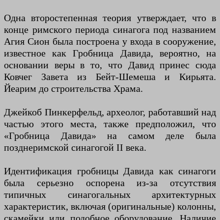
Одна второстепенная теория утверждает, что в
конце римского периода синагога под названием
Агия Сион была построена у входа в сооружение,
известное как Гробница Давида, вероятно, на
основании веры в то, что Давид принес сюда
Ковчег Завета из Бейт-Шемеша и Кирьята.
Йеарим до строительства Храма.
Джейкоб Пинкерфельд, археолог, работавший над
частью этого места, также предположил, что
«Гробница Давида» на самом деле была
позднеримской синагогой II века.
Идентификация гробницы Давида как синагоги
была серьезно оспорена из-за отсутствия
типичных синагогальных архитектурных
характеристик, включая (оригинальные) колонны,
скамейки или подобное оборудование. Наличие