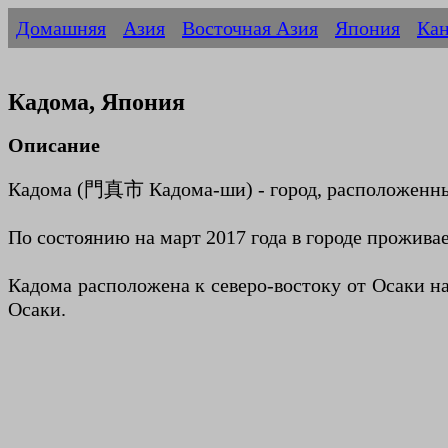
Домашняя
Азия
Восточная Азия
Япония
Кан
Кадома, Япония
Описание
Кадома (門真市 Кадома-ши) - город, расположенный 
По состоянию на март 2017 года в городе проживае
Кадома расположена к северо-востоку от Осаки н
Осаки.