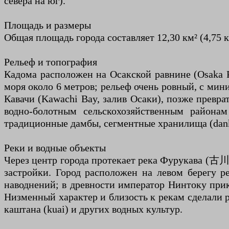
севера на юг).
Площадь и размеры
Общая площадь города составляет 12,30 км² (4,75 
Рельеф и топография
Кадома расположен на Осакской равнине (Osaka 
моря около 6 метров; рельеф очень ровный, с мин
Кавачи (Kawachi Bay, залив Осаки), позже превр
водно-болотным сельскохозяйственным райо
традиционные дамбы, сегментные хранилища (danku
Реки и водные объекты
Через центр города протекает река Фурукава (古川,
застройки. Город расположен на левом берегу р
наводнений; в древности император Нинтоку прика
Низменный характер и близость к рекам сделали 
каштана (kuai) и других водных культур.