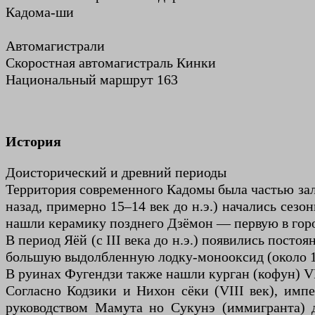
Кадома-ши
Автомагистрали
Скоростная автомагистраль Кинки
Национальный маршрут 163
История
Доисторический и древний периоды
Территория современного Кадомы была частью зали
назад, примерно 15–14 век до н.э.) начались се
нашли керамику позднего Дзёмон — первую в горо
В период Яёй (с III века до н.э.) появились пост
большую выдолбленную лодку-монооксид (около 12
В руинах Фугендзи также нашли курган (кофун) VI
Согласно Кодзики и Нихон сёки (VIII век), и
руководством Мамута но Сукунэ (иммигранта) 