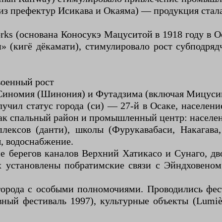
из префектур Исикава и Окаяма) — продукция стала
Works (основана Коносукэ Мацуситой в 1918 году в
» (кигё дёкамати), стимулировало рост субподря
военный рост
, Синомия (Шинония) и Футадзима (включая Мицуси
олучил статус города (си) — 27-й в Осаке, населен
к спальный район и промышленный центр: население
ксов (данти), школы (Фурукавабаси, Накагава, 
, водоснабжение.
берегов каналов Верхний Хатикасо и Сунаго, дво
х установлены побратимские связи с Эйндховеном
 города с особыми полномочиями. Проводились фес
ый фестиваль 1997), культурные объекты (Lumièr