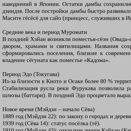
наводнений в Японии. Остатки дамбы сохранили
дзиндзя. После постройки дамбы быстро развивало
Масите гёсёсё для сайо (принцесс, служивших в Ис
Средние века и период Муромати
В поздний Хэйан возникли поместья-сёэн (Овада-с
двором, храмами и святилищами. Названия сох
сформировались поселения, близкие к современ
владение сёгуната как поместье «Кадома».
Период Эдо (Токугава)
Из-за близости к Киото и Осаке более 80 % терри
Стабилизация русла реки Фурукава позволила ра
шлюзы (баттари). В поздний Эдо процветало выращ
Новое время (Мэйдзи – начало Сёва)
1889 год (Мэйдзи 22): по закону о городах и дерев
1939 год (Сёва 14): статус посёлка (тё).
1910 год (Мэйдзи 43): открытие линии Кэйхан (K