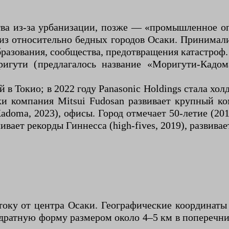
тва из-за урбанизации, позже — «промышленное оп
 из относительно бедных городов Осаки. Принимал
разования, сообщества, предотвращения катастроф.
игути (предлагалось название «Моригути-Кадо
 в Токио; в 2022 году Panasonic Holdings стала хол
и компания Mitsui Fudosan развивает крупный ко
adoma, 2023), офисы. Город отмечает 50-летие (20
ивает рекорды Гиннесса (high-fives, 2019), развива
оку от центра Осаки. Географические координаты це
дратную форму размером около 4–5 км в поперечнике