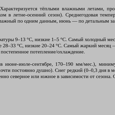
 Характеризуется тёплыми влажными летами, п
ом в летне-осенний сезон). Среднегодовая темпер
влажный по одним данным, июнь — по детальным за
туры 9–13 °C, низкие 1–5 °C. Самый холодный меся
28–33 °C, низкие 20–24 °C. Самый жаркий месяц — а
: постепенное потепление/охлаждение.
 июне-июле-сентябре, 170–190 мм/мес.), миним
очти постоянно душно). Снег редкий (0–0,3 дня в 
енно северное или южное в зависимости от сезона.