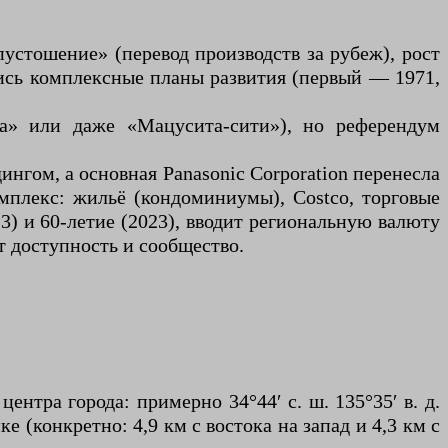
устошение» (перевод производств за рубеж), рост
ись комплексные планы развития (первый — 1971,
ма» или даже «Мацусита-сити»), но референдум
дингом, а основная Panasonic Corporation перенесла
мплекс: жильё (кондоминиумы), Costco, торговые
13) и 60-летие (2023), вводит региональную валюту
ет доступность и сообщество.
нтра города: примерно 34°44′ с. ш. 135°35′ в. д.
 (конкретно: 4,9 км с востока на запад и 4,3 км с