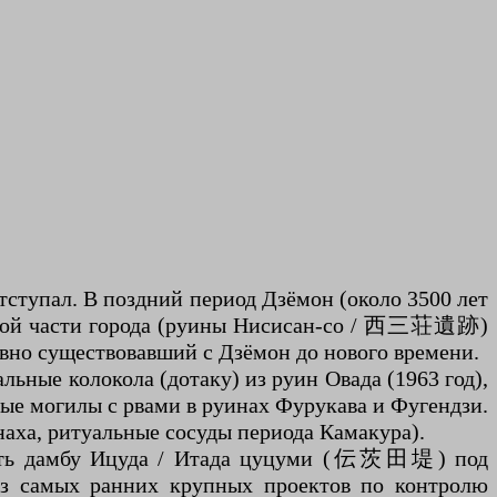
тступал. В поздний период Дзёмон (около 3500 лет
ападной части города (руины Нисисан-со / 西三荘遺跡)
вно существовавший с Дзёмон до нового времени.
льные колокола (дотаку) из руин Овада (1963 год),
ые могилы с рвами в руинах Фурукава и Фугендзи.
наха, ритуальные сосуды периода Камакура).
троить дамбу Ицуда / Итада цуцуми (伝茨田堤) под
из самых ранних крупных проектов по контролю