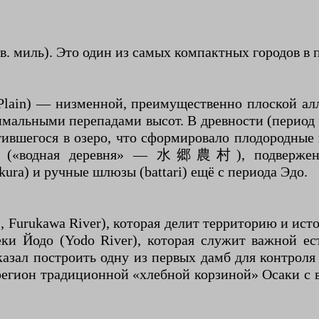
кв. миль). Это один из самых компактных городов в 
Plain) — низменной, преимущественно плоской ал
имальными перепадами высот. В древности (период
атившегося в озеро, что сформировало плодородные
нам («водная деревня» — 水郷農村), подверженн
ra) и ручные шлюзы (battari) ещё с периода Эдо.
 Furukawa River), которая делит территорию и ист
еки Йодо (Yodo River), которая служит важной е
зал построить одну из первых дамб для контроля е
регион традиционной «хлебной корзиной» Осаки с в