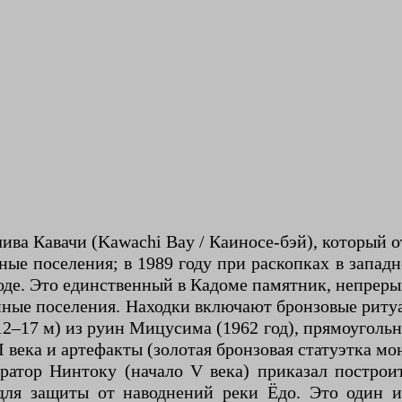
ва Кавачи (Kawachi Bay / Каиносе-бэй), который о
зонные поселения; в 1989 году при раскопках в з
де. Это единственный в Кадоме памятник, непреры
оянные поселения. Находки включают бронзовые ритуа
–17 м) из руин Мицусима (1962 год), прямоугольн
 века и артефакты (золотая бронзовая статуэтка мо
мператор Нинтоку (начало V века) приказал пос
для защиты от наводнений реки Ёдо. Это один 