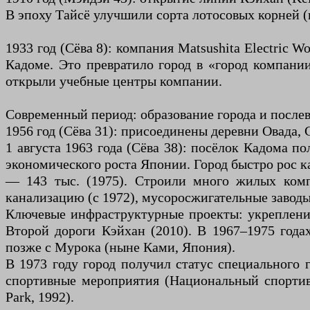
В эпоху Тайсё улучшили сорта лотосовых корней (
1933 год (Сёва 8): компания Matsushita Electric 
Кадоме. Это превратило город в «город компании
открыли учебные центры компании.
Современный период: образование города и после
1956 год (Сёва 31): присоединены деревни Овада
1 августа 1963 года (Сёва 38): посёлок Кадома п
экономического роста Японии. Город быстро рос ка
— 143 тыс. (1975). Строили много жилых компле
канализацию (с 1972), мусоросжигательные заводы
Ключевые инфраструктурные проекты: укрепление 
Второй дороги Кэйхан (2010). В 1967–1975 года
позже с Мурока (ныне Ками, Япония).
В 1973 году город получил статус специального
спортивные мероприятия (Национальный спортивн
Park, 1992).