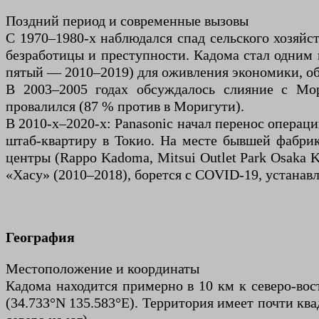
Поздний период и современные вызовы
С 1970–1980-х наблюдался спад сельского хозяйс
безработицы и преступности. Кадома стал одним
пятый — 2010–2019) для оживления экономики, об
В 2003–2005 годах обсуждалось слияние с Мор
провалился (87 % против в Моригути).
В 2010-х–2020-х: Panasonic начал перенос операций
штаб-квартиру в Токио. На месте бывшей фабрик
центры (Rappo Kadoma, Mitsui Outlet Park Osaka K
«Хасу» (2010–2018), борется с COVID-19, устанавл
География
Местоположение и координаты
Кадома находится примерно в 10 км к северо-вост
(34.733°N 135.583°E). Территория имеет почти ква