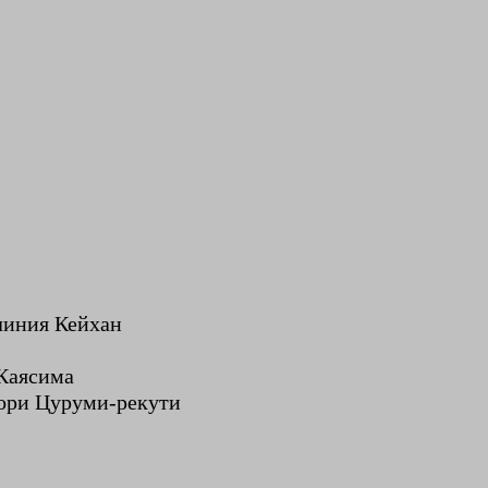
линия Кейхан
 Каясима
хори Цуруми-рекути