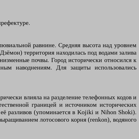
префектуре.
лювиальной равнине. Средняя высота над уровнем
 Дзёмон) территория находилась под водами залива
 низменные почвы. Город исторически относился к
ым наводнениям. Для защиты использовались
орически влияла на разделение телефонных кодов и
стественной границей и источником исторических
ё разливов (упоминается в Kojiki и Nihon Shoki).
ыращиванием лотосового корня (renkon), водяного