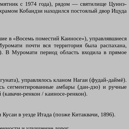
мятник с 1974 года), рядом — святилище Цуинэ-
с храмом Кобаидзи находился постоялый двор Ицуда
вшие в «Восемь поместий Каиносе»), управлявшиеся
уромати почти вся территория была распахана,
). В Муромати период область входила в прямое
гуната), управлялось кланом Нагаи (фудай-даймё).
ись сегментированные амбары (дан-дзо) и ручные
(кавачи-ренкон / каиносе-ренкон).
 Кусаи в уезде Итада (позже Китаквачи, 1896).
енности и улучшение дорог.