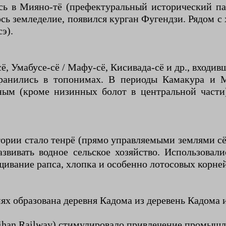
сь в Мияно-тё (префектуральный исторический па
сь земледелие, появился курган Фугендзи. Рядом 
э).
ё, Умабусе-сё / Мафу-сё, Кисивада-сё и др., входи
ранились в топонимах. В периоды Камакура и М
ным (кроме низинных болот в центральной части
тории стало тенрё (прямо управляемыми землями сё
звивать водное сельское хозяйство. Использовал
ивание рапса, хлопка и особенно лотосовых корней 
нях образована деревня Кадома из деревень Кадома и
eihan Railway) стимулировало привлечение промышл