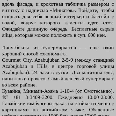
вдоль фасада, и крохотная табличка размером с
визитку с надписью «Минатоя». Войдите, чтобы
открыть для себя черный интерьер и бассейн с
водой, вокруг которого клиенты едят, стоя.
Ожидайте длинную очередь. Бесплатные сырые
яйца, которые можно положить в суп. 600 иен.
Ланч-боксы из супермаркетов — еще один
хороший способ сэкономить.
Gourmet City, Azabujuban 2-5-9 (между станцией
Azabujuban и Hills, в центре торговой улицы
Azabujuban). 24 часа в сутки. Два магазина еды,
напитков и прочего. Самый дешевый супермаркет
во всем районе.
Куаайна, Минами-Аояма 1-10-4 (от Омотесандо),
☏ +81 3-3409-3200. Ежедневно 10:00-23:00.
Гавайские гамбургеры, заказ на стойке из меню с
картинками на английском языке. Обеденные
наборы доступны за 1000 йен, после 17:00 выше.