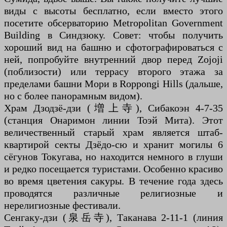
виды с высоты бесплатно, если вместо этого
посетите обсерваторию Metropolitan Government
Building в Синдзюку. Совет: чтобы получить
хороший вид на башню и сфотографироваться с
ней, попробуйте внутренний двор перед Zojoji
(поблизости) или террасу второго этажа за
пределами башни Мори в Roppongi Hills (дальше,
но с более панорамным видом).
Храм Дзодзё-дзи (増上寺), Сибакоэн 4-7-35
(станция Онаримон линии Тоэй Мита). Этот
величественный старый храм является штаб-
квартирой секты Дзёдо-сю и хранит могилы 6
сёгунов Токугава, но находится немного в глуши
и редко посещается туристами. Особенно красиво
во время цветения сакуры. В течение года здесь
проводятся различные религиозные и
нерелигиозные фестивали.
Сенгаку-дзи (泉岳寺), Таканава 2-11-1 (линия