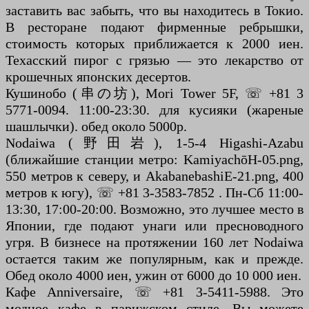
заставить вас забыть, что вы находитесь в Токио.
В ресторане подают фирменные ребрышки,
стоимость которых приближается к 2000 иен.
Техасский пирог с грязью — это лекарство от
крошечных японских десертов.
Кушинобо (串の坊), Mori Tower 5F, ☏ +81 3
5771-0094. 11:00-23:30. для кусияки (жареные
шашлычки). обед около 5000р.
Nodaiwa (野田岩), 1-5-4 Higashi-Azabu
(ближайшие станции метро: KamiyachōH-05.png,
550 метров к северу, и AkabanebashiE-21.png, 400
метров к югу), ☏ +81 3-3583-7852 . Пн-Сб 11:00-
13:30, 17:00-20:00. Возможно, это лучшее место в
Японии, где подают унаги или пресноводного
угря. В бизнесе на протяжении 160 лет Nodaiwa
остается таким же популярным, как и прежде.
Обед около 4000 иен, ужин от 6000 до 10 000 иен.
Кафе Anniversaire, ☏ +81 3-5411-5988. Это
модное кафе в парижском стиле. Вы можете