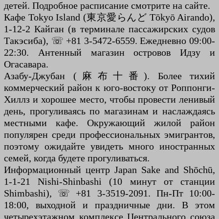
детей. Подробное расписание смотрите на сайте.
Кафе Tokyo Island (東京愛らんど Tōkyō Airando),
1-12-2 Кайган (в терминале пассажирских судов
Такэсиба), ☏ +81 3-5472-6559. Ежедневно 09:00-
22:30. Антенный магазин островов Идзу и
Огасавара.
Азабу-Джубан (麻布十番). Более тихий
коммерческий район к юго-востоку от Роппонги-
Хиллз и хорошее место, чтобы провести ленивый
день, прогуливаясь по магазинам и наслаждаясь
местными кафе. Окружающий жилой район
популярен среди профессиональных эмигрантов,
поэтому ожидайте увидеть много иностранных
семей, когда будете прогуливаться.
Информационный центр Japan Sake and Shōchū,
1-1-21 Nishi-Shinbashi (10 минут от станции
Shimbashi), ☏ +81 3-3519-2091. Пн-Пт 10:00-
18:00, выходной и праздничные дни. В этом
четырехэтажном комплексе Центрального союза