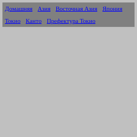
Домашняя
Азия
Восточная Азия
Япония
Токио
Канто
Префектура Токио