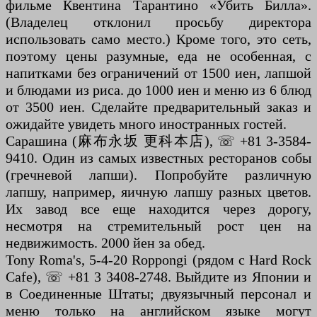
фильме Квентина Тарантино «Убить Билла».
(Владелец отклонил просьбу директора
использовать само место.) Кроме того, это сеть,
поэтому цены разумные, еда не особенная, с
напитками без ограничений от 1500 иен, лапшой
и блюдами из риса. до 1000 иен и меню из 6 блюд
от 3500 иен. Сделайте предварительный заказ и
ожидайте увидеть много иностранных гостей.
Сарашина (麻布永坂 更科本店), ☏ +81 3-3584-
9410. Один из самых известных ресторанов собы
(гречневой лапши). Попробуйте различную
лапшу, например, яичную лапшу разных цветов.
Их завод все еще находится через дорогу,
несмотря на стремительный рост цен на
недвижимость. 2000 йен за обед.
Tony Roma's, 5-4-20 Roppongi (рядом с Hard Rock
Cafe), ☏ +81 3 3408-2748. Выйдите из Японии и
в Соединенные Штаты; двуязычный персонал и
меню только на английском языке могут