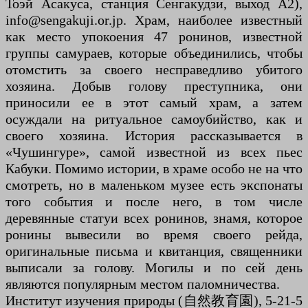
Тоэй Асакуса, станция Сенгакудзи, выход A2),
info@sengakuji.or.jp. Храм, наиболее известный
как место упокоения 47 ронинов, известной
группы самураев, которые объединились, чтобы
отомстить за своего несправедливо убитого
хозяина. Добыв голову преступника, они
приносили ее в этот самый храм, а затем
осуждали на ритуальное самоубийство, как и
своего хозяина. История рассказывается в
«Чушингуре», самой известной из всех пьес
Кабуки. Помимо истории, в храме особо не на что
смотреть, но в маленьком музее есть экспонаты
того события и после него, в том числе
деревянные статуи всех ронинов, знамя, которое
ронины вывесили во время своего рейда,
оригинальные письма и квитанция, священники
выписали за голову. Могилы и по сей день
являются популярным местом паломничества.
Институт изучения природы (自然教育園), 5-21-5