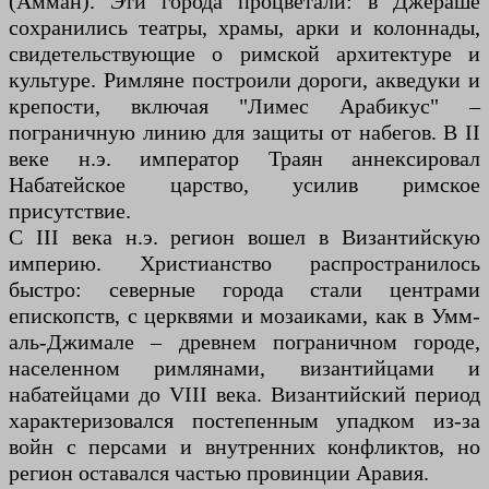
(Амман). Эти города процветали: в Джераше
сохранились театры, храмы, арки и колоннады,
свидетельствующие о римской архитектуре и
культуре. Римляне построили дороги, акведуки и
крепости, включая "Лимес Арабикус" –
пограничную линию для защиты от набегов. В II
веке н.э. император Траян аннексировал
Набатейское царство, усилив римское
присутствие.
С III века н.э. регион вошел в Византийскую
империю. Христианство распространилось
быстро: северные города стали центрами
епископств, с церквями и мозаиками, как в Умм-
аль-Джимале – древнем пограничном городе,
населенном римлянами, византийцами и
набатейцами до VIII века. Византийский период
характеризовался постепенным упадком из-за
войн с персами и внутренних конфликтов, но
регион оставался частью провинции Аравия.