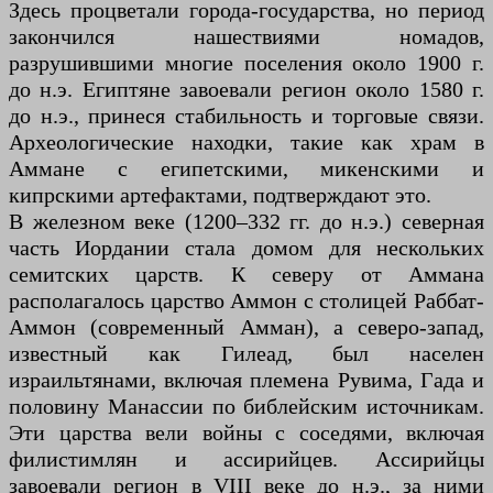
Здесь процветали города-государства, но период
закончился нашествиями номадов,
разрушившими многие поселения около 1900 г.
до н.э. Египтяне завоевали регион около 1580 г.
до н.э., принеся стабильность и торговые связи.
Археологические находки, такие как храм в
Аммане с египетскими, микенскими и
кипрскими артефактами, подтверждают это.
В железном веке (1200–332 гг. до н.э.) северная
часть Иордании стала домом для нескольких
семитских царств. К северу от Аммана
располагалось царство Аммон с столицей Раббат-
Аммон (современный Амман), а северо-запад,
известный как Гилеад, был населен
израильтянами, включая племена Рувима, Гада и
половину Манассии по библейским источникам.
Эти царства вели войны с соседями, включая
филистимлян и ассирийцев. Ассирийцы
завоевали регион в VIII веке до н.э., за ними