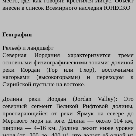
место, где, как говорят, крестился Иисус. Объект
внесен в список Всемирного наследия ЮНЕСКО
География
Рельеф и ландшафт
Северная Иордания характеризуется тремя
основными физиографическими зонами: долиной
реки Иордан (Гор или Гхор), восточными
нагорьями (высокогорьями) и переходом к
Сирийской пустыне на востоке.
Долина реки Иордан (Jordan Valley): Это
северный сегмент Великой Рифтовой долины,
простирающийся от реки Ярмук на севере до
Мертвого моря на юге. Длина — около 104 км,
ширина — 4–16 км. Долина лежит ниже уровня
моря (от -200 до -400 м), что делает её одной из