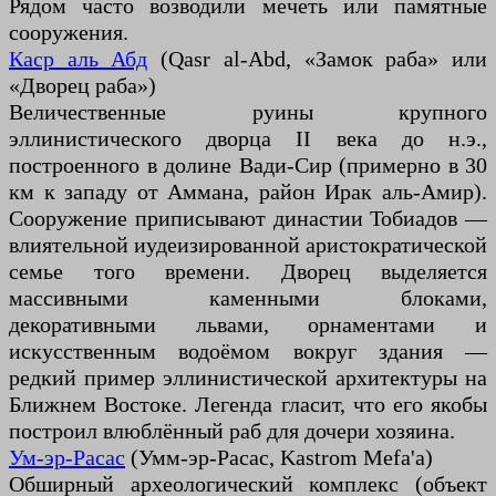
Рядом часто возводили мечеть или памятные
сооружения.
Каср аль Абд
(Qasr al-Abd, «Замок раба» или
«Дворец раба»)
Величественные руины крупного
эллинистического дворца II века до н.э.,
построенного в долине Вади-Сир (примерно в 30
км к западу от Аммана, район Ирак аль-Амир).
Сооружение приписывают династии Тобиадов —
влиятельной иудеизированной аристократической
семье того времени. Дворец выделяется
массивными каменными блоками,
декоративными львами, орнаментами и
искусственным водоёмом вокруг здания —
редкий пример эллинистической архитектуры на
Ближнем Востоке. Легенда гласит, что его якобы
построил влюблённый раб для дочери хозяина.
Ум-эр-Расас
(Умм-эр-Расас, Kastrom Mefa'a)
Обширный археологический комплекс (объект