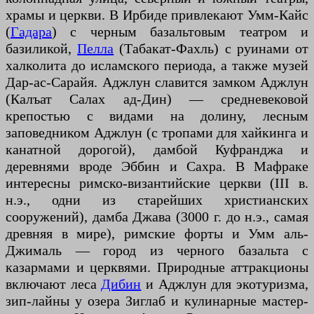
храмы и церкви. В Ирбиде привлекают Умм-Кайс
(
Гадара
) с черным базальтовым театром и
базиликой,
Пелла
(Табакат-Фахль) с руинами от
халколита до исламского периода, а также музей
Дар-ас-Сарайя. Аджлун славится замком Аджлун
(Калъат Салах ад-Дин) — средневековой
крепостью с видами на долину, лесным
заповедником Аджлун (с тропами для хайкинга и
канатной дорогой), дамбой Куфранджа и
деревнями вроде Эббин и Сахра. В Мафраке
интересны римско-византийские церкви (III в.
н.э., одни из старейших христианских
сооружений), дамба Джава (3000 г. до н.э., самая
древняя в мире), римские форты и Умм аль-
Джималь — город из черного базальта с
казармами и церквями. Природные аттракционы
включают леса
Дибин
и Аджлун для экотуризма,
зип-лайны у озера Зиглаб и кулинарные мастер-