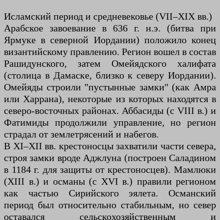
Исламский период и средневековье (VII–XIX вв.)
Арабское завоевание в 636 г. н.э. (битва при
Ярмуке в северной Иордании) положило конец
византийскому правлению. Регион вошел в состав
Рашидунского, затем Омейядского халифата
(столица в Дамаске, близко к северу Иордании).
Омейяды строили "пустынные замки" (как Амра
или Харрана), некоторые из которых находятся в
северо-восточных районах. Аббасиды (с VIII в.) и
Фатимиды продолжили управление, но регион
страдал от землетрясений и набегов.
В XI–XII вв. крестоносцы захватили части севера,
строя замки вроде Аджлуна (построен Саладином
в 1184 г. для защиты от крестоносцев). Мамлюки
(XIII в.) и османы (с XVI в.) правили регионом
как частью Сирийского эялета. Османский
период был относительно стабильным, но север
оставался сельскохозяйственным и