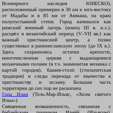
Всемирного наследия ЮНЕСКО),
расположенный примерно в 30 км к юго-востоку
от Мадабы и в 85 км от Аммана, на краю
полупустынной степи. Город начинался как
римский военный лагерь (конец III в. н.э.),
расцвёл в византийский период (V–VII вв.) как
важный христианский центр, а позже
существовал в раннеисламскую эпоху (до IX в.).
Здесь сохранились остатки крепости,
многочисленные церкви с выдающимися
мозаичными полами (в т.ч. знаменитая мозаика с
картой городов), башня-столп (стильпитская
традиция) и следы перехода от язычества к
христианству и исламу. Большая часть
территории до сих пор не раскопана.
Гора Илии
(Тель-Мар-Ильяс, «Холм святого
Ильи»)
Священная возвышенность, связанная с
библейским пророком Илиёй (Ильясом).