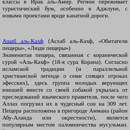
классы в Ирак аль-Амир. Регион переживает
туристический бум, особенно в Аджлуне, с
новыми проектами вроде канатной дороги.
Ашаб аль-Кахф
(Асхаб аль-Кахф, «Обитатели
пещеры», «Люди пещеры»)
Знаменитая пещера, связанная с коранической
сурой «Аль-Кахф» (18-я сура Корана). Согласно
исламской традиции (и параллельной
христианской легенде о семи спящих отроках
эфесских), здесь группа молодых верующих
юношей вместе со своей собакой укрылась от
преследований языческого правителя, после чего
Аллах погрузил их в чудесный сон на 309 лет.
Пещера расположена в пригороде Аммана (район
Абу-Аланда или окрестности), является
популярным местом паломничества мусульман.