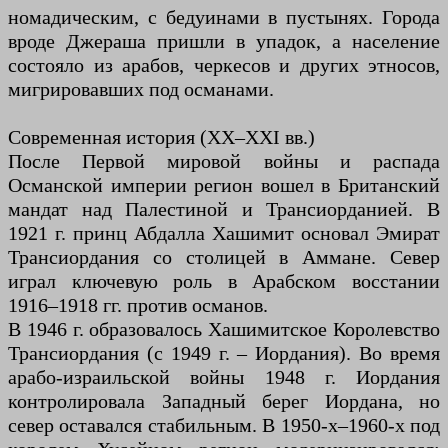
номадическим, с бедуинами в пустынях. Города
вроде Джераша пришли в упадок, а население
состояло из арабов, черкесов и других этносов,
мигрировавших под османами.
Современная история (XX–XXI вв.)
После Первой мировой войны и распада
Османской империи регион вошел в Британский
мандат над Палестиной и Трансиорданией. В
1921 г. принц Абдалла Хашимит основал Эмират
Трансиордания со столицей в Аммане. Север
играл ключевую роль в Арабском восстании
1916–1918 гг. против османов.
В 1946 г. образовалось Хашимитское Королевство
Трансиордания (с 1949 г. – Иордания). Во время
арабо-израильской войны 1948 г. Иордания
контролировала Западный берег Иордана, но
север оставался стабильным. В 1950-х–1960-х под