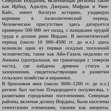
Северная Иордания, включающая регионы такие
как Ирбид, Аджлун, Джераш, Мафрак и Умм-
Кайс, имеет богатую историю, уходящую
корнями в палеолитический период.
Человеческое присутствие здесь датируется
примерно 500 000 лет назад, с находками орудий
труда в долине реки Иордан. В неолитический
период (около 10 000–4500 гг. до н.э.) здесь
возникли одни из первых оседлых поселений
человечества, такие как Айн-Газаль недалеко от
Аммана (центральная, но граничащая с севером
часть), где найдены древние статуи и
захоронения, свидетельствующие о развитии
сельского хозяйства и керамики.
В бронзовом веке (около 3000–1200 гг. до н.э.)
регион был частью Плодородного полумесяца, с
развитыми городскими поселениями. Северные
районы, включая долину Иордана, были населены
семитскими племенами, такими как амориты.