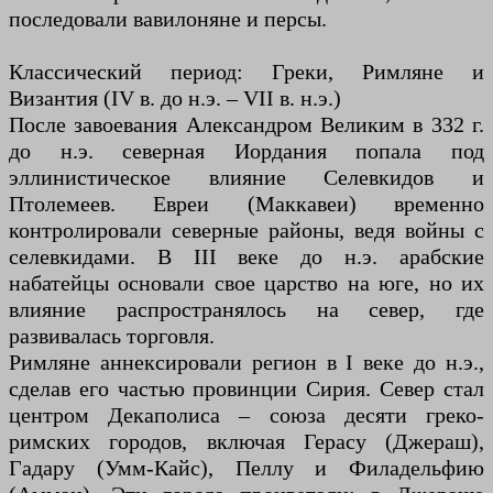
последовали вавилоняне и персы.
Классический период: Греки, Римляне и
Византия (IV в. до н.э. – VII в. н.э.)
После завоевания Александром Великим в 332 г.
до н.э. северная Иордания попала под
эллинистическое влияние Селевкидов и
Птолемеев. Евреи (Маккавеи) временно
контролировали северные районы, ведя войны с
селевкидами. В III веке до н.э. арабские
набатейцы основали свое царство на юге, но их
влияние распространялось на север, где
развивалась торговля.
Римляне аннексировали регион в I веке до н.э.,
сделав его частью провинции Сирия. Север стал
центром Декаполиса – союза десяти греко-
римских городов, включая Герасу (Джераш),
Гадару (Умм-Кайс), Пеллу и Филадельфию