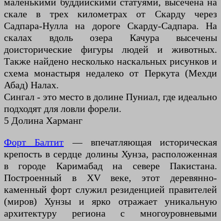
маленькими буддийскими статуями, высечена на
скале в трех километрах от Скарду через
Садпара-Нулла на дороге Скарду-Садпара. На
скалах вдоль озера Качура высечены
доисторические фигуры людей и животных.
Также найдено несколько наскальных рисунков и
схема монастыря недалеко от Перкута (Мехди
Абад) Налах.
Сингал - это место в долине Пуниал, где идеально
подходят для ловли форели.
5 Долина Харманг
Форт Балтит
— впечатляющая историческая
крепость в сердце долины Хунза, расположенная
в городе Каримабад на севере Пакистана.
Построенный в XV веке, этот деревянно-
каменный форт служил резиденцией правителей
(миров) Хунзы и ярко отражает уникальную
архитектуру региона с многоуровневыми