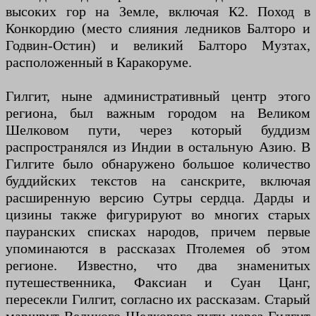
высоких гор на Земле, включая К2. Поход в
Конкордию (место слияния ледников Балторо и
Годвин-Остин) и великий Балторо Музтах,
расположенный в Каракоруме.
Гилгит, ныне административный центр этого
региона, был важным городом на Великом
Шелковом пути, через который буддизм
распространялся из Индии в остальную Азию. В
Гилгите было обнаружено большое количество
буддийских текстов на санскрите, включая
расширенную версию Сутры сердца. Дарды и
цизины также фигурируют во многих старых
пауранских списках народов, причем первые
упоминаются в рассказах Птолемея об этом
регионе. Известно, что два знаменитых
путешественника, Факсиан и Суан Цанг,
пересекли Гилгит, согласно их рассказам. Старый