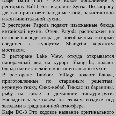
Кафе Baltit Fort - это новое дополнение к
ресторану Baltit Fort в долине Хунза. По запросу
для вас приготовят блюда местной, пакистанской
и континентальной кухни.
В ресторане Pagoda подают изысканные блюда
китайской кухни. Отель Pagoda расположен на
острове посреди озера для новобрачных, который
соединен с курортом Shangrila коротким
мостиком.
В ресторане Lake View, откуда открывается
панорамный вид на курорт Shangrila, подают
блюда пакистанской и континентальной кухни.
В ресторане Tandoori Village подают блюда,
приготовленные по старинным рецептам:
куриную тикку, Сикх-кебаб, Тиккас из баранины,
рыбу на гриле и домашние тандури-рути.
Насладитесь застольем на свежем воздухе под
звездами в традиционной атмосфере.
Кафе DC-3 Это кодовое название оригинального