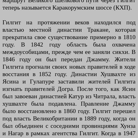
маршрут Великого Шелкового пути через Гилгит
теперь называется Каракорумским шоссе (КХП).
Гилгит на протяжении веков находился под
властью местной династии Тракане, которая
прекратила свое существование примерно в 1810
году. В 1842 году область была охвачена
междоусобицами, прежде чем ее заняли сикхи. В
1846 году он был передан Джамму. Жители
Гилгита прогнали своих новых правителей в ходе
восстания в 1852 году. Династии Хушвахте из
Ясина и Гулапуре заставили жителей Гилгита
изгнать правителей Догра. После того, как Ясин
был завоеван династией Катур из Читрала, власть
хушвахте была подавлена. Правление Джамму
было восстановлено в 1860 году. Гилгит перешел
под власть Великобритании в 1889 году, когда он
был объединен с соседними провинциями Хунза
и Нагар в рамках агентства Гилгит. Когда в 1947