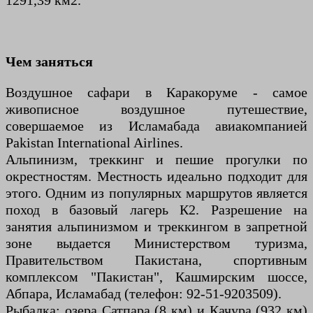
1291,39 км2.
Чем заняться
Воздушное сафари в Каракоруме - самое
живописное воздушное путешествие,
совершаемое из Исламабада авиакомпанией
Pakistan International Airlines.
Альпинизм, треккинг и пешие прогулки по
окрестностям. Местность идеально подходит для
этого. Одним из популярных маршрутов является
поход в базовый лагерь К2. Разрешение на
занятия альпинизмом и треккингом в запретной
зоне выдается Министерством туризма,
Правительством Пакистана, спортивным
комплексом "Пакистан", Кашмирским шоссе,
Абпара, Исламабад (телефон: 92-51-9203509).
Рыбалка: озера Сатпара (8 км) и Качура (932 км)