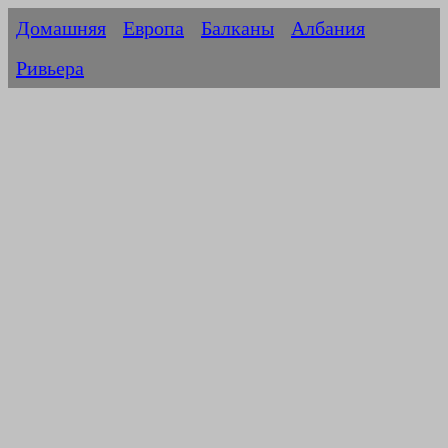
Домашняя
Европа
Балканы
Албания
Ривьера