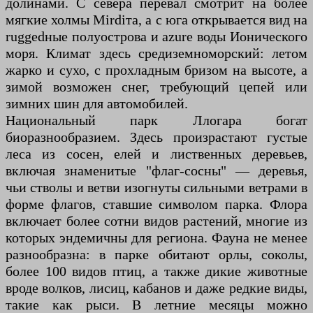
долинами. С севера перевал смотрит на более
мягкие холмы Мirdiта, а с юга открывается вид на
ruggedные полуострова и azure воды Ионического
моря. Климат здесь средиземноморский: летом
жарко и сухо, с прохладным бризом на высоте, а
зимой возможен снег, требующий цепей или
зимних шин для автомобилей.
Национальный парк Ллогара богат
биоразнообразием. Здесь произрастают густые
леса из сосен, елей и лиственных деревьев,
включая знаменитые "флаг-сосны" — деревья,
чьи стволы и ветви изогнуты сильными ветрами в
форме флагов, ставшие символом парка. Флора
включает более сотни видов растений, многие из
которых эндемичны для региона. Фауна не менее
разнообразна: в парке обитают орлы, соколы,
более 100 видов птиц, а также дикие животные
вроде волков, лисиц, кабанов и даже редкие виды,
такие как рыси. В летние месяцы можно