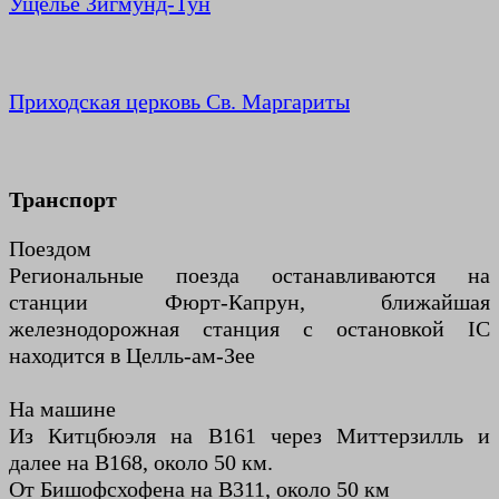
Ущелье Зигмунд-Тун
Приходская церковь Св. Маргариты
Трансп
орт
Поездом
Региональные поезда останавливаются на
станции Фюрт-Капрун, ближайшая
железнодорожная станция с остановкой IC
находится в Целль-ам-Зее
На машине
Из Китцбюэля на B161 через Миттерзилль и
далее на B168, около 50 км.
От Бишофсхофена на B311, около 50 км