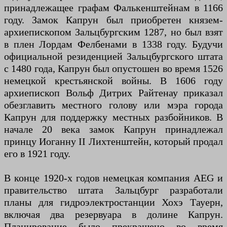
принадлежащее графам Фалькенштейнам в 1166
году. Замок Капрун был приобретен князем-
архиепископом Зальцбургским 1287, но был взят
в плен Лордам Фелбенами в 1338 году. Будучи
официальной резиденцией Зальцбургского штата
с 1480 года, Капрун был опустошен во время 1526
немецкой крестьянской войны. В 1606 году
архиепископ Вольф Дитрих Райтенау приказал
обезглавить местного голову или мэра города
Капрун для поддержку местных разбойников. В
начале 20 века замок Капрун принадлежал
принцу Иоганну II Лихтенштейн, который продал
его в 1921 году.
В конце 1920-х годов немецкая компания AEG и
правительство штата Зальцбург разработали
планы для гидроэлектростанции Хохэ Тауерн,
включая два резервуара в долине Капрун.
Планирование было прекращено во время