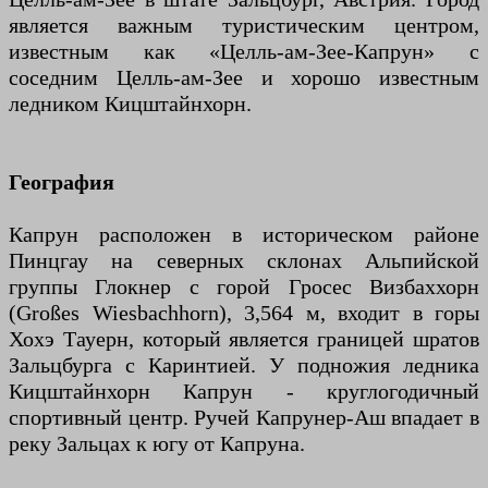
является важным туристическим центром,
известным как «Целль-ам-Зее-Капрун» с
соседним Целль-ам-Зее и хорошо известным
ледником Кицштайнхорн.
География
Капрун расположен в историческом районе
Пинцгау на северных склонах Альпийской
группы Глокнер с горой Гросес Визбаххорн
(Großes Wiesbachhorn), 3,564 м, входит в горы
Хохэ Тауерн, который является границей шратов
Зальцбурга с Каринтией. У подножия ледника
Кицштайнхорн Капрун - круглогодичный
спортивный центр. Ручей Капрунер-Аш впадает в
реку Зальцах к югу от Капруна.