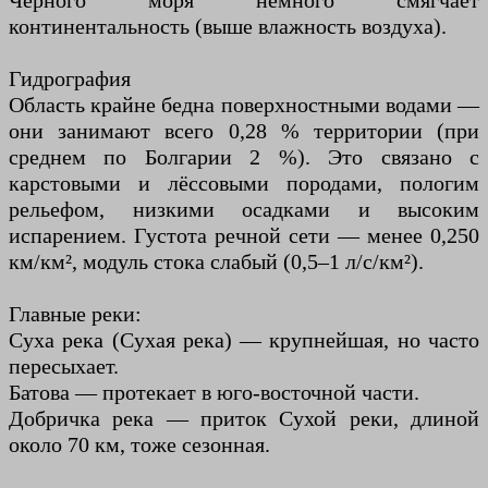
Чёрного моря немного смягчает
континентальность (выше влажность воздуха).
Гидрография
Область крайне бедна поверхностными водами —
они занимают всего 0,28 % территории (при
среднем по Болгарии 2 %). Это связано с
карстовыми и лёссовыми породами, пологим
рельефом, низкими осадками и высоким
испарением. Густота речной сети — менее 0,250
км/км², модуль стока слабый (0,5–1 л/с/км²).
Главные реки:
Суха река (Сухая река) — крупнейшая, но часто
пересыхает.
Батова — протекает в юго-восточной части.
Добричка река — приток Сухой реки, длиной
около 70 км, тоже сезонная.