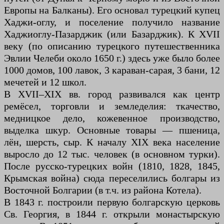
Европы на Балканы). Его основал турецкий купец
Хаджи-оглу, и поселение получило название
Хаджиоглу-Пазарджик (или Базарджик). К XVII
веку (по описанию турецкого путешественника
Эвлии Челеби около 1650 г.) здесь уже было более
1000 домов, 100 лавок, 3 караван-сарая, 3 бани, 12
мечетей и 12 школ.
В XVII–XIX вв. город развивался как центр
ремёсел, торговли и земледелия: ткачество,
медницкое дело, кожевенное производство,
выделка шкур. Основные товары — пшеница,
лён, шерсть, сыр. К началу XIX века население
выросло до 12 тыс. человек (в основном турки).
После русско-турецких войн (1810, 1828, 1845,
Крымская война) сюда переселились болгары из
Восточной Болгарии (в т.ч. из района Котела).
В 1843 г. построили первую болгарскую церковь
Св. Георгия, в 1844 г. открыли монастырскую