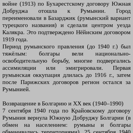
войне (1913) по Бухарестскому договору Южная
Добруджа отошла к Румынии. Город
переименовали в Базарджик (румынский вариант
турецкого названия) и сделали центром уезда
Калякра. Это подтверждено Нёйиским договором
1919 года.
Период румынского правления (до 1940 г.) был
тяжёлым: болгары вели национально-
освободительную борьбу, многие подвергались
ассимиляции или эмигрировали. Первая
румынская оккупация длилась до 1916 г., затем
после Парижских договоров регион остался за
Румынией.
Возвращение в Болгарию и XX век (1940–1990)
7 сентября 1940 года по Крайовскому договору
Румыния вернула Южную Добруджу Болгарии (в
обмен на населением: румыны и болгары
обменивались территориями). 25 сентября 1940