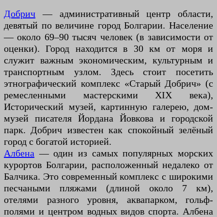
Добрич
— административный центр области,
девятый по величине город Болгарии. Население
— около 69–90 тысяч человек (в зависимости от
оценки). Город находится в 30 км от моря и
служит важным экономическим, культурным и
транспортным узлом. Здесь стоит посетить
этнографический комплекс «Старый Добрич» (с
ремесленными мастерскими XIX века),
Исторический музей, картинную галерею, дом-
музей писателя Йордана Йовкова и городской
парк. Добрич известен как спокойный зелёный
город с богатой историей.
Албена
— один из самых популярных морских
курортов Болгарии, расположенный недалеко от
Балчика. Это современный комплекс с широкими
песчаными пляжами (длиной около 7 км),
отелями разного уровня, аквапарком, гольф-
полями и центром водных видов спорта. Албена