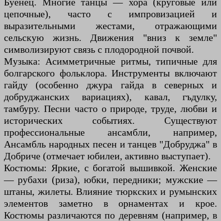
Буенец. Многие танцы — хора (круговые или
цепочные), часто с импровизацией и
выразительными жестами, отражающими
сельскую жизнь. Движения "вниз к земле"
символизируют связь с плодородной почвой.
Музыка: Асимметричные ритмы, типичные для
болгарского фольклора. Инструменты включают
гайду (особенно джура гайда в северных и
добруджанских вариациях), кавал, гъдулку,
тамбуру. Песни часто о природе, труде, любви и
исторических событиях. Существуют
профессиональные ансамбли, например,
Ансамбль народных песен и танцев "Добруджа" в
Добриче (отмечает юбилеи, активно выступает).
Костюмы: Яркие, с богатой вышивкой. Женские
— рубахи (риза), юбки, передники; мужские —
штаны, жилеты. Влияние тюркских и румынских
элементов заметно в орнаментах и крое.
Костюмы различаются по деревням (например, в