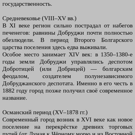
государственность.
Средневековье (VIII–XV вв.)
В XI веке регион сильно пострадал от набегов
печенегов: равнины Добруджи почти полностью
обезлюдели. В период Второго Болгарского
царства поселения здесь едва выживали.
Особое место занимает XIV век: в 1350–1380-е
годы земли Добруджи управлялись деспотом
Добротицей (или Добрицей) — болгарским
феодалом, создателем полунезависимого
Добруджанского деспотата. Именно в его честь в
1882 году город позже получил своё современное
название.
Османский период (XV–1878 гг.)
Современный город возник в XVI веке как новое
поселение на перекрёстке древних торговых
путей (от Дуная к Чёрному морю и из Восточной