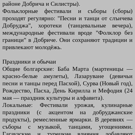
районе Добрича и Силистры).
Фольклорные фестивали и съборы (сборы)
проходят регулярно: "Песни и танци от слънчева
Добруджа", хоротеки (танцевальные вечера),
международные фестивали вроде "Фолклор без
граници" в Добриче. Они сохраняют традиции и
привлекают молодёжь.
Праздники и обычаи
Общие болгарские: Баба Марта (мартеницы —
красно-белые амулеты), Лазаруване (девичьи
песни и танцы перед Пасхой), Сурва (Новый год),
Рождество, Пасха, День Кирилла и Мефодия (24
мая — праздник культуры и алфавита).
Локальные: Фестивали урожая, кулинарные
праздники (с акцентом на добруджанские
продукты), ремесленные ярмарки. В деревнях —
съборы с музыкой, танцами, угощениями.
Гагаузские и турецкие влияния добавляют