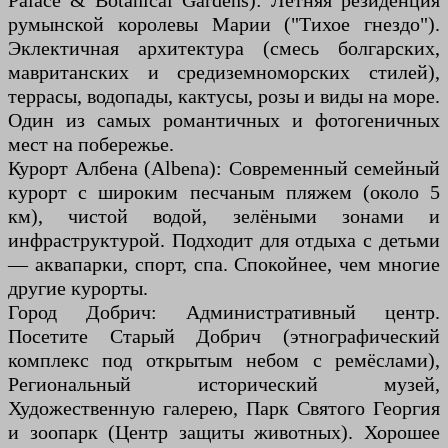
Palace & Botanical Gardens): Летняя резиденция
румынской королевы Марии ("Тихое гнездо").
Эклектичная архитектура (смесь болгарских,
мавританских и средиземноморских стилей),
террасы, водопады, кактусы, розы и виды на море.
Один из самых романтичных и фотогеничных
мест на побережье.
Курорт Албена (Albena): Современный семейный
курорт с широким песчаным пляжем (около 5
км), чистой водой, зелёными зонами и
инфраструктурой. Подходит для отдыха с детьми
— аквапарки, спорт, спа. Спокойнее, чем многие
другие курорты.
Город Добрич: Административный центр.
Посетите Старый Добрич (этнографический
комплекс под открытым небом с ремёслами),
Региональный исторический музей,
Художественную галерею, Парк Святого Георгия
и зоопарк (Центр защиты животных). Хорошее