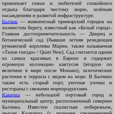
привлекает семьи и любителей спокойного
отдыха благодаря чистому морю, зелёным
насаждениям и развитой инфраструктуре.
Балчик
— живописный приморский городок на
холмистом берегу, известный как «Белый город».
Главная достопримечательность — Дворец и
ботанический сад (бывшая летняя резиденция
румынской королевы Марии, также называемая
«Тихое гнездо» / Quiet Nest). Сад считается одним
из самых красивых в Европе и содержит
огромную коллекцию кактусов (вторую по
величине в мире после Монако), экзотические
растения и террасы с видом на море. В Балчике
также есть старый порт, уютные улочки и
рестораны с свежими морепродуктами.
Каварна
— небольшой портовый город и
муниципальный центр, расположенный севернее
Балчика. Известен скалистым побережьем,
мысом Калиакра (с руинами средневековой