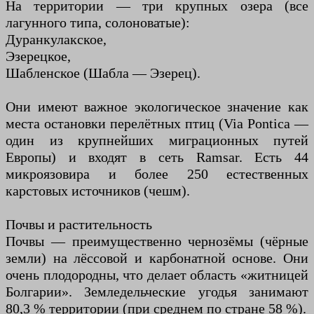
На территории — три крупных озера (все
лагунного типа, солоноватые):
Дуранкулакское,
Эзерецкое,
Шабленское (Шабла — Эзерец).
Они имеют важное экологическое значение как
места остановки перелётных птиц (Via Pontica —
один из крупнейших миграционных путей
Европы) и входят в сеть Ramsar. Есть 44
микроязовира и более 250 естественных
карстовых источников (чешм).
Почвы и растительность
Почвы — преимущественно чернозёмы (чёрные
земли) на лёссовой и карбонатной основе. Они
очень плодородны, что делает область «житницей
Болгарии». Земледельческие угодья занимают
80,3 % территории (при среднем по стране 58 %).