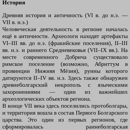
История
Древняя история и античность (VI в. до н.э. —
VII в. н.э.)
Человеческая деятельность в регионе началась
ещё в античности. Археологи находят артефакты
VI–III вв. до н.э. (фракийские поселения), II–III
вв. н.э. и раннего Средневековья (VII–IX вв.). На
месте современного Добрича существовало
римское поселение (возможно, Абриттум в
провинции Нижняя Мёзия), руины которого
датируются II–IV вв. н.э. Здесь также обнаружен
древнеболгарский некрополь с языческими
захоронениями — один из важнейших
археологических объектов региона.
В конце VII века здесь поселились протоболгары,
и территория вошла в состав Первого Болгарского
царства. Это один из первых регионов, где
сформировалась раннеболгарская