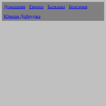
Домашняя
Европа
Балканы
Болгария
Южная Добруджа