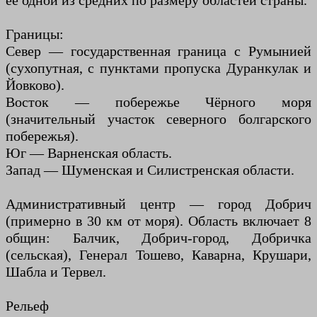
её одной из средних по размеру областей страны.
Границы:
Север — государственная граница с Румынией
(сухопутная, с пунктами пропуска Дуранкулак и
Йовково).
Восток — побережье Чёрного моря
(значительный участок северного болгарского
побережья).
Юг — Варненская область.
Запад — Шуменская и Силистренская области.
Административный центр — город Добрич
(примерно в 30 км от моря). Область включает 8
общин: Балчик, Добрич-город, Добричка
(сельская), Генерал Тошево, Каварна, Крушари,
Шабла и Тервел.
Рельеф