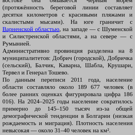
востоке она омывается Чёрным морем
(протяжённость береговой линии составляет
десятки километров с красивыми пляжами и
скалистыми мысами). На юге граничит с
Варненской областью
, на западе — с Шуменской
и Силистренской областями, а на севере — с
Румынией.
Административно провинция разделена на 8
муниципалитетов: Добрич (городской), Добричка
(сельский), Балчик, Каварна, Шабла, Крушари,
Тервел и Генерал Тошево.
По данным переписи 2011 года, население
области составляло около 189 677 человек (в
более ранних оценках фигурировала цифра 186
016). На 2024–2025 годы население сократилось
примерно до 145–150 тысяч из-за общей
демографической тенденции в Болгарии (низкая
рождаемость и миграция). Плотность населения
невысокая — около 31–40 человек на км².