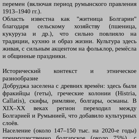
перемен (включая период румынского правления
1913–1940 гг.).
Область известна как "житница Болгарии"
благодаря сельскому хозяйству (пшеница,
кукуруза и др.), что сильно повлияло на
традиции, кухню и образ жизни. Культура здесь
живая, с сильным акцентом на фольклор, ремёсла
и общинные праздники.
Исторический контекст и этническое
разнообразие
Добруджа заселена с древних времён: здесь были
фракийцы (геты), греческие колонии (Histria,
Callatis), скифы, римляне, болгары, османы. В
XIX–XX веках регион переходил между
Болгарией и Румынией, что добавило культурных
слоёв.
Население (около 147–150 тыс. на 2020-е годы)
преимущественно болгарское (около 75%), с