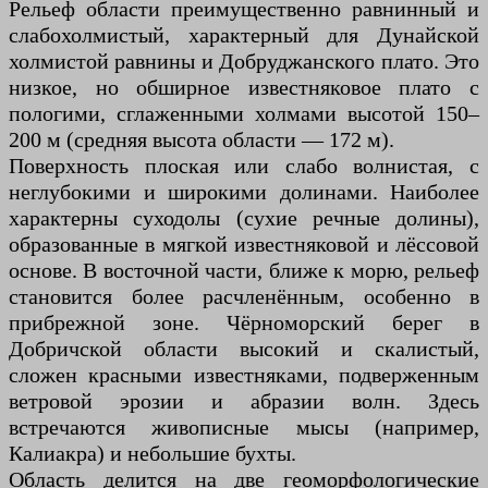
Рельеф области преимущественно равнинный и
слабохолмистый, характерный для Дунайской
холмистой равнины и Добруджанского плато. Это
низкое, но обширное известняковое плато с
пологими, сглаженными холмами высотой 150–
200 м (средняя высота области — 172 м).
Поверхность плоская или слабо волнистая, с
неглубокими и широкими долинами. Наиболее
характерны суходолы (сухие речные долины),
образованные в мягкой известняковой и лёссовой
основе. В восточной части, ближе к морю, рельеф
становится более расчленённым, особенно в
прибрежной зоне. Чёрноморский берег в
Добричской области высокий и скалистый,
сложен красными известняками, подверженным
ветровой эрозии и абразии волн. Здесь
встречаются живописные мысы (например,
Калиакра) и небольшие бухты.
Область делится на две геоморфологические