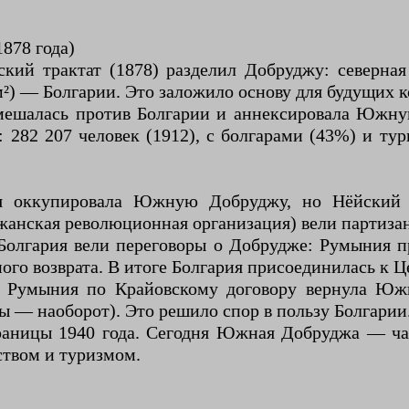
878 года)
кий трактат (1878) разделил Добруджу: северна
) — Болгарии. Это заложило основу для будущих 
вмешалась против Болгарии и аннексировала Южну
282 207 человек (1912), с болгарами (43%) и ту
я оккупировала Южную Добруджу, но Нёйский т
анская революционная организация) вели партиза
Болгария вели переговоры о Добрудже: Румыния п
ного возврата. В итоге Болгария присоединилась к 
), Румыния по Крайовскому договору вернула Ю
 — наоборот). Это решило спор в пользу Болгарии
раницы 1940 года. Сегодня Южная Добруджа — час
ством и туризмом.