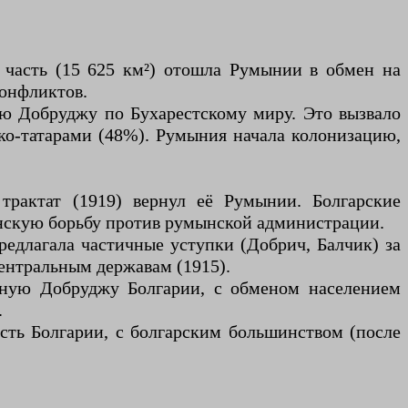
я часть (15 625 км²) отошла Румынии в обмен на
конфликтов.
ю Добруджу по Бухарестскому миру. Это вызвало
рко-татарами (48%). Румыния начала колонизацию,
рактат (1919) вернул её Румынии. Болгарские
нскую борьбу против румынской администрации.
редлагала частичные уступки (Добрич, Балчик) за
Центральным державам (1915).
жную Добруджу Болгарии, с обменом населением
.
ть Болгарии, с болгарским большинством (после