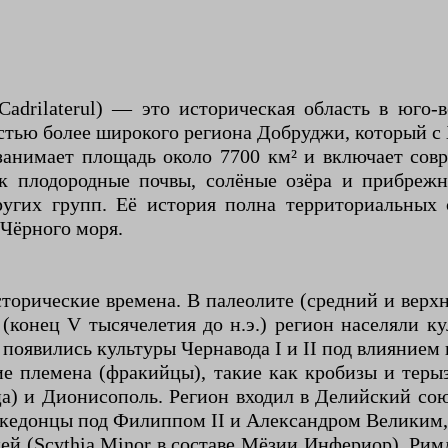
drilaterul) — это историческая область в юго
стью более широкого региона Добруджи, который с 
анимает площадь около 7700 км² и включает сов
к плодородные почвы, солёные озёра и прибреж
других групп. Её история полна территориальных
Чёрного моря.
орические времена. В палеолите (средний и верхн
 (конец V тысячелетия до н.э.) регион населяли к
оявились культуры Чернавода I и II под влиянием к
кие племена (фракийцы), такие как кробизы и тер
анца) и Дионисополь. Регион входил в Делийский с
и македонцы под Филиппом II и Александром Великим, 
ей (Scythia Minor в составе Мёзии Инфериор). Рим