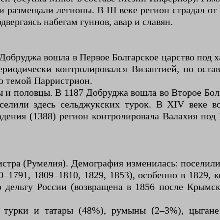
 и размещали легионы. В III веке регион страдал от
вергаясь набегам гуннов, авар и славян.
 Добруджа вошла в Первое Болгарское царство под 
ериодически контролировался Византией, но оста
го темой Парристрион.
ы и половцы. В 1187 Добруджа вошла во Второе Болг
оселили здесь сельджукских турок. В XIV веке в
дения (1388) регион контролировала Валахия под
стра (Румелия). Демография изменилась: поселили
0–1791, 1809–1810, 1829, 1853), особенно в 1829, 
 дельту России (возвращена в 1856 после Крымс
 турки и татары (48%), румыны (2–3%), цыгане