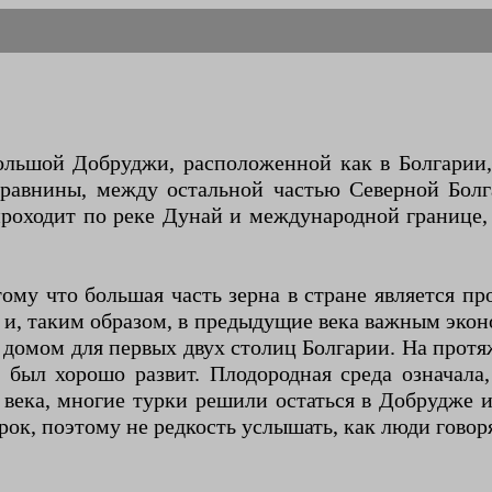
льшой Добруджи, расположенной как в Болгарии, 
 равнины, между остальной частью Северной Бол
 проходит по реке Дунай и международной границе,
му что большая часть зерна в стране является п
и, таким образом, в предыдущие века важным эконо
 домом для первых двух столиц Болгарии. На прот
а был хорошо развит. Плодородная среда означала,
века, многие турки решили остаться в Добрудже и
ок, поэтому не редкость услышать, как люди говоря