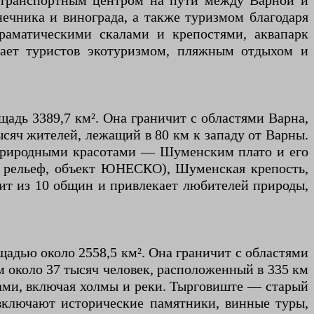
и транспортным центром на пути между Варной и
нечника и винограда, а также туризмом благодаря
аматическими скалами и крепостями, аквапарк
кает туристов экотуризмом, пляжным отдыхом и
адь 3389,7 км². Она граничит с областями Варна,
ысяч жителей, лежащий в 80 км к западу от Варны.
е природными красотами — Шуменским плато и его
ый рельеф, объект ЮНЕСКО), Шуменская крепость,
оит из 10 общин и привлекает любителей природы,
щадью около 2558,5 км². Она граничит с областями
м около 37 тысяч человек, расположенный в 335 км
тами, включая холмы и реки. Тырговиште — старый
 включают исторические памятники, винные туры,