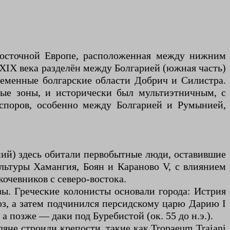
-восточной Европе, расположенная между нижним
XIX века разделён между Болгарией (южная часть)
ременные болгарские области Добрич и Силистра.
ные зоны, и исторически был мультиэтничным, с
 споров, особенно между Болгарией и Румынией,
ий) здесь обитали первобытные люди, оставившие
ультуры Хамангия, Боян и Караново V, с влиянием
очевников с северо-востока.
ызы. Греческие колонисты основали города: Истрия
оюз, а затем подчинился персидскому царю Дарию I
а позже — даки под Буребистой (ок. 55 до н.э.).
ляне строили крепости, такие как Tropaeum Traiani