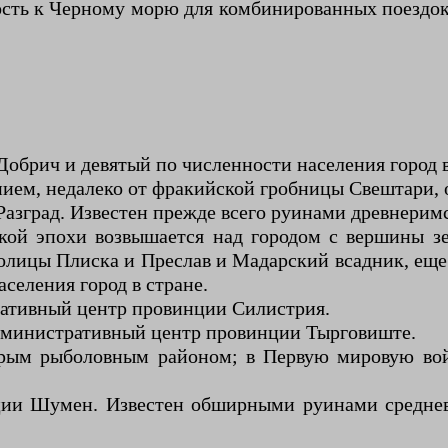
ость к Черному морю для комбинированных поездок
брич и девятый по численности населения город в
ием, недалеко от фракийской гробницы Свештари
азград. Известен прежде всего руинами древнеримс
й эпохи возвышается над городом с вершины зел
толицы Плиска и Преслав и Мадарский всадник, е
селения город в стране.
ративный центр провинции Силистрия.
министративный центр провинции Тырговиште.
арым рыболовным районом; в Первую мировую вой
и Шумен. Известен обширными руинами средневе