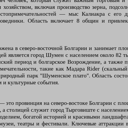
сяч человек, который служит важным торговым 
 хозяйством, включая производство зерна, подсол
стопримечательностей — мыс Калиакра с его др
оведники. Область включает 8 общин и привле
жена в северо-восточной Болгарии и занимает площ
цей является город Шумен с населением около 82 т
анский период и болгарское Возрождение, а такж
имечательности, такие как Мадара Rider (скальн
природный парк "Шуменское плато". Область сост
м и культурные события.
— это провинция на северо-востоке Болгарии с пло
 а столицей служит город Тырговиште с население
ноделием, богатой историей и красивыми ландшаф
музеи, театры и фестивали. Ключевые аттракции