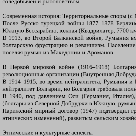
соледобычей и рыболовством.
Современная история: Территориальные споры (с 1
После Русско-турецкой войны 1877–1878 Берлинс
Южную Бессарабию, южная (Квадрилатер, 7700 км²
В 1913, во Второй Балканской войне, Румыния 
болгарскую фрустрацию и реваншизм. Население: 
поселяя румын из Македонии и Ароманов.
В Первой мировой войне (1916–1918) Болгари
революционные организации (Внутренняя Добрудж
В 1914–1915, во время нейтралитета, Румыния и 
нейтралитет Болгарии, но Болгария требовала пол
В 1940, под давлением Оси (Германия, Италия
(болгары из Северной Добруджи в Южную, румыны
Парижский мирный договор (1947) подтвердил г
этнических изменений), развитым сельским хозяй
Этнические и культурные аспекты