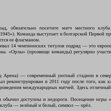
рад, обязательно посетите матч местного клу
945»). Команда выступает в болгарской Первой п
ется ее флагманом.
евал 14 чемпионских титулов подряд — это европ
ны. «Орлы» (прозвище команды) регулярно участво
ц Арена) — современный уютный стадион в северн
ыл реконструирован в 2011 году после того, как 
роведения международных матчей. Здесь отличный
ы обычно доступны и недороги. Посещение игры 
 клуба — зелёный и белый, символ — орёл.