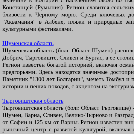
величине в Болгарии с населением около 80 ты
Констанцей (Румыния). Регион славится сельским
близости к Черному морю. Среди ключевых до
"Аквамания" в Албене, пляжи и природные зап
культурными фестивалями.
Шуменская область
Шуменская область (болг. Област Шумен) располо
Добрич, Тырговиште, Сливен и Бургас, а ее столи
Регион известен богатой историей, включая осм
предгорьями. Здесь находятся значимые достопр
Памятник "1300 лет Болгарии", мечеть Томбул и 
истории и пеших походов, с акцентом на экотуриз
Тырговиштская область
Тырговиштская область (болг. Област Търговище) 
Шумен, Варна, Сливен, Велико-Тырново и Разград,
от Софии и 125 км от Варны. Регион известен ви
рыночный центр с развитой культурой, включая 