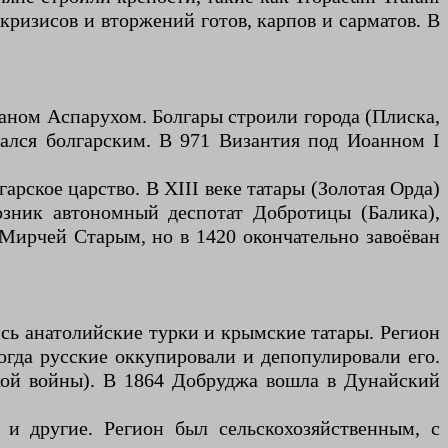
 кризисов и вторжений готов, карпов и сарматов. В
ханом Аспарухом. Болгары строили города (Плиска,
вался болгарским. В 971 Византия под Иоанном I
арское царство. В XIII веке татары (Золотая Орда)
озник автономный деспотат Добротицы (Балика),
 Мирчей Старым, но в 1420 окончательно завоёван
сь анатолийские турки и крымские татары. Регион
когда русские оккупировали и депопулировали его.
кой войны). В 1864 Добруджа вошла в Дунайский
 и другие. Регион был сельскохозяйственным, с