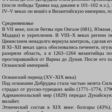
(после победы Траяна над даками в 101–102 н.э.),
IV–V веках он вошёл в Византийскую империю, под
Средневековье
В VII веке, после битвы при Онгале (681), Южная
Мадара) и укрепления. В VIII–X веках регион п
Цимисхием ненадолго вернула контроль, сделав е
В XI–XII веках здесь обосновались печенеги, огуз
разоряли область, а в 1263–1264 византийцы п
простиравшийся от Варны до Дуная. После его па
Османской империей.
Османский период (XV–XIX века)
Под османами Добруджа стала частью эялета Сили
страдал от русско-турецких войн (1771–1774, 179
Адрианопольский мир (1829) передал Дунайскую
вилайет.
Этнический состав в XIX веке: болгары (43%),