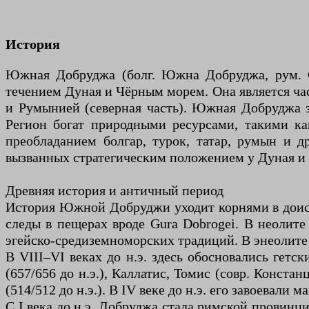
История
Южная Добруджа (болг. Южна Добруджа, рум. Ca
течением Дуная и Чёрным морем. Она является ча
и Румынией (северная часть). Южная Добруджа з
Регион богат природными ресурсами, такими ка
преобладанием болгар, турок, татар, румын и 
вызванных стратегическим положением у Дуная и 
Древняя история и античный период
История Южной Добруджи уходит корнями в доист
следы в пещерах вроде Gura Dobrogei. В неолите
эгейско-средиземноморских традиций. В энеолите п
В VIII–VI веках до н.э. здесь обосновались гетс
(657/656 до н.э.), Каллатис, Томис (совр. Конст
(514/512 до н.э.). В IV веке до н.э. его завоевал
С I века до н.э. Добруджа стала римской провинци