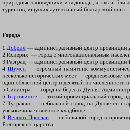
природные заповедники и водопады, а также близ
туристов, ищущих аутентичный болгарский опыт.
Города
1
Добрич
— административный центр провинции До
2 Исперих — город с многонациональным населен
3 Разград — административный центр провинции Р
4
Шумен
— огромный памятник коммунистическо
несколько исторических мест — средневековые с
один областной центр и десятый по численности на
5 Силистра — город на берегах Дуная. Админист
6
Тырговиште
— тихий провинциальный город, ад
7 Тутракан — небольшой город на Дунае со ст
увековечивает военное кладбище.
8
Велики Преслав
— небольшой город в провинци
Болгарского царства.