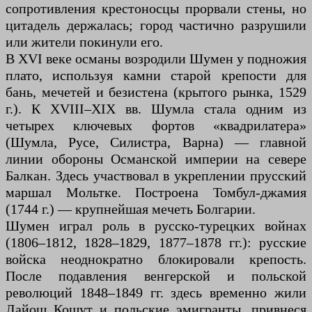
сопротивления крестоносцы прорвали стены, но
цитадель держалась; город частично разрушили
или жители покинули его.
В XVI веке османы возродили Шумен у подножия
плато, используя камни старой крепости для
бань, мечетей и безистена (крытого рынка, 1529
г.). К XVIII–XIX вв. Шумла стала одним из
четырех ключевых фортов «квадрилатера»
(Шумла, Русе, Силистра, Варна) — главной
линии обороны Османской империи на севере
Балкан. Здесь участвовал в укреплении прусский
маршал Мольтке. Построена Томбул-джамия
(1744 г.) — крупнейшая мечеть Болгарии.
Шумен играл роль в русско-турецких войнах
(1806–1812, 1828–1829, 1877–1878 гг.): русские
войска неоднократно блокировали крепость.
После подавления венгерской и польской
революций 1848–1849 гг. здесь временно жили
Лайош Кошут и польские эмигранты, привнеся