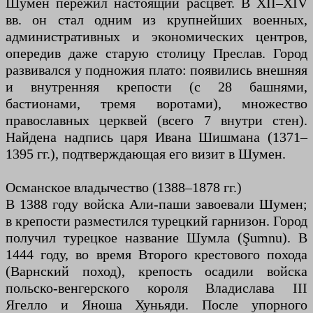
Шумен пережил настоящий расцвет. В XII–XIV
вв. он стал одним из крупнейших военных,
административных и экономических центров,
опередив даже старую столицу Преслав. Город
развивался у подножия плато: появились внешняя
и внутренняя крепости (с 28 башнями,
бастионами, тремя воротами), множество
православных церквей (всего 7 внутри стен).
Найдена надпись царя Ивана Шишмана (1371–
1395 гг.), подтверждающая его визит в Шумен.
Османское владычество (1388–1878 гг.)
В 1388 году войска Али-паши завоевали Шумен;
в крепости разместился турецкий гарнизон. Город
получил турецкое название Шумла (Şumnu). В
1444 году, во время Второго крестового похода
(Варнский поход), крепость осадили войска
польско-венгерского короля Владислава III
Ягелло и Яноша Хуньяди. После упорного