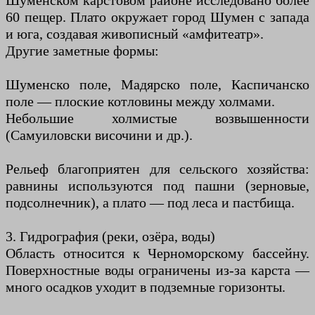
Шуменском карстовом районе исследовано более
60 пещер. Плато окружает город Шумен с запада
и юга, создавая живописный «амфитеатр».
Другие заметные формы:
Шуменско поле, Мадярско поле, Каспичанско
поле — плоские котловины между холмами.
Небольшие холмистые возвышенности
(Самуиловски височини и др.).
Рельеф благоприятен для сельского хозяйства:
равнины используются под пашни (зерновые,
подсолнечник), а плато — под леса и пастбища.
3. Гидрография (реки, озёра, воды)
Область относится к Черноморскому бассейну.
Поверхностные воды ограничены из-за карста —
много осадков уходит в подземные горизонты.