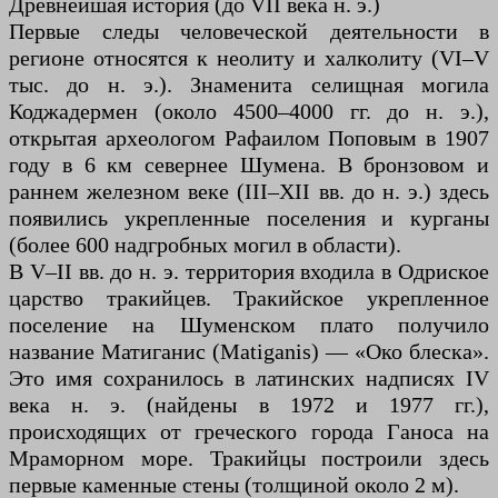
Древнейшая история (до VII века н. э.)
Первые следы человеческой деятельности в
регионе относятся к неолиту и халколиту (VI–V
тыс. до н. э.). Знаменита селищная могила
Коджадермен (около 4500–4000 гг. до н. э.),
открытая археологом Рафаилом Поповым в 1907
году в 6 км севернее Шумена. В бронзовом и
раннем железном веке (III–XII вв. до н. э.) здесь
появились укрепленные поселения и курганы
(более 600 надгробных могил в области).
В V–II вв. до н. э. территория входила в Одриское
царство тракийцев. Тракийское укрепленное
поселение на Шуменском плато получило
название Матиганис (Matiganis) — «Око блеска».
Это имя сохранилось в латинских надписях IV
века н. э. (найдены в 1972 и 1977 гг.),
происходящих от греческого города Ганоса на
Мраморном море. Тракийцы построили здесь
первые каменные стены (толщиной около 2 м).