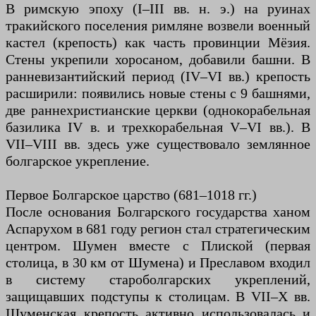
В римскую эпоху (I–III вв. н. э.) на руинах
тракийского поселения римляне возвели военный
кастел (крепость) как часть провинции Мёзия.
Стены укрепили хоросаном, добавили башни. В
ранневизантийский период (IV–VI вв.) крепость
расширили: появились новые стены с 9 башнями,
две раннехристианские церкви (однокорабельная
базилика IV в. и трехкорабельная V–VI вв.). В
VII–VIII вв. здесь уже существовало землянное
болгарское укрепление.
Первое Болгарское царство (681–1018 гг.)
После основания Болгарского государства ханом
Аспарухом в 681 году регион стал стратегическим
центром. Шумен вместе с Плиской (первая
столица, в 30 км от Шумена) и Преславом входил
в систему староболгарских укреплений,
защищавших подступы к столицам. В VII–X вв.
Шуменская крепость активно использовалась и