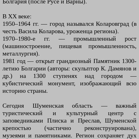
Болгария (после Русе и Варны).
В XX веке:
1950–1964 гг. — город назывался Коларовград (в
честь Васила Коларова, уроженца региона).
1970–1980-е гг. — промышленный рост
(машиностроение, пищевая промышленность,
металлургия).
1981 год — открыт грандиозный Памятник 1300-
летию Болгарии (авторы: скульптор К. Дамянов и
др.) на 1300 ступенях над городом —
кубистический монумент, изображающий всю
историю страны.
Сегодня Шуменская область — важный
туристический и культурный центр с
заповедниками Плиска и Преслав, Шуменской
крепостью (частично реконструирована),
музеями и памятниками. Регион сохраняет дух