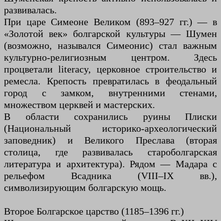
развивалась.
При царе Симеоне Великом (893–927 гг.) — в
«Золотой век» болгарской культуры — Шумен
(возможно, назывался Симеонис) стал важным
культурно-религиозным центром. Здесь
процветали literacy, церковное строительство и
ремесла. Крепость превратилась в феодальный
город с замком, внутренними стенами,
множеством церквей и мастерских.
В области сохранились руины Плиски
(Национальный историко-археологический
заповедник) и Великого Преслава (вторая
столица, где развивалась староболгарская
литература и архитектура). Рядом — Мадара с
рельефом Всадника (VIII–IX вв.),
символизирующим болгарскую мощь.
Второе Болгарское царство (1185–1396 гг.)