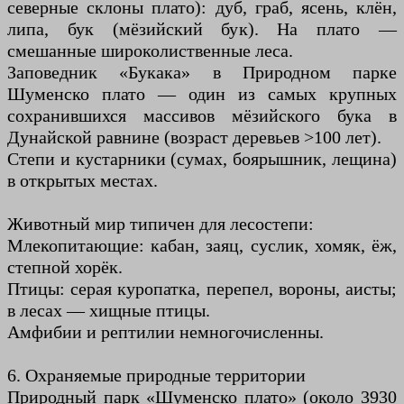
северные склоны плато): дуб, граб, ясень, клён,
липа, бук (мёзийский бук). На плато —
смешанные широколиственные леса.
Заповедник «Букака» в Природном парке
Шуменско плато — один из самых крупных
сохранившихся массивов мёзийского бука в
Дунайской равнине (возраст деревьев >100 лет).
Степи и кустарники (сумах, боярышник, лещина)
в открытых местах.
Животный мир типичен для лесостепи:
Млекопитающие: кабан, заяц, суслик, хомяк, ёж,
степной хорёк.
Птицы: серая куропатка, перепел, вороны, аисты;
в лесах — хищные птицы.
Амфибии и рептилии немногочисленны.
6. Охраняемые природные территории
Природный парк «Шуменско плато» (около 3930