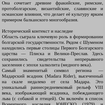
Она сочетает древние фракийские, римские,
протоболгарские, византийские, славянские и
османские влияния, что делает её культуру ярким
примером балканского многообразия.
Исторический контекст и наследие
Область сыграла ключевую роль в формировании
болгарской государственности. Рядом с Шуменом
находились первые столицы Первого Болгарского
царства — Плиска и Велики-Преслав. Здесь
сохранились свидетельства непрерывного
заселения с эпохи халколита (медного века).
Самый знаменитый символ региона —
Мадарский всадник (Madara Rider), высеченный
на скале недалеко от села Мадара. Это
уникальный раннесредневековый рельеф VIII
века, изображающий всадника, побеждающего
льва (с собакой и птицей). Он включён в список
Всемирного наследия ЮНЕСКО (1979) и