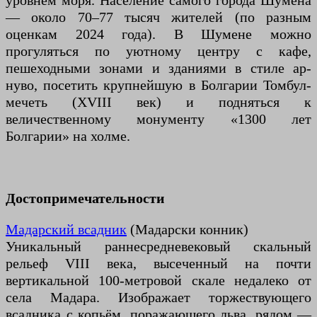
уровнем моря. Население самого города Шумена
— около 70–77 тысяч жителей (по разным
оценкам 2024 года). В Шумене можно
прогуляться по уютному центру с кафе,
пешеходными зонами и зданиями в стиле ар-
нуво, посетить крупнейшую в Болгарии Томбул-
мечеть (XVIII век) и подняться к
величественному монументу «1300 лет
Болгарии» на холме.
Достопримечательности
Мадарский всадник
(Мадарски конник)
Уникальный раннесредневековый скальный
рельеф VIII века, высеченный на почти
вертикальной 100-метровой скале недалеко от
села Мадара. Изображает торжествующего
всадника с копьём, поражающего льва, рядом —