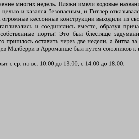
течение многих недель. Пляжи имели кодовые назва
целью и казался безопасным, и Гитлер отказывалс
 огромные кессонные конструкции выходили из св
тапливались и соединялись вместе, образуя при
собственные порты! Это был блестяще задуманн
 пришлось оставить через две недели, а битва за
цев Малберри в Арроманше был путем союзников к п
с ср. по вс. 10:00 до 13:00, с 14:00 до 18:00.