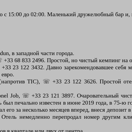
о с 15:00 до 02:00. Маленький дружелюбный бар и, к
un, в западной части города.
 ☏ +33 68 833 2496. Простой, но чистый кемпинг на 
☏ +33 23 122 3432. Давно зарекомендовавшее себя ме
 евро.
l (напротив TIC), ☏ +33 23 122 3626. Простой о
olonel Job, ☏ +33 23 121 3897. Очаровательный чи
ль был печально известен в июне 2019 года, в 75-ю 
 его за несколько месяцев вперед, внеся депозит в
 Отель немедленно перепродал номер другим клие
в в квартале или двух от центра.