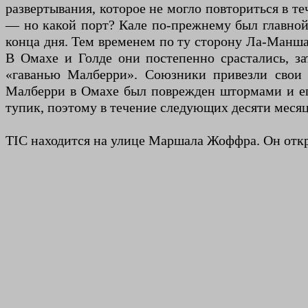
развертывания, которое не могло повториться в 
— но какой порт? Кале по-прежнему был главной 
конца дня. Тем временем по ту сторону Ла-Манша
В Омахе и Голде они постепенно срастались, за
«гаванью Малберри». Союзники привезли свои 
Малберри в Омахе был поврежден штормами и его
тупик, поэтому в течение следующих десяти меся
TIC находится на улице Маршала Жоффра. Он открыт 