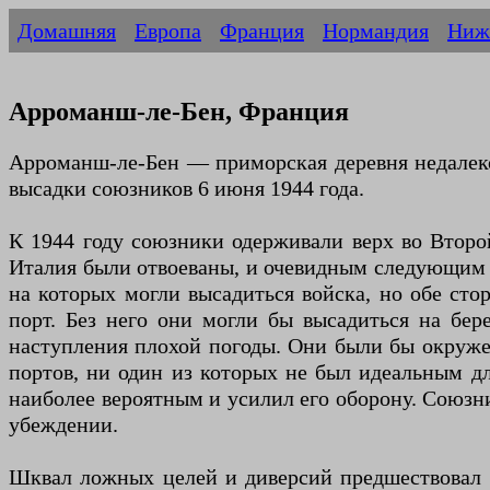
Домашняя
Европа
Франция
Нормандия
Ниж
Арроманш-ле-Бен, Франция
Арроманш-ле-Бен — приморская деревня недалеко
высадки союзников 6 июня 1944 года.
К 1944 году союзники одерживали верх во Второ
Италия были отвоеваны, и очевидным следующим 
на которых могли высадиться войска, но обе с
порт. Без него они могли бы высадиться на бе
наступления плохой погоды. Они были бы окруже
портов, ни один из которых не был идеальным д
наиболее вероятным и усилил его оборону. Союзни
убеждении.
Шквал ложных целей и диверсий предшествовал ат