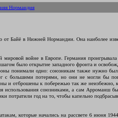
няя Нормандия
 от Байё в Нижней Нормандии. Она наиболее изв
й мировой войне в Европе. Германия проигрывал
шагом было открытие западного фронта и освобо
тороны понимали одно: союзникам также нужно б
рег с большими потерями, но они не могли бы по
ны и отброшены к побережью так же неизбежно, к
ля использования союзниками, а сам Арроманш б
ки потратили год на то, чтобы капельно подбрасы
акам, которые начались на рассвете 6 июня 1944