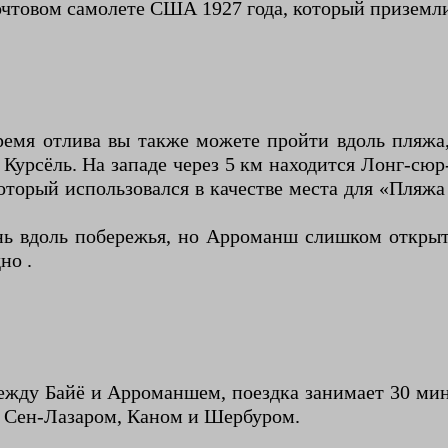
очтовом самолете США 1927 года, который приземли
ремя отлива вы также можете пройти вдоль пляжа,
 Курсёль. На западе через 5 км находится Лонг-сю
который использовался в качестве места для «Пляж
ь вдоль побережья, но Арроманш слишком открыт 
но .
между Байё и Арроманшем, поездка занимает 30 ми
м Сен-Лазаром, Каном и Шербуром.