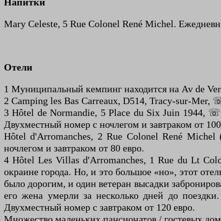
Напитки
Mary Celeste, 5 Rue Colonel René Michel. Ежедневн
Отели
1 Муниципальный кемпинг находится на Av de Verd
2 Camping les Bas Carreaux, D514, Tracy-sur-Mer,
3 Hôtel de Normandie, 5 Place du Six Juin 1944, 
Двухместный номер с ночлегом и завтраком от 100
Hôtel d'Arromanches, 2 Rue Colonel René Miche
ночлегом и завтраком от 80 евро.
4 Hôtel Les Villas d'Arromanches, 1 Rue du Lt C
окраине города. Но, и это большое «но», этот оте
было дорогим, и один ветеран высадки забронировал
его жена умерли за несколько дней до поездки.
Двухместный номер с завтраком от 120 евро.
Множество маленьких пансионатов / гостевых домо