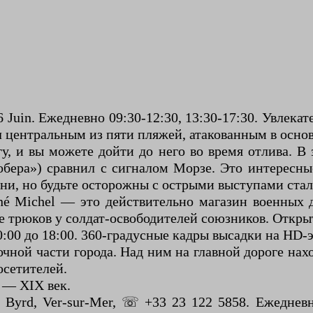
6 Juin. Ежедневно 09:30-12:30, 13:30-17:30. Увлека
 центральным из пяти пляжей, атакованным в осно
у, и вы можете дойти до него во время отлива. В
бера») сравнил с сигналом Морзе. Это интересны
зни, но будьте осторожны с острыми выступами ста
né Michel — это действительно магазин военных д
 трюков у солдат-освободителей союзников. Открыт
10:00 до 18:00. 360-градусные кадры высадки на HD-
точной части города. Над ним на главной дороге н
осетителей.
0 — XIX век.
 Byrd, Ver-sur-Mer, ☏ +33 23 122 5858. Ежедневн