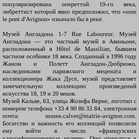
популяризирована опереттой 19-го века,
либреттист которой явно предположил, что «sous
le pont d'Avignon» означало бы в реке.
Музей Англадона 1-7 Rue Laboureur. Музей
Англадона — это частный музей в Авиньоне,
расположенный в Hôtel de Massilian, бывшем
частном особняке 18 века. Созданный в 1996 году
Жаном и Полетт Англадон-Дюбрюжо,
наследниками парижского мецената и
коллекционера Жака Дусе, музей представляет
замечательную коллекцию произведений
искусства 18, 19 и 20 веков.
Музей Кальве, 63, улица Жозефа Верне, логотип с
номером телефона +33 4 90 86 33 84, электронная
почта: musee.calvet@mairie-avignon.com.
Богатство и важность его коллекций позволили
ему войти в число «французских
классифицированных музеев». Они относятся к