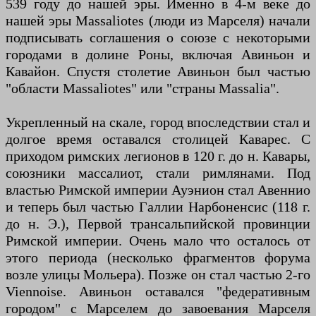
539 году до нашей эры. Именно в 4-м веке до
нашей эры Massaliotes (люди из Марселя) начали
подписывать соглашения о союзе с некоторыми
городами в долине Роны, включая Авиньон и
Кавайон. Спустя столетие Авиньон был частью
"области Massaliotes" или "страны Massalia".
Укрепленный на скале, город впоследствии стал и
долгое время оставался столицей Каварес. С
приходом римских легионов в 120 г. до н. Кавары,
союзники массалиот, стали римлянами. Под
властью Римской империи Ауэнион стал Авеннио
и теперь был частью Галлии Нарбоненсис (118 г.
до н. Э.), Первой трансальпийской провинции
Римской империи. Очень мало что осталось от
этого периода (несколько фрагментов форума
возле улицы Мольера). Позже он стал частью 2-го
Viennoise. Авиньон оставался "федеративным
городом" с Марселем до завоевания Марселя