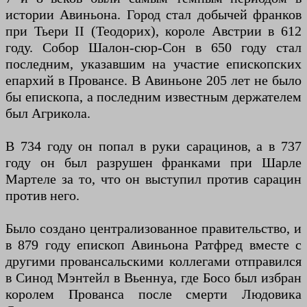
истории Авиньона. Город стал добычей франков
при Тьери II (Теодорих), короле Австрии в 612
году. Собор Шалон-сюр-Сон в 650 году стал
последним, указавшим на участие епископских
епархий в Провансе. В Авиньоне 205 лет не было
бы епископа, а последним известным держателем
был Агрикола.
В 734 году он попал в руки сарацинов, а в 737
году он был разрушен франками при Шарле
Мартеле за то, что он выступил против сарацин
против него.
Было создано централизованное правительство, и
в 879 году епископ Авиньона Ратфред вместе с
другими провансальскими коллегами отправился
в Синод Мэнтейл в Вьеннуа, где Босо был избран
королем Прованса после смерти Людовика