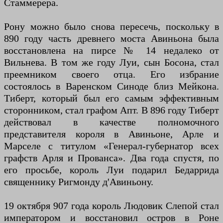
Стаммерера.
Рону можно было снова пересечь, поскольку в
890 году часть древнего моста Авиньона была
восстановлена ​​на пирсе № 14 недалеко от
Вильнева. В том же году Луи, сын Босона, стал
преемником своего отца. Его избрание
состоялось в Варенском Синоде близ Мейкона.
Тиберт, который был его самым эффективным
сторонником, стал графом Апт. В 896 году Тиберт
действовал в качестве полномочного
представителя короля в Авиньоне, Арле и
Марселе с титулом «Генерал-губернатор всех
графств Арля и Прованса». Два года спустя, по
его просьбе, король Луи подарил Бедаррида
священнику Ригмонду д'Авиньону.
19 октября 907 года король Людовик Слепой стал
императором и восстановил остров в Роне