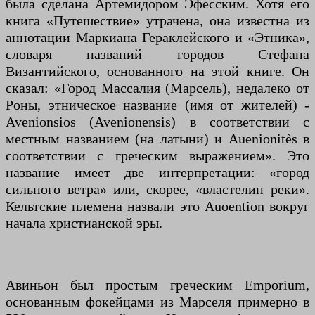
была сделана Артемидором Эфесским. Хотя его
книга «Путешествие» утрачена, она известна из
аннотации Маркиана Гераклейского и «Этника»,
словаря названий городов Стефана
Византийского, основанного на этой книге. Он
сказал: «Город Массалия (Марсель), недалеко от
Роны, этническое название (имя от жителей) -
Avenionsios (Avenionensis) в соответствии с
местным названием (на латыни) и Auenionitès в
соответствии с греческим выражением». Это
название имеет две интерпретации: «город
сильного ветра» или, скорее, «властелин реки».
Кельтские племена назвали это Auoention вокруг
начала христианской эры.
Авиньон был простым греческим Emporium,
основанным фокейцами из Марселя примерно в