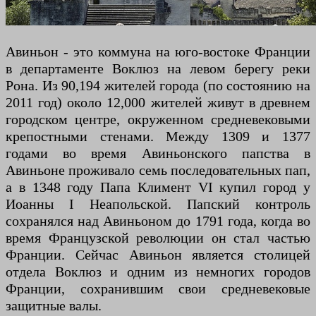
Авиньон - это коммуна на юго-востоке Франции
в департаменте Воклюз на левом берегу реки
Рона. Из 90,194 жителей города (по состоянию на
2011 год) около 12,000 жителей живут в древнем
городском центре, окруженном средневековыми
крепостными стенами. Между 1309 и 1377
годами во время Авиньонского папства в
Авиньоне проживало семь последовательных пап,
а в 1348 году Папа Климент VI купил город у
Иоанны I Неапольской. Папский контроль
сохранялся над Авиньоном до 1791 года, когда во
время Французской революции он стал частью
Франции. Сейчас Авиньон является столицей
отдела Воклюз и одним из немногих городов
Франции, сохранившим свои средневековые
защитные валы.