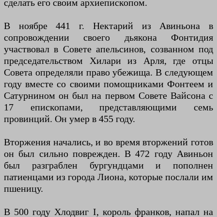
сделать его своим архиепископом.
В ноябре 441 г. Нектарий из Авиньона в
сопровождении своего дьякона Фонтидия
участвовал в Совете апельсинов, созванном под
председательством Хилари из Арля, где отцы
Совета определяли право убежища. В следующем
году вместе со своими помощниками Фонтеем и
Сатурнином он был на первом Совете Вайсона с
17 епископами, представляющими семь
провинций. Он умер в 455 году.
Вторжения начались, и во время вторжений готов
он был сильно поврежден. В 472 году Авиньон
был разграблен бургундцами и пополнен
патиенцами из города Лиона, которые послали им
пшеницу.
В 500 году Хлодвиг I, король франков, напал на