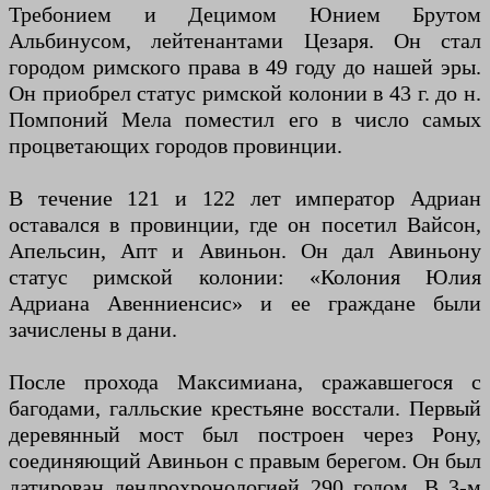
Требонием и Децимом Юнием Брутом
Альбинусом, лейтенантами Цезаря. Он стал
городом римского права в 49 году до нашей эры.
Он приобрел статус римской колонии в 43 г. до н.
Помпоний Мела поместил его в число самых
процветающих городов провинции.
В течение 121 и 122 лет император Адриан
оставался в провинции, где он посетил Вайсон,
Апельсин, Апт и Авиньон. Он дал Авиньону
статус римской колонии: «Колония Юлия
Адриана Авенниенсис» и ее граждане были
зачислены в дани.
После прохода Максимиана, сражавшегося с
багодами, галльские крестьяне восстали. Первый
деревянный мост был построен через Рону,
соединяющий Авиньон с правым берегом. Он был
датирован дендрохронологией 290 годом. В 3-м