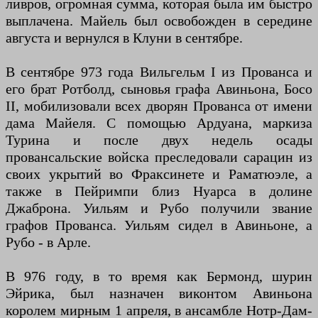
ливров, огромная сумма, которая была им быстро
выплачена. Майель был освобожден в середине
августа и вернулся в Клуни в сентябре.
В сентябре 973 года Вильгельм I из Прованса и
его брат Ротболд, сыновья графа Авиньона, Босо
II, мобилизовали всех дворян Прованса от имени
дама Майеля. С помощью Ардуана, маркиза
Турина и после двух недель осады
провансальские войска преследовали сарацин из
своих укрытий во Фраксинете и Раматюэле, а
также в Пейримпи близ Нуарса в долине
Джаброна. Уильям и Рубо получили звание
графов Прованса. Уильям сидел в Авиньоне, а
Рубо - в Арле.
В 976 году, в то время как Бермонд, шурин
Эйрика, был назначен виконтом Авиньона
королем мирным 1 апреля, в ансамбле Нотр-Дам-