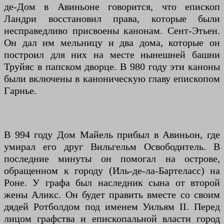
де-Дом в Авиньоне говорится, что епископ
Ландри восстановил права, которые были
несправедливо присвоены канонам. Сент-Этьен.
Он дал им мельницу и два дома, которые он
построил для них на месте нынешней башни
Труйяс в папском дворце. В 980 году эти каноны
были включены в каноническую главу епископом
Гарнье.
В 994 году Дом Майель прибыл в Авиньон, где
умирал его друг Вильгельм Освободитель. В
последние минуты он помогал на острове,
обращенном к городу (Иль-де-ла-Бартеласс) на
Роне. У графа был наследник сына от второй
жены Аликс. Он будет править вместе со своим
дядей Ротболдом под именем Уильям II. Перед
лицом графства и епископальной власти город