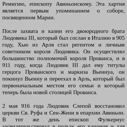
Ремигию, епископу Авиньонскому. Эта хартия
является первым упоминанием о соборе,
посвященном Марии.
После захвата и казни его двоюродного брата
Людовика III, который был сослан в Италию в 905
году, Хью из Арля стал регентом и личным
советником короля Людовика. Он осуществлял
большинство полномочий короля Прованса, и в
911 году, когда Людовик III дал ему титулы
герцога Прованского и маркиза Вьеннуа, он
покинул Вьенну и переехал в Арль, который был
первоначальным местом его семьи и который
теперь была новой столицей Прованса.
2 мая 916 года Людовик Слепой восстановил
церкви Св. Руфа и Сен-Жени в епархии Авиньон.
В тот же день епископ Фулкериус
засвидетельствовал в пользу его канонов и для