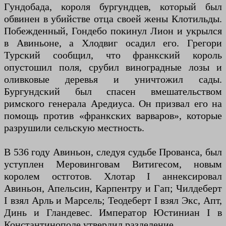
Гундобада, короля бургундцев, который был
обвинен в убийстве отца своей жены Клотильды.
Побежденный, Гондебо покинул Лион и укрылся
в Авиньоне, а Хлодвиг осадил его. Грегори
Турский сообщил, что франкский король
опустошил поля, срубил виноградные лозы и
оливковые деревья и уничтожил сады.
Бургундский был спасен вмешательством
римского генерала Аредиуса. Он призвал его на
помощь против «франкских варваров», которые
разрушили сельскую местность.
В 536 году Авиньон, следуя судьбе Прованса, был
уступлен Меровинговам Витигесом, новым
королем остготов. Хлотар I аннексировал
Авиньон, Апельсин, Карпентру и Гап; Чилдеберт
I взял Арль и Марсель; Теодеберт I взял Экс, Апт,
Динь и Гландевес. Император Юстиниан I в
Константинополе утвердил разделение.