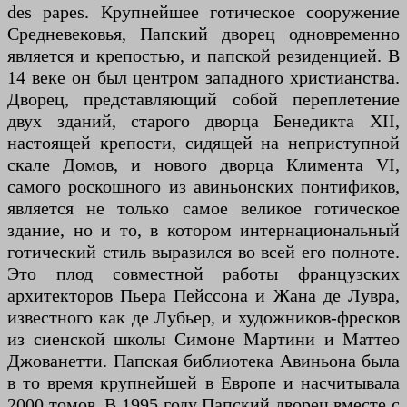
des papes. Крупнейшее готическое сооружение
Средневековья, Папский дворец одновременно
является и крепостью, и папской резиденцией. В
14 веке он был центром западного христианства.
Дворец, представляющий собой переплетение
двух зданий, старого дворца Бенедикта XII,
настоящей крепости, сидящей на неприступной
скале Домов, и нового дворца Климента VI,
самого роскошного из авиньонских понтификов,
является не только самое великое готическое
здание, но и то, в котором интернациональный
готический стиль выразился во всей его полноте.
Это плод совместной работы французских
архитекторов Пьера Пейссона и Жана де Лувра,
известного как де Лубьер, и художников-фресков
из сиенской школы Симоне Мартини и Маттео
Джованетти. Папская библиотека Авиньона была
в то время крупнейшей в Европе и насчитывала
2000 томов. В 1995 году Папский дворец вместе с