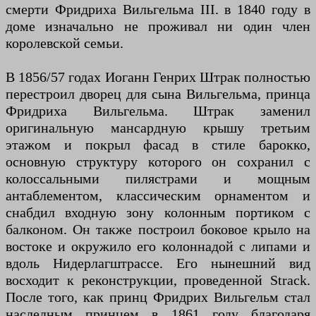
смерти Фридриха Вильгельма III. в 1840 году в
доме изначально не проживал ни один член
королевской семьи.
В 1856/57 годах Иоганн Генрих Штрак полностью
перестроил дворец для сына Вильгельма, принца
Фридриха Вильгельма. Штрак заменил
оригинальную мансардную крышу третьим
этажом и покрыл фасад в стиле барокко,
основную структуру которого он сохранил с
колоссальными пилястрами и мощным
антаблементом, классическим орнаментом и
снабдил входную зону колонным портиком с
балконом. Он также построил боковое крыло на
востоке и окружило его колоннадой с липами и
вдоль Нидерлагштрассе. Его нынешний вид
восходит к реконструкции, проведенной Strack.
После того, как принц Фридрих Вильгельм стал
наследным принцем в 1861 году благодаря