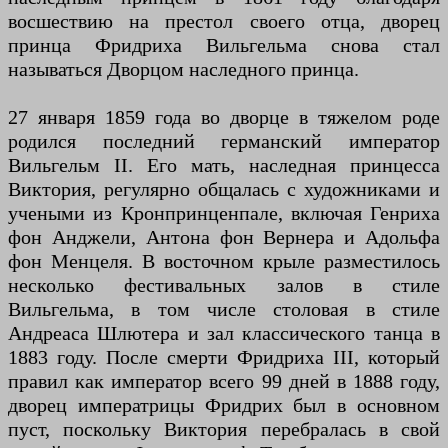
восшествию на престол своего отца, дворец
принца Фридриха Вильгельма снова стал
называться Дворцом наследного принца.
27 января 1859 года во дворце в тяжелом роде
родился последний германский император
Вильгельм II. Его мать, наследная принцесса
Виктория, регулярно общалась с художниками и
учеными из Кронпринценпале, включая Генриха
фон Анджели, Антона фон Вернера и Адольфа
фон Менцеля. В восточном крыле разместилось
несколько фестивальных залов в стиле
Вильгельма, в том числе столовая в стиле
Андреаса Шлютера и зал классического танца в
1883 году. После смерти Фридриха III, который
правил как император всего 99 дней в 1888 году,
дворец императрицы Фридрих был в основном
пуст, поскольку Виктория перебралась в свой