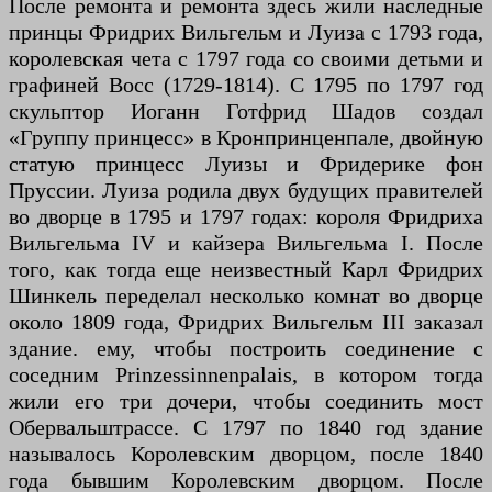
После ремонта и ремонта здесь жили наследные
принцы Фридрих Вильгельм и Луиза с 1793 года,
королевская чета с 1797 года со своими детьми и
графиней Восс (1729-1814). С 1795 по 1797 год
скульптор Иоганн Готфрид Шадов создал
«Группу принцесс» в Кронпринценпале, двойную
статую принцесс Луизы и Фридерике фон
Пруссии. Луиза родила двух будущих правителей
во дворце в 1795 и 1797 годах: короля Фридриха
Вильгельма IV и кайзера Вильгельма I. После
того, как тогда еще неизвестный Карл Фридрих
Шинкель переделал несколько комнат во дворце
около 1809 года, Фридрих Вильгельм III заказал
здание. ему, чтобы построить соединение с
соседним Prinzessinnenpalais, в котором тогда
жили его три дочери, чтобы соединить мост
Обервальштрассе. С 1797 по 1840 год здание
называлось Королевским дворцом, после 1840
года бывшим Королевским дворцом. После