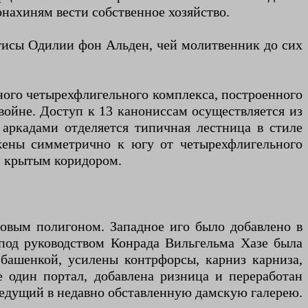
нахиням вести собственное хозяйство.
атисы Одилии фон Альден, чей молитвенник до сих
ого четырехфлигельного комплекса, построенного
 войне. Доступ к 13 канониссам осуществляется из
 аркадами отделяется типичная лестница в стиле
жены симметрично к югу от четырехфлигельного
м крытым коридором.
ровым полигоном. Западное иго было добавлено в
 под руководством Конрада Вильгельма Хазе была
 башенкой, усилены контрфорсы, карниз карниза,
один портал, добавлена ​​ризница и переработан
, ведущий в недавно обставленную дамскую галерею.