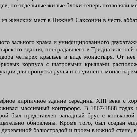
ев, но отдельные жилые блоки теперь позволяли мо
 из женских мест в Нижней Саксонии в честь абб
ого зального храма и унифицированного двухэтажн
тырского здания, пострадавшего в Тридцатилетней
двора четырех крыльев в виде монастыря. От нее
хверковых корпуса с шатровыми крышами располо
рукции для пропуска ручья и соединен с монастыре
ефное кирпичное здание середины XIII века с хо
ерживал массивный контрфорс. В 1867/1868 годах
орой был представлен западный брус с коньковой
ательно обновлены. Кроме того, был создан еще 
я с деревянной балюстрадой и проем в южной стене