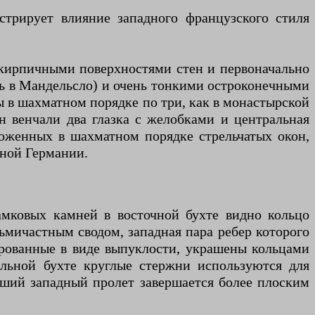
стрирует влияние западного французского стиля
 кирпичными поверхностями стен и первоначально
 в Мандельсло) и очень тонкими остроконечными
 в шахматном порядке по три, как в монастырской
н венчали два глазка с желобками и центральная
ложенных в шахматном порядке стрельчатых окон,
рной Германии.
амковых камней в восточной бухте видно кольцо
сьмичастным сводом, западная пара ребер которого
ированные в виде выпуклости, украшены кольцами
льной бухте круглые стержни используются для
дший западный пролет завершается более плоским