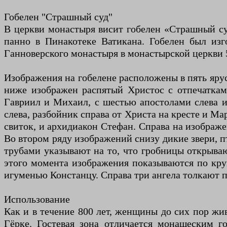
Гобелен "Страшный суд"
В церкви монастыря висит гобелен «Страшный су
панно в Пинакотеке Ватикана. Гобелен был изг
Ганноверского монастыря в монастырской церкви 5 
Изображения на гобелене расположены в пять ярус
ниже изображен распятый Христос с отпечаткам
Гавриил и Михаил, с шестью апостолами слева и
слева, разбойник справа от Христа на кресте и М
свиток, и архидиакон Стефан. Справа на изображе
Во втором ряду изображений снизу дикие звери, п
трубами указывают на то, что гробницы открываю
этого момента изображения показываются по кру
игуменью Констанцу. Справа три ангела толкают п
Использование
Как и в течение 800 лет, женщины до сих пор жи
Гёрке. Гостевая зона отличается монашеским г