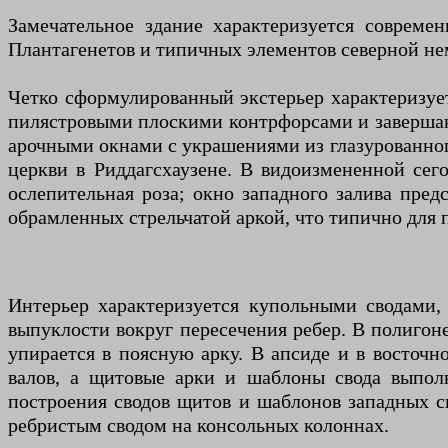
Замечательное здание характеризуется совреме
Плантагенетов и типичных элементов северной не
Четко сформулированный экстерьер характеризуе
пилястровыми плоскими контрфорсами и заверша
арочными окнами с украшениями из глазурованног
церкви в Риддагсхаузене. В видоизмененной сег
ослепительная роза; окно западного залива пре
обрамленных стрельчатой ​​аркой, что типично дл
Интерьер характеризуется купольными сводами,
выпуклости вокруг пересечения ребер. В полигоне
упирается в поясную арку. В апсиде и в восточ
валов, а щитовые арки и шаблоны свода выпол
построения сводов щитов и шаблонов западных с
ребристым сводом на консольных колоннах.