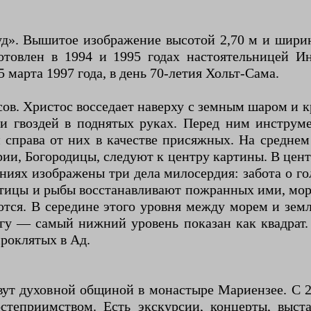
д». Вышитое изображение высотой 2,70 м и ширино
отовлен в 1994 и 1995 годах настоятельницей Ин
марта 1997 года, в день 70-летия Хольт-Сама.
ов. Христос восседает наверху с земным шаром и к
и гвоздей в поднятых руках. Перед ним инструме
 справа от них в качестве присяжных. На среднем
арии, Богородицы, следуют к центру картины. В це
ниях изображены три дела милосердия: забота о г
тицы и рыбы восстанавливают пожранных ими, море
тся. В середине этого уровня между морем и зем
гу — самый нижний уровень показан как квадрат.
роклятых в Ад.
вут духовной общиной в монастыре Мариензее. С 
остеприимством. Есть экскурсии, концерты, выс