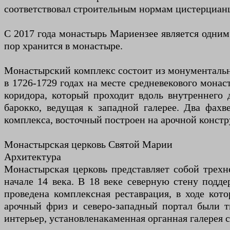
соответствовал строительным нормам цистерцианц
С 2017 года монастырь Мариензее является одним
пор хранится в монастыре.
Монастырский комплекс состоит из монументальн
в 1726-1729 годах на месте средневекового монас
коридора, который проходит вдоль внутреннего 
барокко, ведущая к западной галерее. Два фа
комплекса, восточный построен на арочной конст
Монастырская церковь Святой Марии
Архитектура
Монастырская церковь представляет собой трехн
начале 14 века. В 18 веке северную стену подд
проведена комплексная реставрация, в ходе кот
арочный фриз и северо-западный портал были тщ
интерьер, установлена ​​каменная органная галере