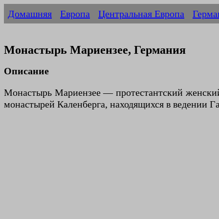
Домашняя
Европа
Центральная Европа
Герма
Монастырь Мариензее, Германия
Описание
Монастырь Мариензее — протестантский женский 
монастырей Каленберга, находящихся в ведении Г