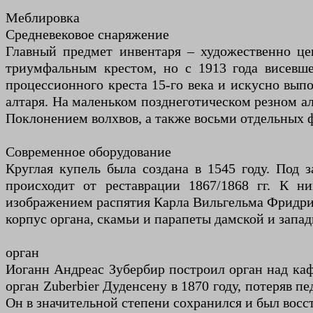
Меблировка
Средневековое снаряжение
Главный предмет инвентаря – художественно цен
триумфальным крестом, но с 1913 года висевше
процессионного креста 15-го века и искусно выпо
алтаря. На маленьком позднеготическом резном ал
Поклонением волхвов, а также восьми отдельных ф
Современное оборудование
Круглая купель была создана в 1545 году. Под 
происходит от реставрации 1867/1868 гг. К н
изображением распятия Карла Вильгельма Фридриха
корпус органа, скамьи и парапеты дамской и запад
орган
Иоганн Андреас Зубербир построил орган над каф
орган Zuberbier Дуденсену в 1870 году, потеряв п
Он в значительной степени сохранился и был восст