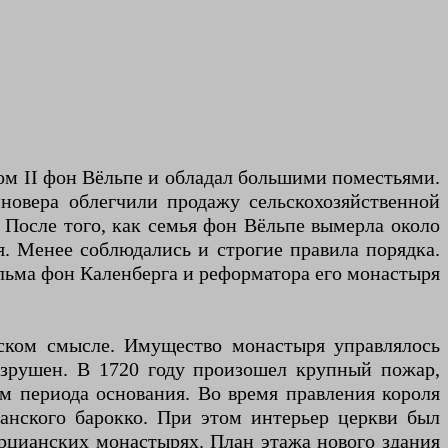
ом II фон Вёльпе и обладал большими поместьями.
новера облегчили продажу сельскохозяйственной
 После того, как семья фон Вёльпе вымерла около
. Менее соблюдались и строгие правила порядка.
льма фон Каленберга и реформатора его монастыря
ьском смысле. Имущество монастыря управлялось
азрушен. В 1720 году произошел крупный пожар,
м периода основания. Во время правления короля
манского барокко. При этом интерьер церкви был
терцианских монастырях. План этажа нового здания