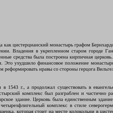
а как цистерцианский монастырь графом Бернхард
ии. Владения в укрепленном старом городе Ган
ные средства была построена кирпичная церковь.
ми. Это ухудшило финансовое положение монастыря
 реформировать нравы со стороны герцога Вильге
в 1543 г., а продолжал существовать в евангел
стырский комплекс был разграблен и частично р
ское здание. Церковь была единственным здание
 четырехфлигельный комплекс в стиле северогер
ашенка, которая стоит на месте колокольни в цис