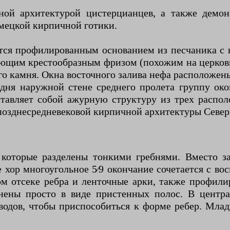
нной архитектурой цистерцианцев, а также демон
мецкой кирпичной готики.
тся профилированным основанием из песчаника с
ющим крестообразным фризом (похожим на церковь
о камня. Окна восточного залива нефа расположены
одня наружной стене среднего пролета группу око
дставляет собой ажурную структуру из трех распо
я позднесредневековой кирпичной архитектуры Севе
 которые разделены тонкими гребнями. Вместо з
 хор многоугольное 5⁄9 окончание сочетается с во
ном отсеке ребра и ленточные арки, также профил
нены просто в виде пристенных полос. В центра
водов, чтобы приспособиться к форме ребер. Мла