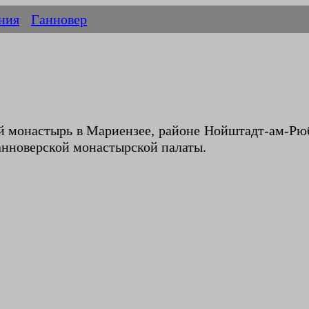
ния
Ганновер
монастырь в Мариензее, районе Нойштадт-ам-Рюбен
анноверской монастырской палаты.