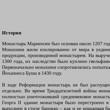
История
Монастырь Мариензее был основан около 1207 год
Монахини жили изолированно от мира в уединен
продукции, производимой монастырем. На выручен
1300 года, их наследство было куплено гвельфа
Первоначально монахини сопротивлялись попыткам
Йоханнеса Буша в 1430 году.
В ходе Реформации монастырь не был распущен 
отдельно. Во время Тридцатилетней войны мона
полностью уничтоживший средневековое монастыр
Георга II здание монастыря было перестроено в
выполнен в стиле барокко – как и ее коньковая б