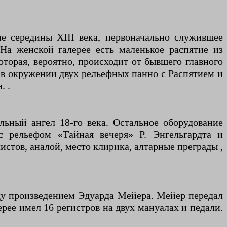
ие середины XIII века, первоначально служившее
На женской галерее есть маленькое распятие из
оторая, вероятно, происходит от бывшего главного
ы в окружении двух рельефных панно с Распятием и
. .
льный ангел 18-го века. Остальное оборудование
с рельефом «Тайная вечеря» Р. Энгельгардта и
стов, аналой, место клирика, алтарные преграды ,
оду произведением Эдуарда Мейера. Мейер передал
ерее имел 16 регистров на двух мануалах и педали.