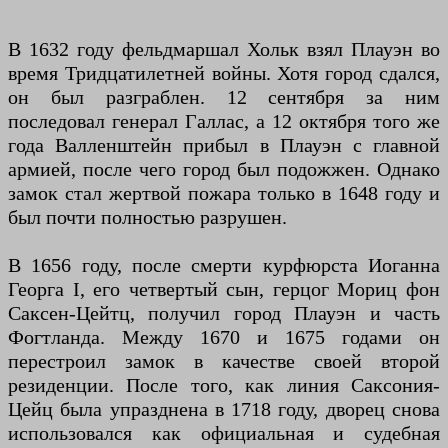
В 1632 году фельдмаршал Хольк взял Плауэн во
время Тридцатилетней войны. Хотя город сдался,
он был разграблен. 12 сентября за ним
последовал генерал Галлас, а 12 октября того же
года Валленштейн прибыл в Плауэн с главной
армией, после чего город был подожжен. Однако
замок стал жертвой пожара только в 1648 году и
был почти полностью разрушен.
В 1656 году, после смерти курфюрста Иоганна
Георга I, его четвертый сын, герцог Мориц фон
Саксен-Цейтц, получил город Плауэн и часть
Фогтланда. Между 1670 и 1675 годами он
перестроил замок в качестве своей второй
резиденции. После того, как линия Саксония-
Цейц была упразднена в 1718 году, дворец снова
использовался как официальная и судебная