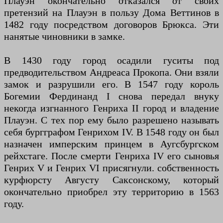
Плауэн окончательно отказался от своих
претензий на Плауэн в пользу Дома Веттинов в
1482 году посредством договоров Брюкса. Эти
нанятые чиновники в замке.
В 1430 году город осадили гуситы под
предводительством Андреаса Прокопа. Они взяли
замок и разрушили его. В 1547 году король
Богемии Фердинанд I снова передал внуку
некогда изгнанного Генриха II город и владение
Плауэн. С тех пор ему было разрешено называть
себя бургграфом Генрихом IV. В 1548 году он был
назначен имперским принцем в Аугсбургском
рейхстаге. После смерти Генриха IV его сыновья
Генрих V и Генрих VI присягнули. собственность
курфюрсту Августу Саксонскому, который
окончательно приобрел эту территорию в 1563
году.