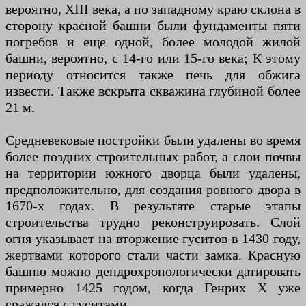
вероятно, XIII века, а по западному краю склона в
сторону красной башни были фундаменты пяти
погребов и еще одной, более молодой жилой
башни, вероятно, с 14-го или 15-го века; К этому
периоду относится также печь для обжига
извести. Также вскрыта скважина глубиной более
21 м.
Средневековые постройки были удалены во время
более поздних строительных работ, а слои почвы
на территории южного дворца были удалены,
предположительно, для создания ровного двора в
1670-х годах. В результате старые этапы
строительства трудно реконструировать. Слой
огня указывает на вторжение гуситов в 1430 году,
жертвами которого стали части замка. Красную
башню можно дендрохронологически датировать
примерно 1425 годом, когда Генрих X уже
сражался с гуситами.