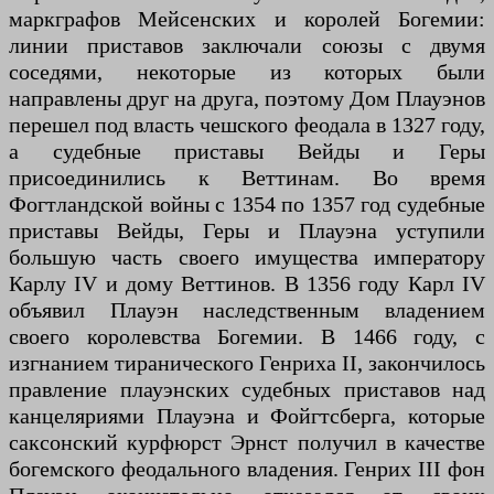
маркграфов Мейсенских и королей Богемии:
линии приставов заключали союзы с двумя
соседями, некоторые из которых были
направлены друг на друга, поэтому Дом Плауэнов
перешел под власть чешского феодала в 1327 году,
а судебные приставы Вейды и Геры
присоединились к Веттинам. Во время
Фогтландской войны с 1354 по 1357 год судебные
приставы Вейды, Геры и Плауэна уступили
большую часть своего имущества императору
Карлу IV и дому Веттинов. В 1356 году Карл IV
объявил Плауэн наследственным владением
своего королевства Богемии. В 1466 году, с
изгнанием тиранического Генриха II, закончилось
правление плауэнских судебных приставов над
канцеляриями Плауэна и Фойгтсберга, которые
саксонский курфюрст Эрнст получил в качестве
богемского феодального владения. Генрих III фон