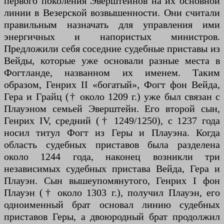
первого поколения Эверштейнов на их основной
линии в Везерской возвышенности. Они считали
правильным назначать для управления ими
энергичных и напористых министров.
Предложили себя соседние судебные приставы из
Вейды, которые уже основали разные места в
Фогтланде, названном их именем. Таким
образом, Генрих II «богатый», Фогт фон Вейда,
Гера и Грайц († около 1209 г.) уже был связан с
Плауэном семьей Эверштейн. Его второй сын,
Генрих IV, средний († 1249/1250), с 1237 года
носил титул Фогт из Геры и Плауэна. Когда
область судебных приставов была разделена
около 1244 года, наконец возникли три
независимых судебных пристава Вейда, Гера и
Плауэн. Сын вышеупомянутого, Генрих I фон
Плауэн († около 1303 г.), получил Плауэн, его
одноименный брат основал линию судебных
приставов Геры, а двоюродный брат продолжил