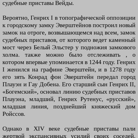
судебные приставы Вейды.
Вероятно, Генрих I в топографической оппозиции
к городскому замку Эверштейнов построил новый
замок на отроге, возвышающемся над всем, замок
судебных приставов, от которого ведет каменный
мост через Белый Эльстер у подножия замкового
холма. также можно было отслеживать , о
котором впервые упоминается в 1244 году. Генрих
I женился на графине Эверштейн, и в 1278 году
его зять Конрад фон Эверштейн передал город
Плауэн и Гау Добена. Его старший сын Генрих II,
«Богемский», основал линию судебных приставов
Плауэна, младший, Генрих Рутенус, «русский»,
младшая линия, позднейший княжеский дом
Ройссов.
Однако в XIV веке судебные приставы пали
жертвой экспансивных усилий своих соседей,