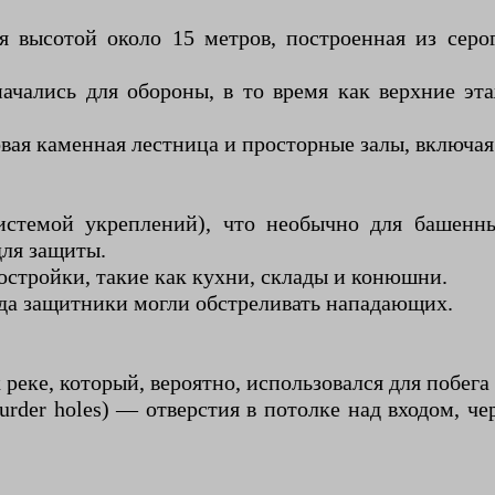
 высотой около 15 метров, построенная из серог
ачались для обороны, в то время как верхние э
вая каменная лестница и просторные залы, включая
истемой укреплений), что необычно для башенны
для защиты.
остройки, такие как кухни, склады и конюшни.
да защитники могли обстреливать нападающих.
еке, который, вероятно, использовался для побега 
rder holes) — отверстия в потолке над входом, ч