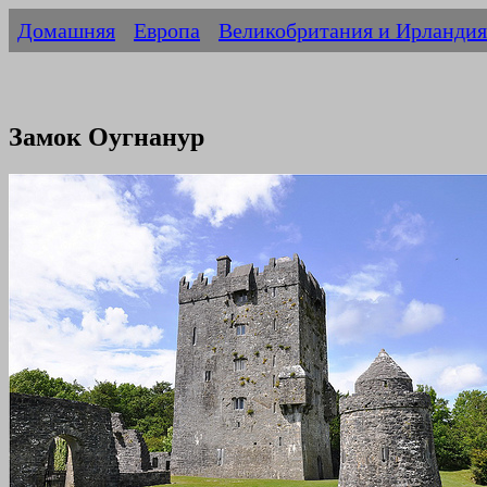
Домашняя
Европа
Великобритания и Ирландия
Замок Оугнанур