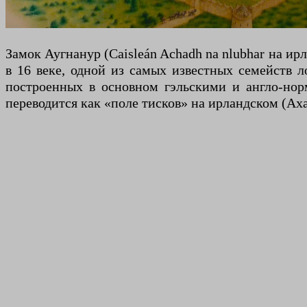
Замок Аугнанур (Caisleán Achadh na nlubhar на ир
в 16 веке, одной из самых известных семейств л
построенных в основном гэльскими и англо-нор
переводится как «поле тисков» на ирландском (Аха