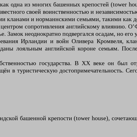
как одна из многих башенных крепостей (tower ho
звестного своей воинственностью и независимость
ими кланами и норманнскими семьями, такими как д
 центром сопротивления английскому влиянию. О’Ф
е. Замок неоднократно подвергался осадам, но его
воевания Ирландии и войн Оливера Кромвеля, кла
еданы лояльным английской короне семьям. После
бственностью государства. В XX веке он был от
ащён в туристическую достопримечательность. Сег
ндской башенной крепости (tower house), сочетаю