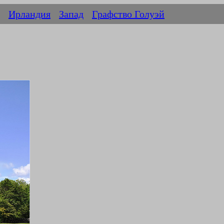
Ирландия
Запад
Графство Голуэй