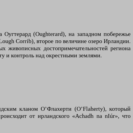
 Оугтерард (Oughterard), на западном побережье
Lough Corrib), второе по величине озеро Ирландии.
ых живописных достопримечательностей региона
ту и контроль над окрестными землями.
дским кланом О’Флахерти (O’Flaherty), который
роисходит от ирландского «Achadh na nIúr», что