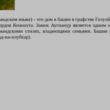
ландском языке) - это дом в башне в графстве Голу
ордов Коннахта. Замок Аугнанур является одним 
мандскими стилях, владеющими семьями. Башня 
д-на-нлубхар).