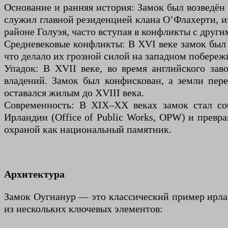
Основание и ранняя история: Замок был возведён 
служил главной резиденцией клана О’Флахерти, и
районе Голуэя, часто вступая в конфликты с друг
Средневековые конфликты: В XVI веке замок был
что делало их грозной силой на западном побережь
Упадок: В XVII веке, во время английского за
владений. Замок был конфискован, а земли пер
оставался жилым до XVIII века.
Современность: В XIX–XX веках замок стал со
Ирландии (Office of Public Works, OPW) и превр
охраной как национальный памятник.
Архитектура
Замок Оугнанур — это классический пример ирла
из нескольких ключевых элементов: