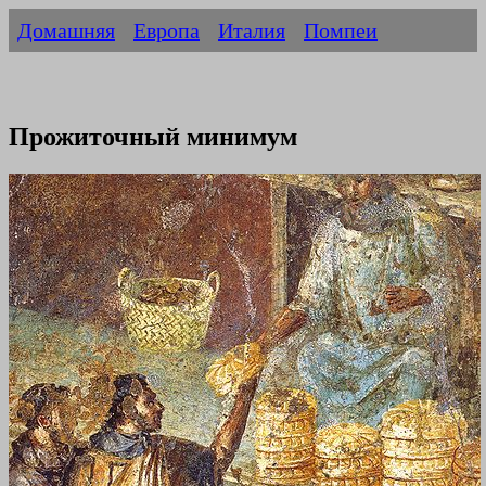
Домашняя
Европа
Италия
Помпеи
Прожиточный минимум