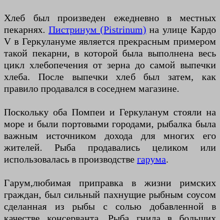
Хлеб был произведен ежедневно в местных
пекарнях.
Пистринум (Pistrinum)
на улице Кардо
V в Геркулануме является прекрасным примером
такой пекарни, в которой была выполнена весь
цикл хлебопечения от зерна до самой выпечки
хлеба. После выпечки хлеб был затем, как
правило продавался в соседнем магазине.
Поскольку оба Помпеи и Геркуланум стояли на
море и были портовыми городами, рыбалка была
важным источником дохода для многих его
жителей. Рыба продавались целиком или
использовалась в производстве
гарума
.
Гарум,любимая приправка в жизни римских
граждан, был сильный пахнущие рыбным соусом
сделанная из рыбы с солью добавленной в
качестве консерванта. Рыба гнила в больших