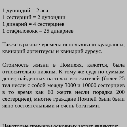
1 дупондий = 2 аса
1 сестерций = 2 дупондии
1 динарий = 4 сестерциев
1 стафилококк = 25 динариев
Также в разные времена использовали куадрансы,
квинарий аргентеусы и квинарий ауреус.
Стоимость жизни в Помпеях, кажется, была
относительно низким. К тому же судя по суммам
денег, найденных на телах его жителей (более 25
тел несли с собой между 3000 и 10000 сестерциев
в то время как 60 жертв несли порядка 200
сестерциев), многие граждане Помпей были были
явно состоятельными и очень богатыми.
Некоторые примеры основных затрат являются: