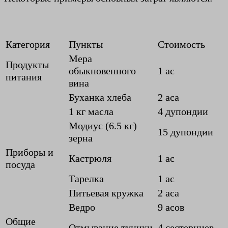
Категория
Пункты
Стоимость
Мера
Продукты
обыкновенного
1 ас
питания
вина
Буханка хлеба
2 аса
1 кг масла
4 дупондии
Модиус (6.5 кг)
15 дупондии
зерна
Приборы и
Кастрюля
1 ас
посуда
Тарелка
1 ас
Питьевая кружка
2 аса
Ведро
9 асов
Общие
Отмывание туники
4 сестерциев