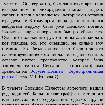
туалетов. Он, вероятно, был застигнут врасплох
извержением и лихорадочно пытался надеть
сапоги и плащ с капюшоном, который он оставил
в раздевалке. К тому времени, когда он попытался
выбраться наружу было уже слишком поздно.
Ядовитые пары извержения быстро убили его.
Судя по положению рук он попытался закрыть
рот плащом, но, это очевидно, не сильно ему
помогло. Его бездыханное тело было покрыто
слоями вулканического пепла. Тело давно сгнило,
оставив пустое пространство, которая была
заполнена гипсом. Сегодня его гипсовая форма
хранится на
Ф
оруме
Помпеи
,
Зернохранилища
рынка
(Регио VII, Инсула 7).
В туалете Большой Палестры археологи нашли
ряд надписей. Большинство граффити матерного
или сексуального содержания, однако, другие
надписи куда более содержательные. Так некий