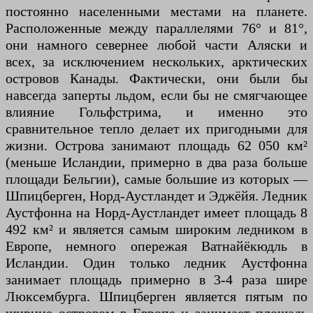
постоянно населенными местами на планете.
Расположенные между параллелями 76° и 81°,
они намного севернее любой части Аляски и
всех, за исключением нескольких, арктических
островов Канады. Фактически, они были бы
навсегда заперты льдом, если бы не смягчающее
влияние Гольфстрима, и именно это
сравнительное тепло делает их пригодными для
жизни. Острова занимают площадь 62 050 км²
(меньше Исландии, примерно в два раза больше
площади Бельгии), самые большие из которых —
Шпицберген, Норд-Аустландет и Эджёйя. Ледник
Аустфонна на Норд-Аустландет имеет площадь 8
492 км² и является самым широким ледником в
Европе, немного опережая Ватнайёкюдль в
Исландии. Один только ледник Аустфонна
занимает площадь примерно в 3-4 раза шире
Люксембурга. Шпицберген является пятым по