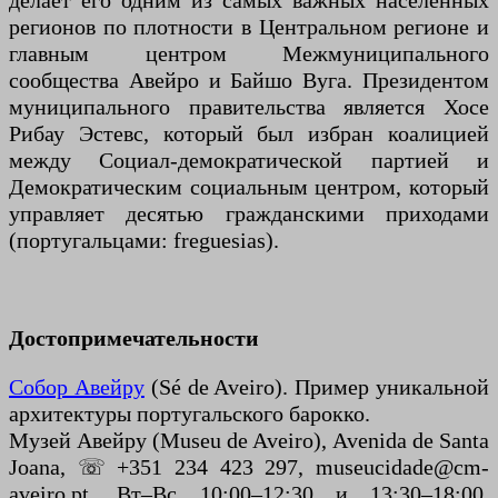
делает его одним из самых важных населенных
регионов по плотности в Центральном регионе и
главным центром Межмуниципального
сообщества Авейро и Байшо Вуга. Президентом
муниципального правительства является Хосе
Рибау Эстевс, который был избран коалицией
между Социал-демократической партией и
Демократическим социальным центром, который
управляет десятью гражданскими приходами
(португальцами: freguesias).
Достопримечательности
Собор Авейру
(Sé de Aveiro). Пример уникальной
архитектуры португальского барокко.
Музей Авейру (Museu de Aveiro), Avenida de Santa
Joana, ☏ +351 234 423 297, museucidade@cm-
aveiro.pt. Вт–Вс 10:00–12:30 и 13:30–18:00,