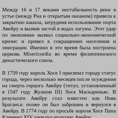
Между 16 и 17 веками нестабильность реки в
устье (между Риа и открытым океаном) привела к
закрытию канала, затруднив использование порта
Авейру и вызвав застой в водах лагуны. Этот удар
по экономике вызвал социально-экономический
кризис и привел к сокращению населения и
эмиграции. Именно в это время была построена
церковь Miserícordia во время филиппинского
династического союза.
В 1759 году король Хосе I присвоил городу статус
города, через несколько месяцев после осуждения
на смерть герцога Авейру (титул, установленный
в 1547 году Жуаном III) Хосе Маскареньяс. В
результате Авейру стал известен как Нова
Браганса: позже он был заброшен и вернулся в
Авейру. В 1774 году по просьбе короля Хосе Папа
Климент XIV учредил епархию Авейру.