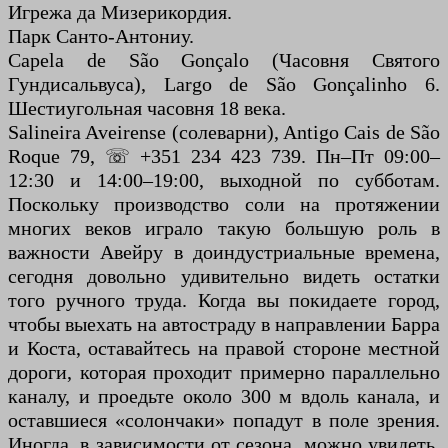
Игрежа да Мизерикордия.
Парк Санто-Антониу.
Capela de São Gonçalo (Часовня Святого
Гундисальвуса), Largo de São Gonçalinho 6.
Шестиугольная часовня 18 века.
Salineira Aveirense (солеварни), Antigo Cais de São
Roque 79, ☏ +351 234 423 739. Пн–Пт 09:00–
12:30 и 14:00–19:00, выходной по субботам.
Поскольку производство соли на протяжении
многих веков играло такую ​​большую роль в
важности Авейру в доиндустриальные времена,
сегодня довольно удивительно видеть остатки
того ручного труда. Когда вы покидаете город,
чтобы выехать на автостраду в направлении Барра
и Коста, оставайтесь на правой стороне местной
дороги, которая проходит примерно параллельно
каналу, и проедьте около 300 м вдоль канала, и
оставшиеся «солончаки» попадут в поле зрения.
Иногда, в зависимости от сезона, можно увидеть,