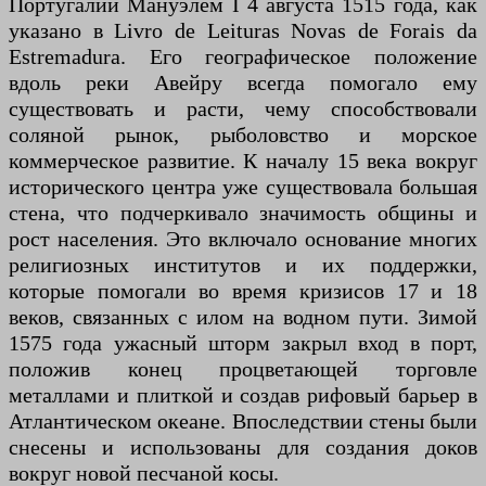
Португалии Мануэлем I 4 августа 1515 года, как
указано в Livro de Leituras Novas de Forais da
Estremadura. Его географическое положение
вдоль реки Авейру всегда помогало ему
существовать и расти, чему способствовали
соляной рынок, рыболовство и морское
коммерческое развитие. К началу 15 века вокруг
исторического центра уже существовала большая
стена, что подчеркивало значимость общины и
рост населения. Это включало основание многих
религиозных институтов и их поддержки,
которые помогали во время кризисов 17 и 18
веков, связанных с илом на водном пути. Зимой
1575 года ужасный шторм закрыл вход в порт,
положив конец процветающей торговле
металлами и плиткой и создав рифовый барьер в
Атлантическом океане. Впоследствии стены были
снесены и использованы для создания доков
вокруг новой песчаной косы.