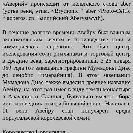
«Аверий» происходит от кельтского слова aber
(устье реки, этим. <Brythonic * aber <Proto-Celtic
* adberos, ср. Валлийский Aberystwyth).
В течение долгого времени Авейру был важным
экономическим звеном в производстве соли и
коммерческих перевозок. Это был центр
исследования соли римлянами и торговый центр
в средние века, зарегистрированный с 26 января
959 года (от завещания графини Мумадоны Диас
до сенобио Гимарайнша). В этом завещании
Мумадона Диас также выделил древнее название
Авейру, на этот раз имея в виду земли монастыря
в Алауарио и Салинас, буквально «место сбора
или заповедник птиц и большой соли». Начиная с
11 века Авейру стал популярен среди
португальской королевской семьи.
Королевство Португалия