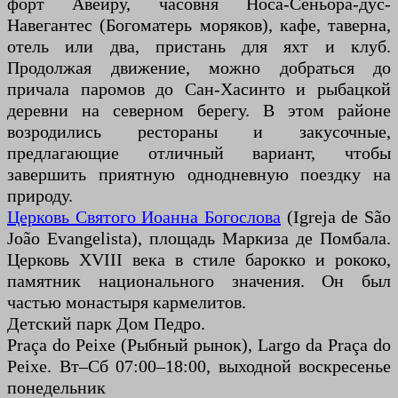
форт Авейру, часовня Носа-Сеньора-дус-
Навегантес (Богоматерь моряков), кафе, таверна,
отель или два, пристань для яхт и клуб.
Продолжая движение, можно добраться до
причала паромов до Сан-Хасинто и рыбацкой
деревни на северном берегу. В этом районе
возродились рестораны и закусочные,
предлагающие отличный вариант, чтобы
завершить приятную однодневную поездку на
природу.
Церковь Святого Иоанна Богослова
(Igreja de São
João Evangelista), площадь Маркиза де Помбала.
Церковь XVIII века в стиле барокко и рококо,
памятник национального значения. Он был
частью монастыря кармелитов.
Детский парк Дом Педро.
Praça do Peixe (Рыбный рынок), Largo da Praça do
Peixe. Вт–Сб 07:00–18:00, выходной воскресенье
понедельник