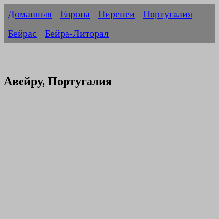
Домашняя
Европа
Пиренеи
Португалия
Бейрас
Бейра-Литорал
Авейру, Португалия