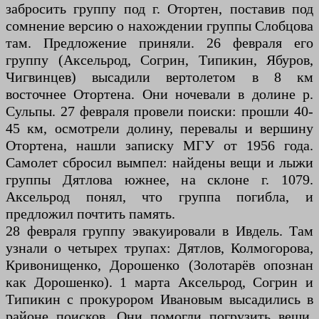
забросить группу под г. Отортен, поставив под
сомнение версию о нахождении группы Слобцова
там. Предложение приняли. 26 февраля его
группу (Аксельрод, Согрин, Типикин, Ябуров,
Чигвинцев) высадили вертолетом в 8 км
восточнее Отортена. Они ночевали в долине р.
Сульпы. 27 февраля провели поиски: прошли 40-
45 км, осмотрели долину, перевалы и вершину
Отортена, нашли записку МГУ от 1956 года.
Самолет сбросил вымпел: найдены вещи и лыжи
группы Дятлова южнее, на склоне г. 1079.
Аксельрод понял, что группа погибла, и
предложил почтить память.
28 февраля группу эвакуировали в Ивдель. Там
узнали о четырех трупах: Дятлов, Колмогорова,
Кривонищенко, Дорошенко (Золотарёв опознан
как Дорошенко). 1 марта Аксельрод, Согрин и
Типикин с прокурором Ивановым высадились в
районе поисков. Они помогли погрузить вещи,