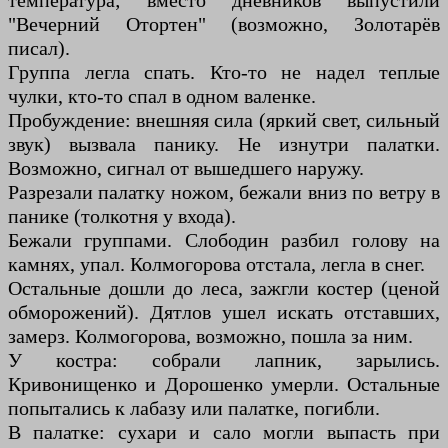
температура; вместо дневников выпустили
"Вечерний Отортен" (возможно, Золотарёв
писал).
Группа легла спать. Кто-то не надел теплые
чулки, кто-то спал в одном валенке.
Пробуждение: внешняя сила (яркий свет, сильный
звук) вызвала панику. Не изнутри палатки.
Возможно, сигнал от вышедшего наружу.
Разрезали палатку ножом, бежали вниз по ветру в
панике (толкотня у входа).
Бежали группами. Слободин разбил голову на
камнях, упал. Колмогорова отстала, легла в снег.
Остальные дошли до леса, зажгли костер (ценой
обморожений). Дятлов ушел искать отставших,
замерз. Колмогорова, возможно, пошла за ним.
У костра: собрали лапник, зарылись.
Кривонищенко и Дорошенко умерли. Остальные
попытались к лабазу или палатке, погибли.
В палатке: сухари и сало могли выпасть при