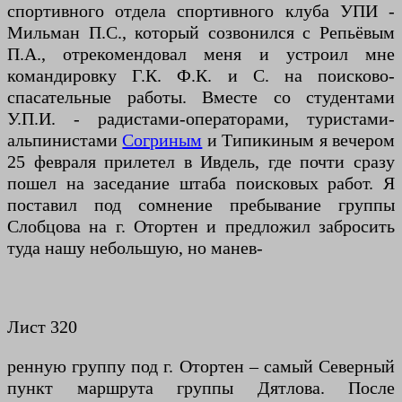
спортивного отдела спортивного клуба УПИ -
Мильман П.С., который созвонился с Репьёвым
П.А., отрекомендовал меня и устроил мне
командировку Г.К. Ф.К. и С. на поисково-
спасательные работы. Вместе со студентами
У.П.И. - радистами-операторами, туристами-
альпинистами
Согриным
и Типикиным я вечером
25 февраля прилетел в Ивдель, где почти сразу
пошел на заседание штаба поисковых работ. Я
поставил под сомнение пребывание группы
Слобцова на г. Отортен и предложил забросить
туда нашу небольшую, но манев-
Лист 320
ренную группу под г. Отортен – самый Северный
пункт маршрута группы Дятлова. После