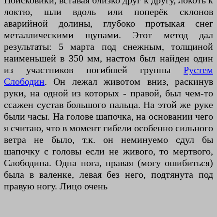
Поисковики, вставая близко друг к другу, локоть к
локтю, шли вдоль или поперёк склонов
аварийной долины, глубоко протыкая снег
металлическими щупами. Этот метод дал
результаты: 5 марта под снежным, толщиной
наименьшей в 350 мм, настом был найден один
из участников погибшей группы
Рустем
Слободин
. Он лежал животом вниз, раскинув
руки, на одной из которых - правой, был чем-то
ссажен сустав большого пальца. На этой же руке
были часы. На голове шапочка, на основании чего
я считаю, что в момент гибели особенно сильного
ветра не было, т.к. он неминуемо сдул бы
шапочку с головы если не живого, то мертвого,
Слободина. Одна нога, правая (могу ошибиться)
была в валенке, левая без него, подтянута под
правую ногу. Лицо очень