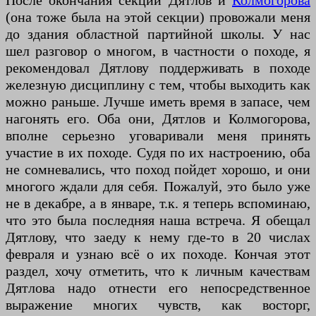
После окончания секции Дятлов и
Колмогорова
(она тоже была на этой секции) провожали меня
до здания областной партийной школы. У нас
шел разговор о многом, в частности о походе, я
рекомендовал Дятлову поддерживать в походе
железную дисциплину с тем, чтобы выходить как
можно раньше. Лучше иметь время в запасе, чем
нагонять его. Оба они, Дятлов и Колмогорова,
вполне серьезно уговаривали меня принять
участие в их походе. Судя по их настроению, оба
не сомневались, что поход пойдет хорошо, и они
многого ждали для себя. Пожалуй, это было уже
не в декабре, а в январе, т.к. я теперь вспоминаю,
что это была последняя наша встреча. Я обещал
Дятлову, что заеду к нему где-то в 20 числах
февраля и узнаю всё о их походе. Кончая этот
раздел, хочу отметить, что к личным качествам
Дятлова надо отнести его непосредственное
выражение многих чувств, как восторг,