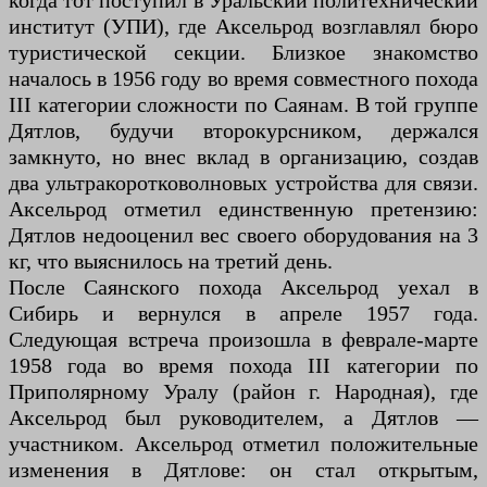
когда тот поступил в Уральский политехнический
институт (УПИ), где Аксельрод возглавлял бюро
туристической секции. Близкое знакомство
началось в 1956 году во время совместного похода
III категории сложности по Саянам. В той группе
Дятлов, будучи второкурсником, держался
замкнуто, но внес вклад в организацию, создав
два ультракоротковолновых устройства для связи.
Аксельрод отметил единственную претензию:
Дятлов недооценил вес своего оборудования на 3
кг, что выяснилось на третий день.
После Саянского похода Аксельрод уехал в
Сибирь и вернулся в апреле 1957 года.
Следующая встреча произошла в феврале-марте
1958 года во время похода III категории по
Приполярному Уралу (район г. Народная), где
Аксельрод был руководителем, а Дятлов —
участником. Аксельрод отметил положительные
изменения в Дятлове: он стал открытым,