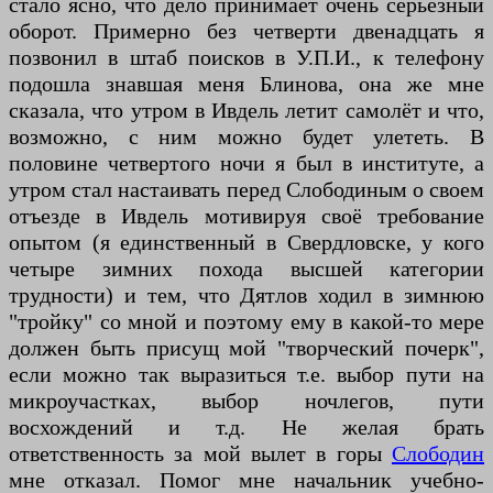
стало ясно, что дело принимает очень серьезный
оборот. Примерно без четверти двенадцать я
позвонил в штаб поисков в У.П.И., к телефону
подошла знавшая меня Блинова, она же мне
сказала, что утром в Ивдель летит самолёт и что,
возможно, с ним можно будет улететь. В
половине четвертого ночи я был в институте, а
утром стал настаивать перед Слободиным о своем
отъезде в Ивдель мотивируя своё требование
опытом (я единственный в Свердловске, у кого
четыре зимних похода высшей категории
трудности) и тем, что Дятлов ходил в зимнюю
"тройку" со мной и поэтому ему в какой-то мере
должен быть присущ мой "творческий почерк",
если можно так выразиться т.е. выбор пути на
микроучастках, выбор ночлегов, пути
восхождений и т.д. Не желая брать
ответственность за мой вылет в горы
Слободин
мне отказал. Помог мне начальник учебно-