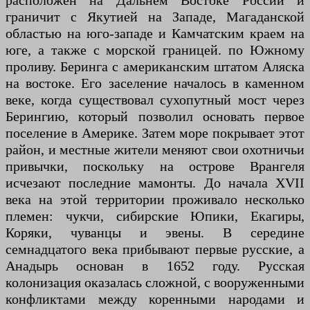
расположен на Дальнем Востоке России и
граничит с Якутией на Западе, Магаданской
областью на юго-западе и Камчатским краем на
юге, а также с морской границей. по Южному
проливу. Беринга с американским штатом Аляска
на востоке. Его заселение началось в каменном
веке, когда существовал сухопутный мост через
Берингию, который позволил основать первое
поселение в Америке. Затем море покрывает этот
район, и местные жители меняют свои охотничьи
привычки, поскольку на острове Врангеля
исчезают последние мамонты. До начала XVII
века на этой территории проживало несколько
племен: чукчи, сибирские Юпики, Екагиры,
Коряки, чуванцы и эвены. В середине
семнадцатого века прибывают первые русские, а
Анадырь основан в 1652 году. Русская
колонизация оказалась сложной, с вооруженными
конфликтами между коренными народами и