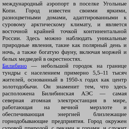
международный аэропорт в поселке Угольные
Копи. Город известен своими яркими,
разноцветными домами, адаптированными к
суровому арктическому климату, и является
восточной крайней точкой континентальной
России. Здесь можно наблюдать уникальные
природные явления, такие как полярный день и
ночь, а также богатую фауну, включая моржей и
белых медведей в окрестностях.
Билибино
— небольшой городок на границе
тундры с населением примерно 5,5–11 тысяч
жителей, основанный в 1950-х годах как центр
золотодобычи. Он знаменит тем, что здесь
расположена Билибинская АЭС — самая
северная атомная электростанция в мире,
работающая на вечной мерзлоте и
обеспечивающая энергией близлежащие
горнодобывающие предприятия. Город окружен
суровой природой, с реками и горами, и служит