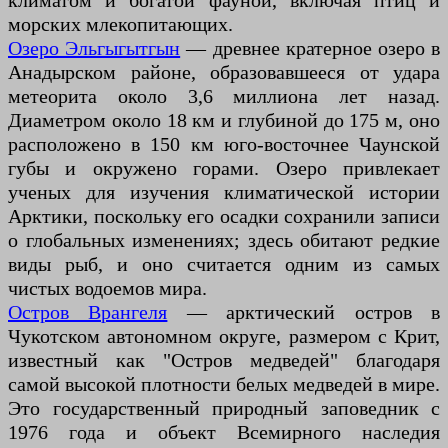
климатом и богатой фауной, включая птиц и
морских млекопитающих.
Озеро Эльгыгытгын
— древнее кратерное озеро в
Анадырском районе, образовавшееся от удара
метеорита около 3,6 миллиона лет назад.
Диаметром около 18 км и глубиной до 175 м, оно
расположено в 150 км юго-восточнее Чаунской
губы и окружено горами. Озеро привлекает
ученых для изучения климатической истории
Арктики, поскольку его осадки сохранили записи
о глобальных изменениях; здесь обитают редкие
виды рыб, и оно считается одним из самых
чистых водоемов мира.
Остров Врангеля
— арктический остров в
Чукотском автономном округе, размером с Крит,
известный как "Остров медведей" благодаря
самой высокой плотности белых медведей в мире.
Это государственный природный заповедник с
1976 года и объект Всемирного наследия