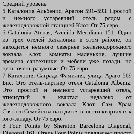
Средний уровень
5 Каталония Альбенис, Арагон 591–593. Простой
и немного устаревший отель рядом с
железнодорожной станцией Клот. От 75 евро.
6 Catalonia Atenas, Avenida Meridiana 151. Один
из трех отелей Каталонии в этом районе, он
находится немного севернее железнодорожного
вокзала Клот. Комнаты маленькие, лучшие
времена сантехники и мебели уже позади, но
цены очень разумные. От 75 евро.
7 Каталония Саграда Фамилия, улица Араго 569
Бис. Это отель-партнер отеля Catalonia Albeniz.
Это простой и немного устаревший отель,
втиснутый в квартал недалеко от
железнодорожного вокзала Клот. Сам Храм
Святого Семейства находится в шести кварталах к
юго-западу. От 75 евро.
8 Four Points by Sheraton Barcelona Diagonal,
Diagonal 161. Отель Four Points предлагает просто