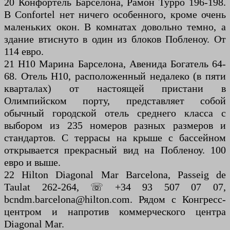
20 Конфортель Барселона, Рамон Турро 196-198.
В Confortel нет ничего особенного, кроме очень
маленьких окон. В комнатах довольно темно, а
здание втиснуто в один из блоков Побленоу. От
114 евро.
21 H10 Марина Барселона, Авенида Богатель 64-
68. Отель H10, расположенный недалеко (в пяти
кварталах) от настоящей пристани в
Олимпийском порту, представляет собой
обычный городской отель среднего класса с
выбором из 235 номеров разных размеров и
стандартов. С террасы на крыше с бассейном
открывается прекрасный вид на Побленоу. 100
евро и выше.
22 Hilton Diagonal Mar Barcelona, ​​Passeig de
Taulat 262-264, ☏ +34 93 507 07 07,
bcndm.barcelona@hilton.com. Рядом с Конгресс-
центром и напротив коммерческого центра
Diagonal Mar.