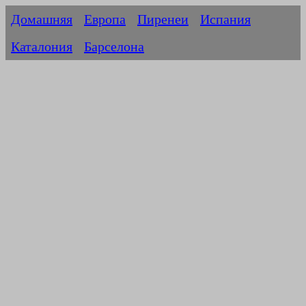
Домашняя
Европа
Пиренеи
Испания
Каталония
Барселона