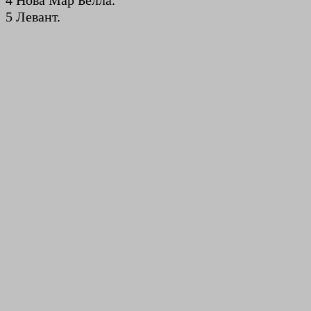
4 Нова Мар Белла.
5 Левант.