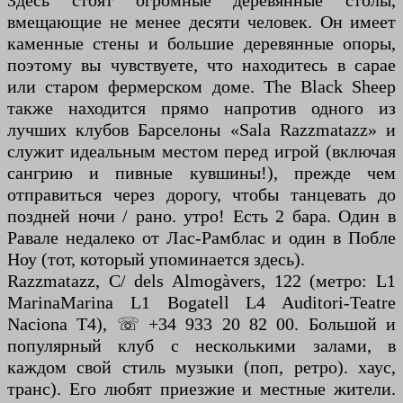
Здесь стоят огромные деревянные столы,
вмещающие не менее десяти человек. Он имеет
каменные стены и большие деревянные опоры,
поэтому вы чувствуете, что находитесь в сарае
или старом фермерском доме. The Black Sheep
также находится прямо напротив одного из
лучших клубов Барселоны «Sala Razzmatazz» и
служит идеальным местом перед игрой (включая
сангрию и пивные кувшины!), прежде чем
отправиться через дорогу, чтобы танцевать до
поздней ночи / рано. утро! Есть 2 бара. Один в
Равале недалеко от Лас-Рамблас и один в Побле
Ноу (тот, который упоминается здесь).
Razzmatazz, C/ dels Almogàvers, 122 (метро: L1
MarinaMarina L1 Bogatell L4 Auditori-Teatre
Naciona T4), ☏ +34 933 20 82 00. Большой и
популярный клуб с несколькими залами, в
каждом свой стиль музыки (поп, ретро). хаус,
транс). Его любят приезжие и местные жители.