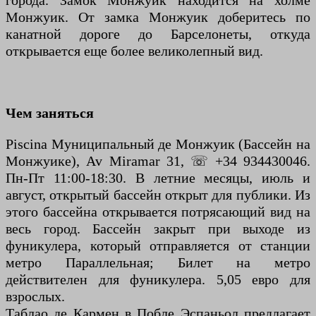
города. Замок Монжуик находится на холме
Монжуик. От замка Монжуик доберитесь по
канатной дороге до Барселонеты, откуда
открывается еще более великолепный вид.
Чем заняться
Piscina Муниципальный де Монжуик (Бассейн на
Монжуике), Av Miramar 31, ☏ +34 934430046.
Пн-Пт 11:00-18:30. В летние месяцы, июль и
август, открытый бассейн открыт для публики. Из
этого бассейна открывается потрясающий вид на
весь город. Бассейн закрыт при выходе из
фуникулера, который отправляется от станции
метро Параллельная; Билет на метро
действителен для фуникулера. 5,05 евро для
взрослых.
Таблао де Кармен в Побле Эспаньол предлагает