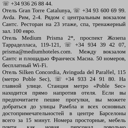
☏ +34 936 26 88 44.
Отель Gran Torre Catalunya, ☏ +34 93 600 69 99.
Avda. Рим, 2-4. Рядом с центральным вокзалом
Сантс. Ресторан на 23 этаже, спа, тренажерный
зал. 100 евро.
Отель Medium Prisma 2*, проспект Жозепа
Тарраделласа, 119-121, ☏ +34 934 39 42 07,
prisma@mediumhoteles.com. Между вокзалом
Сантс и площадью Франческ Масиа. 50 номеров,
бесплатный Wi-Fi.
Отель Silken Concordia, Avinguda del Paraŀlel, 115
(метро Poble Sec), ☏ +34 933 24 91 80. На
главной улице. Станция метро «Poble Sec»
находится прямо напротив отеля. Если вы
предпочитаете пешие прогулки, вы можете
добраться до улицы Рамбла и всех основных
достопримечательностей в центре Барселоны
всего за 15 минут. Номера просторные, мебель
почти как новая, персонал довольно