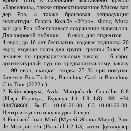
Кроме того, в павильоне выставлено кресло
«Барселона», также спроектированное Мисом ван
дер Роэ, а также бронзовая репродукция
скульптуры Георга Кольбе «Утро». Фонд Миса
ван дер Роэ обеспечивает сохранение павильона.
Для широкой публики — 8 евро, для студентов —
4 евро; до 16 лет бесплатно; годовая подписка 20
евро; входная плата для групп: группы более 15
человек по предварительному заказу — 6 евро;
архитектурный тур по предварительному заказу
— 90 евро; скидки: скидка 25 % при покупке
билетов Bus Turístic, Barcelona Card и Barcelona
City Tour (2022 г.).
2 Кайшафорум, Avda. Marqués de Comillas 6-8
(Plaça Espanya, Espanya L1 L3 L8), ☏ +34
934768600. Вс-Пт 10:00-20:00, Сб 10:00-22:00.
Центр искусств и культуры. 6 евро.
3 Fundació Joan Miró (Музей Жоана Миро), Parc
de Montjuic s/n (Para-lel L2 L3, затем фуникулер