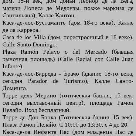
дом, 15-й век, дом доньи Леонор де ла Вега,
матери Лопеса де Медонзы, позже маркиза де
Сантильяна), Калле Кантон.
Каса-де-лос-Бустаманте (дом 18-го века), Калле
де ла Каррера.
Casa de los Villa (дом, перестроенный в 18 веке),
Calle Santo Domingo.
Plaza Ramón Pelayo o del Mercado (бывшая
рыночная площадь) (Calle Racial con Calle Juan
Infante).
Каса-де-лос-Барреда - Брачо (здание 18-го века,
сегодня Parador de Turismo), Калле Санто-
Доминго.
Торре дель Мерино (готическая башня, 15 век,
сегодня выставочный центр), площадь Рамон
Пелайо. Вход бесплатный.
Торре де Дон Борха (Готическая башня, 15 век),
Плаза Рамон Пелайо. С 10:00 до 13:30, с 4 до 20.
Каса-де-ла Инфанта Пас (дом младенца Пас де