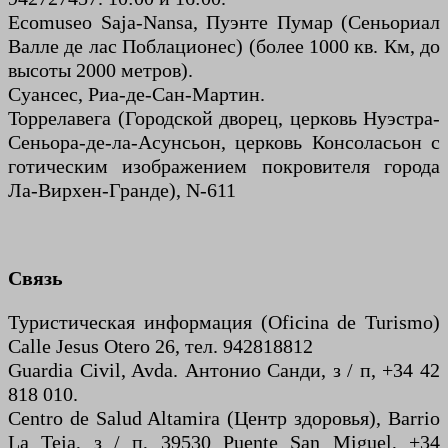
Ecomuseo Saja-Nansa, Пуэнте Пумар (Сеньориал
Валле де лас Поблационес) (более 1000 кв. Км, до
высоты 2000 метров).
Суансес, Риа-де-Сан-Мартин.
Торрелавега (Городской дворец, церковь Нуэстра-
Сеньора-де-ла-Асунсьон, церковь Консоласьон с
готическим изображением покровителя города
Ла-Вирхен-Гранде), N-611
Связь
Туристическая информация (Oficina de Turismo)
Calle Jesus Otero 26, тел. 942818812
Guardia Civil, Avda. Антонио Санди, з / п, +34 42
818 010.
Centro de Salud Altamira (Центр здоровья), Barrio
La Teja, з / п, 39530 Puente San Miguel, +34