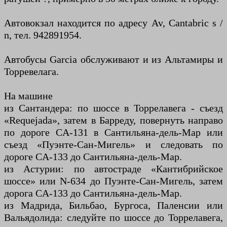
Автовокзал находится по адресу Av, Cantabric s /
n, тел. 942891954.
Автобусы Garcia обслуживают и из Альтамиры и
Торревелага.
На машине
из Сантандера: по шоссе в Торрелавега - съезд
«Requejada», затем в Барреду, повернуть направо
по дороге CA-131 в Сантильяна-дель-Мар или
съезд «Пуэнте-Сан-Мигель» и следовать по
дороге CA-133 до Сантильяна-дель-Мар.
из Астурии: по автостраде «Кантибрийское
шоссе» или N-634 до Пуэнте-Сан-Мигель, затем
дорога CA-133 до Сантильяна-дель-Мар.
из Мадрида, Бильбао, Бургоса, Паленсии или
Вальядолида: следуйте по шоссе до Торрелавега,