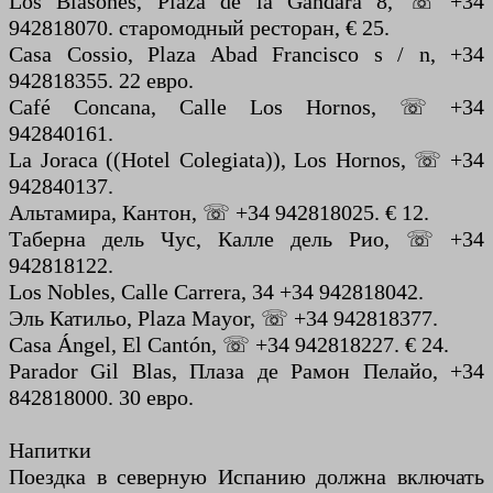
Los Blasones, Plaza de la Gandara 8, ☏ +34
942818070. старомодный ресторан, € 25.
Casa Cossio, Plaza Abad Francisco s / n, +34
942818355. 22 евро.
Café Concana, Calle Los Hornos, ☏ +34
942840161.
La Joraca ((Hotel Colegiata)), Los Hornos, ☏ +34
942840137.
Альтамира, Кантон, ☏ +34 942818025. € 12.
Таберна дель Чус, Калле дель Рио, ☏ +34
942818122.
Los Nobles, Calle Carrera, 34 +34 942818042.
Эль Катильо, Plaza Mayor, ☏ +34 942818377.
Casa Ángel, El Cantón, ☏ +34 942818227. € 24.
Parador Gil Blas, Плаза де Рамон Пелайо, +34
842818000. 30 евро.
Напитки
Поездка в северную Испанию должна включать