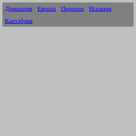
Домашняя
Европа
Пиренеи
Испания
Кантабрия