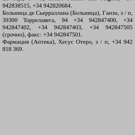
942838515, +34 942820684.
Больница де Сьерраллана (Больница), Ганзо, з / п,
39300 Торрелавега, 94 +34 942847400, +34
942847402, +34 942847403, +34 942847505
(срочно), факс: +34 942847501.
Фармация (Аптека), Хесус Отеро, з / п, +34 942
818 369.