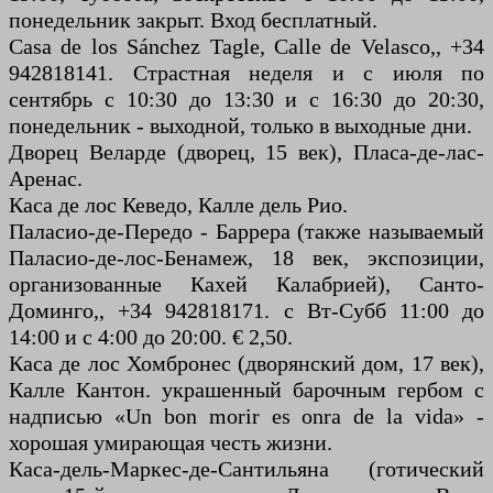
понедельник закрыт. Вход бесплатный.
Casa de los Sánchez Tagle, Calle de Velasco,, +34
942818141. Страстная неделя и с июля по
сентябрь с 10:30 до 13:30 и с 16:30 до 20:30,
понедельник - выходной, только в выходные дни.
Дворец Веларде (дворец, 15 век), Пласа-де-лас-
Аренас.
Каса де лос Кеведо, Калле дель Рио.
Паласио-де-Передо - Баррера (также называемый
Паласио-де-лос-Бенамеж, 18 век, экспозиции,
организованные Кахей Калабрией), Санто-
Доминго,, +34 942818171. с Вт-Субб 11:00 до
14:00 и с 4:00 до 20:00. € 2,50.
Каса де лос Хомбронес (дворянский дом, 17 век),
Калле Кантон. украшенный барочным гербом с
надписью «Un bon morir es onra de la vida» -
хорошая умирающая честь жизни.
Каса-дель-Маркес-де-Сантильяна (готический