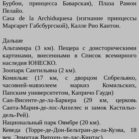
Бурбон, принцесса Баварская), Плаза Рамон
Пелайо.
Casa de la Archiduquesa (изгнание принцессы
Маргарет Габсбургской), Калле Рио Кантон.
Дальше
Альтамира (3 км). Пещера с доисторическими
картинами, внесенными в Список всемирного
наследия ЮНЕСКО.
Зоопарк Сантильяна (2 км).
Комильяс (17 км, с дворцом Собрельяно,
часовней-мавзолеем маркиз Комильских,
Папским университетом, Капричо Гауди)
Сан-Висенте-де-ла-Баркера (29 км, церковь
Санта-Мария-де-лос-Анхелес и замок Кастильо-
дель-Рей).
Национальный парк Оямбре (20 км).
Кеведа (Торре-де-Дон-Бельтран-де-ла-Куэва, 18
век, Эрмитаж Вирхен-де-лас-Кинтас).