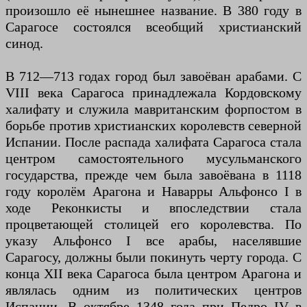
произошло её нынешнее название. В 380 году в
Сарагосе состоялся всеобщий христианский
синод.
В 712—713 годах город был завоёван арабами. С
VIII века Сарагоса принадлежала Кордовскому
халифату и служила мавританским форпостом в
борьбе против христианских королевств северной
Испании. После распада халифата Сарагоса стала
центром самостоятельного мусульманского
государства, прежде чем была завоёвана в 1118
году королём Арагона и Наварры Альфонсо I в
ходе Реконкисты и впоследствии стала
процветающей столицей его королевства. По
указу Альфонсо I все арабы, населявшие
Сарагосу, должны были покинуть черту города. С
конца XII века Сарагоса была центром Арагона и
являлась одним из политических центров
Испании. В октябре 1348 года при Педро IV в