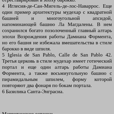
4 Иглесия-де-Сан-Мигель-де-лос-Наваррос. Еще
один пример архитектуры мудехар с квадратной
башней и многоугольной апсидой,
напоминающей башню Ла Магдалены. В нем
сохранился богато позолоченный главный алтарь
эпохи Возрождения работы Дамиана Формента,
но его башня не избежала вмешательства в стиле
барокко в виде шпиля.
5 Iglesia de San Pablo, Calle de San Pablo 42.
Третья церковь в стиле мудехар имеет готический
портал и еще один алтарь работы Дамиана
Формента, а также восьмиугольную башню с
пирамидальным шпилем, форму которой
повторяют два фонаря по бокам портала.
6 Базилика Санта-Энграсиа.
Мавританские останки