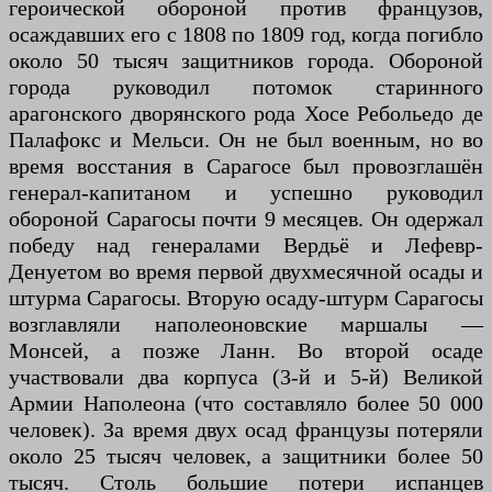
героической обороной против французов,
осаждавших его с 1808 по 1809 год, когда погибло
около 50 тысяч защитников города. Обороной
города руководил потомок старинного
арагонского дворянского рода Хосе Ребольедо де
Палафокс и Мельси. Он не был военным, но во
время восстания в Сарагосе был провозглашён
генерал-капитаном и успешно руководил
обороной Сарагосы почти 9 месяцев. Он одержал
победу над генералами Вердьё и Лефевр-
Денуетом во время первой двухмесячной осады и
штурма Сарагосы. Вторую осаду-штурм Сарагосы
возглавляли наполеоновские маршалы —
Монсей, а позже Ланн. Во второй осаде
участвовали два корпуса (3-й и 5-й) Великой
Армии Наполеона (что составляло более 50 000
человек). За время двух осад французы потеряли
около 25 тысяч человек, а защитники более 50
тысяч. Столь большие потери испанцев