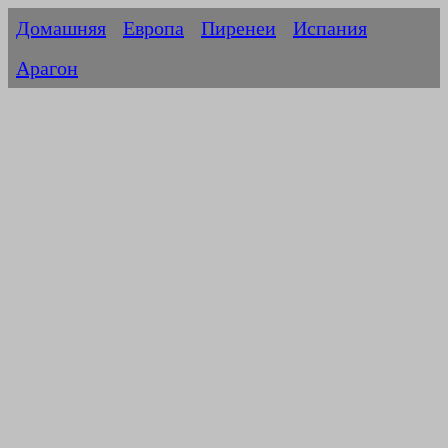
Домашняя
Европа
Пиренеи
Испания
Арагон