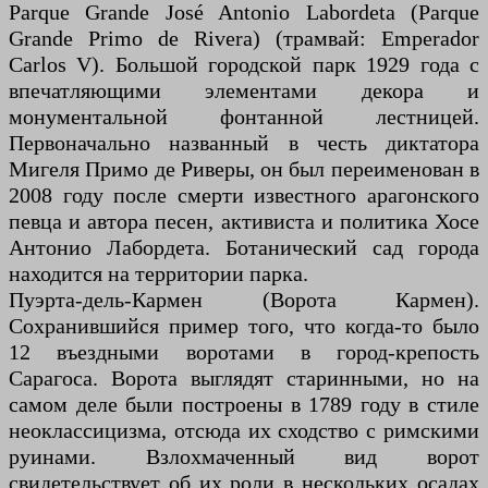
Parque Grande José Antonio Labordeta (Parque
Grande Primo de Rivera) (трамвай: Emperador
Carlos V). Большой городской парк 1929 года с
впечатляющими элементами декора и
монументальной фонтанной лестницей.
Первоначально названный в честь диктатора
Мигеля Примо де Риверы, он был переименован в
2008 году после смерти известного арагонского
певца и автора песен, активиста и политика Хосе
Антонио Лабордета. Ботанический сад города
находится на территории парка.
Пуэрта-дель-Кармен (Ворота Кармен).
Сохранившийся пример того, что когда-то было
12 въездными воротами в город-крепость
Сарагоса. Ворота выглядят старинными, но на
самом деле были построены в 1789 году в стиле
неоклассицизма, отсюда их сходство с римскими
руинами. Взлохмаченный вид ворот
свидетельствует об их роли в нескольких осадах