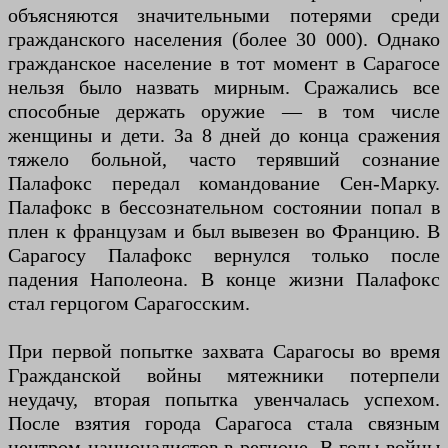
объясняются значительными потерями среди
гражданского населения (более 30 000). Однако
гражданское население в тот момент в Сарагосе
нельзя было назвать мирным. Сражались все
способные держать оружие — в том числе
женщины и дети. За 8 дней до конца сражения
тяжело больной, часто терявший сознание
Палафокс передал командование Сен-Марку.
Палафокс в бессознательном состоянии попал в
плен к французам и был вывезен во Францию. В
Сарагосу Палафокс вернулся только после
падения Наполеона. В конце жизни Палафокс
стал герцогом Сарагосским.
При первой попытке захвата Сарагосы во время
Гражданской войны мятежники потерпели
неудачу, вторая попытка увенчалась успехом.
После взятия города Сарагоса стала связным
центром националистов в регионе. В годы войны