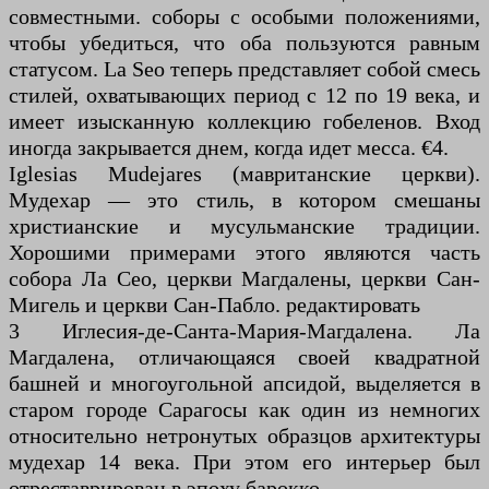
совместными. соборы с особыми положениями,
чтобы убедиться, что оба пользуются равным
статусом. La Seo теперь представляет собой смесь
стилей, охватывающих период с 12 по 19 века, и
имеет изысканную коллекцию гобеленов. Вход
иногда закрывается днем, когда идет месса. €4.
Iglesias Mudejares (мавританские церкви).
Мудехар — это стиль, в котором смешаны
христианские и мусульманские традиции.
Хорошими примерами этого являются часть
собора Ла Сео, церкви Магдалены, церкви Сан-
Мигель и церкви Сан-Пабло. редактировать
3 Иглесия-де-Санта-Мария-Магдалена. Ла
Магдалена, отличающаяся своей квадратной
башней и многоугольной апсидой, выделяется в
старом городе Сарагосы как один из немногих
относительно нетронутых образцов архитектуры
мудехар 14 века. При этом его интерьер был
отреставрирован в эпоху барокко.