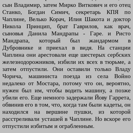
сын Владимир, затем Мирко Виткович и его отец
Станко, Богдан Симич, секретарь КПЯ по
Чаплине, Велько Корач, Илия Шакота и доктор
Никола Принцип, брат Гаврилов, как врач,
сыновья Данила Мандрапы - Гаре. и Ристо
Мандрапа, который был жандармом в
Дубровнике и приехал в видя. На станции
Чаплина они арестовали еще шестерых сербских
железнодорожников, избили их всех в тюрьме, а
затем отпустили. Они оставили только Владу
Чорича, машиниста поезда из села Войно
недалеко от Мостара, потому что он, вероятно,
нужен был им, чтобы водить машину, а позже
убили его. Еще немного задержали Йову Гаррета,
обвинив его в том, что, когда там были кадеты, он
находился на вершине пушки, из которой
расстреливали усташей в Чаплине. Но вскоре его
отпустили избитым и ограбленным.