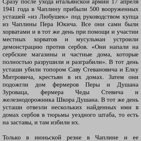
Сразу после ухода итальянской армии 17 апреля
1941 года в Чаплину прибыли 500 вооруженных
усташей «из Любушек» под руководством купца
из Чаплины Пера Юкича. Все они сами были
хорватами и в тот же день при помощи и участии
местных хорватов и мусульман устроили
демонстрацию против сербов. «Они напали на
сербские магазины и частные дома, которые
полностью разрушили и разграбили». В тот день
усташи убили топором Саву Стевановича и Елку
Митровича, крестьян в их домах. Затем они
подожгли дом фермеров Перы и Душана
Зуроваца, фермера Чеды Стевича и
железнодорожника Шкора Душана. В тот же день
усташи отвезли нескольких найденных ими в
домах сербов в тюрьмы уездного штаба, то есть
на заставы, и там избили их.
Только в июньской резне в Чаплине и ее