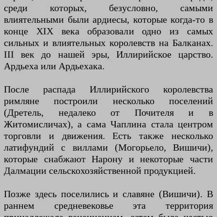
среди которых, безусловно, самыми
влиятельными были ардиесы, которые когда-то в
конце XIX века образовали одно из самых
сильных и влиятельных королевств на Балканах.
III век до нашей эры, Иллирийское царство.
Ардьеха или Ардьехака.
После распада Иллирийского королевства
римляне построили несколько поселений
(Дретель, недалеко от Почителя и в
Житомисличах), а сама Чаплина стала центром
торговли и движения. Есть также несколько
латифундий с виллами (Могорьело, Вишичи),
которые снабжают Нарону и некоторые части
Далмации сельскохозяйственной продукцией.
Позже здесь поселились и славяне (Вишичи). В
раннем средневековье эта территория