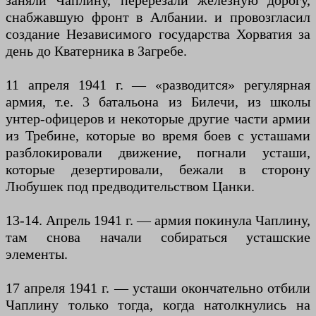
заняли Чаплину, перерезали железную дорогу,
снабжавшую фронт в Албании. и провозгласил
создание Независимого государства Хорватия за
день до Кватерника в Загребе.
11 апреля 1941 г. — «разводится» регулярная
армия, т.е. 3 батальона из Билечи, из школы
унтер-офицеров и некоторые другие части армии
из Требине, которые во время боев с усташами
разблокировали движение, погнали усташи,
которые дезертировали, бежали в сторону
Любушек под предводительством Цанки.
13-14. Апрель 1941 г. — армия покинула Чаплину,
там снова начали собираться усташские
элементы.
17 апреля 1941 г. — усташи окончательно отбили
Чаплину только тогда, когда натолкнулись на