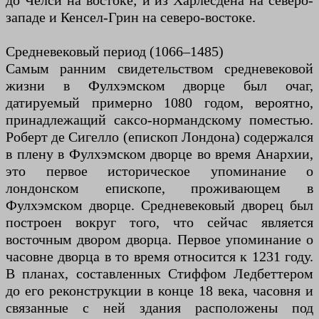
до Челси на востоке; и из Харлесдена на северо-
западе и Кенсел-Грин на северо-востоке.
Средневековый период (1066–1485)
Самым ранним свидетельством средневековой
жизни в Фулхэмском дворце был очаг,
датируемый примерно 1080 годом, вероятно,
принадлежащий саксо-нормандскому поместью.
Роберт де Сигелло (епископ Лондона) содержался
в плену в Фулхэмском дворце во время Анархии,
это первое историческое упоминание о
лондонском епископе, проживающем в
Фулхэмском дворце. Средневековый дворец был
построен вокруг того, что сейчас является
восточным двором дворца. Первое упоминание о
часовне дворца в то время относится к 1231 году.
В планах, составленных Стиффом Ледбеттером
до его реконструкции в конце 18 века, часовня и
связанные с ней здания расположены под