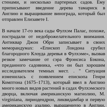
стенами, и несколько партерных садов. Ему
приписывают введение дерева тамариск в
Англию и выращивание винограда, который был
отправлен Елизавете I.
В начале 17-го века сады Фулхэм Палас, похоже,
пострадали от недоброжелательного внимания.
Антиквар Джон Обри записывает в своих
меморандумах: «Епископ Лондона срубил
благородного Клоуда деревья в Фулхэме», вызвав
резкое замечание от сэра Фрэнсиса Бэкона,
преданного садовника, «что он был хорошим
исследователем темных мест. . " Ситуация
изменилась с появлением епископа Генри
Комптона (1675–1713), который ввел в Англию
много новых видов растений в садах Фулхэмского
дворца, включая американскую магнолию, M.
virginiana, лириодендрон, ликвидамбар и первую
американскую азалию, выращенную в Англии,