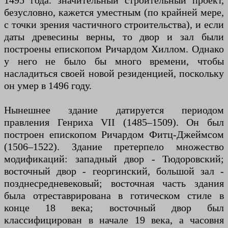
1495 года. значительный строительный проект,
безусловно, кажется уместным (по крайней мере,
с точки зрения частичного строительства), и если
даты древесины верны, то двор и зал были
построены епископом Ричардом Хиллом. Однако
у него не было бы много времени, чтобы
насладиться своей новой резиденцией, поскольку
он умер в 1496 году.
Нынешнее здание датируется периодом
правления Генриха VII (1485–1509). Он был
построен епископом Ричардом Фитц-Джеймсом
(1506–1522). Здание претерпело множество
модификаций: западный двор - Тюдоровский;
восточный двор - георгинский, большой зал -
позднесредневековый; восточная часть здания
была отреставрирована в готическом стиле в
конце 18 века; восточный двор был
классифицирован в начале 19 века, а часовня