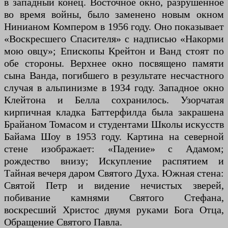
в западный конец. Восточное окно, разрушенное
во время войны, было заменено новым окном
Нинианом Компером в 1956 году. Оно показывает
«Воскресшего Спасителя» с надписью «Накорми
мою овцу»; Епископы Крейтон и Ванд стоят по
обе стороны. Верхнее окно посвящено памяти
сына Ванда, погибшего в результате несчастного
случая в альпинизме в 1934 году. Западное окно
Клейтона и Белла сохранилось. Узорчатая
кирпичная кладка Баттерфилда была закрашена
Брайаном Томасом и студентами Школы искусств
Байама Шоу в 1953 году. Картина на северной
стене изображает: «Падение» с Адамом;
рождество внизу; Искупление распятием и
Тайная вечеря даром Святого Духа. Южная стена:
Святой Петр и видение нечистых зверей,
побивание камнями Святого Стефана,
воскресший Христос двумя руками Бога Отца,
Обращение Святого Павла.