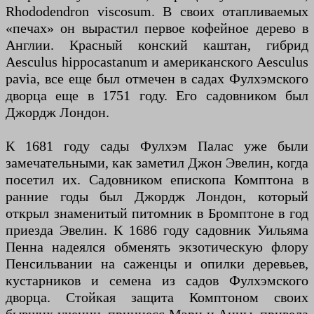
Rhododendron viscosum. В своих отапливаемых
«печах» он вырастил первое кофейное дерево в
Англии. Красный конский каштан, гибрид
Aesculus hippocastanum и американского Aesculus
pavia, все еще был отмечен в садах Фулхэмского
дворца еще в 1751 году. Его садовником был
Джордж Лондон.
К 1681 году сады Фулхэм Палас уже были
замечательными, как заметил Джон Эвелин, когда
посетил их. Садовником епископа Комптона в
ранние годы был Джордж Лондон, который
открыл знаменитый питомник в Бромптоне в год
приезда Эвелин. К 1686 году садовник Уильяма
Пенна надеялся обменять экзотическую флору
Пенсильвании на саженцы и опилки деревьев,
кустарников и семена из садов Фулхэмского
дворца. Стойкая защита Комптоном своих