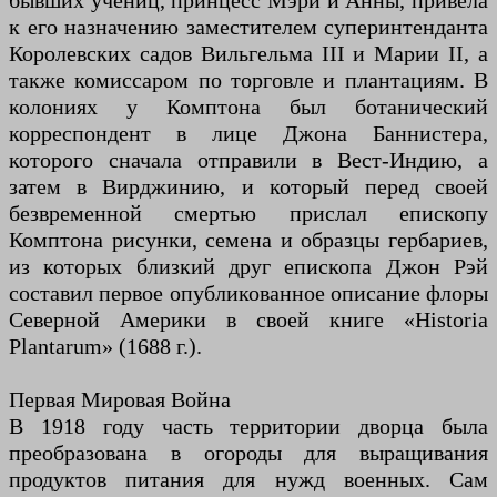
бывших учениц, принцесс Мэри и Анны, привела
к его назначению заместителем суперинтенданта
Королевских садов Вильгельма III и Марии II, а
также комиссаром по торговле и плантациям. В
колониях у Комптона был ботанический
корреспондент в лице Джона Баннистера,
которого сначала отправили в Вест-Индию, а
затем в Вирджинию, и который перед своей
безвременной смертью прислал епископу
Комптона рисунки, семена и образцы гербариев,
из которых близкий друг епископа Джон Рэй
составил первое опубликованное описание флоры
Северной Америки в своей книге «Historia
Plantarum» (1688 г.).
Первая Мировая Война
В 1918 году часть территории дворца была
преобразована в огороды для выращивания
продуктов питания для нужд военных. Сам