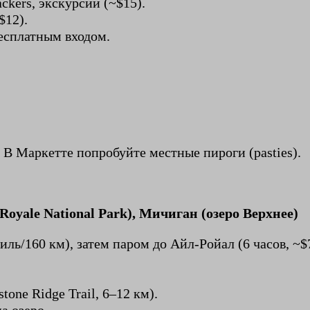
kers, экскурсии (~$15).
$12).
есплатным входом.
 В Маркетте попробуйте местные пироги (pasties).
oyale National Park), Мичиган (озеро Верхнее)
иль/160 км), затем паром до Айл-Ройал (6 часов, ~$
tone Ridge Trail, 6–12 км).