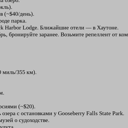
а озеро.
кль).
в (~$40/день).
роде парка.
ck Harbor Lodge. Ближайшие отели — в Хаутоне.
рь, бронируйте заранее. Возьмите репеллент от ко
0 миль/355 км).
м.
рсиями (~$20).
озера с остановками у Gooseberry Falls State Park.
музей о судоходстве.
улута.