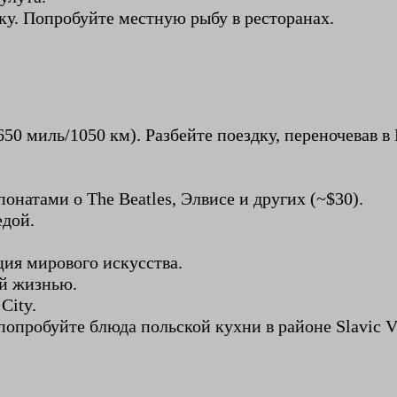
ку. Попробуйте местную рыбу в ресторанах.
650 миль/1050 км). Разбейте поездку, переночевав 
онатами о The Beatles, Элвисе и других (~$30).
едой.
ция мирового искусства.
ой жизнью.
City.
опробуйте блюда польской кухни в районе Slavic Vi