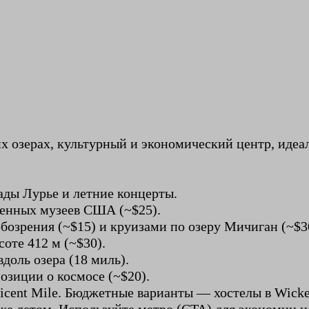
 озерах, культурный и экономический центр, идеал
сады Лурье и летние концерты.
твенных музеев США (~$25).
обозрения (~$15) и круизами по озеру Мичиган (~$3
соте 412 м (~$30).
вдоль озера (18 миль).
позиции о космосе (~$20).
icent Mile. Бюджетные варианты — хостелы в Wicke