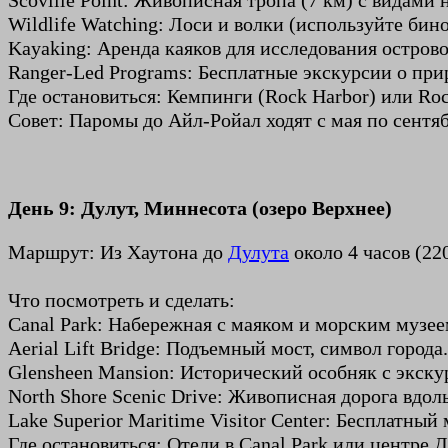
Scoville Point: Живописная тропа (7 км) с видами н
Wildlife Watching: Лоси и волки (используйте бино
Kayaking: Аренда каяков для исследования острово
Ranger-Led Programs: Бесплатные экскурсии о при
Где остановиться: Кемпинги (Rock Harbor) или Ro
Совет: Паромы до Айл-Ройал ходят с мая по сентяб
День 9: Дулут, Миннесота (озеро Верхнее)
Маршрут: Из Хаутона до
Дулута
около 4 часов (22
Что посмотреть и сделать:
Canal Park: Набережная с маяком и морским музее
Aerial Lift Bridge: Подъемный мост, символ города.
Glensheen Mansion: Исторический особняк с экску
North Shore Scenic Drive: Живописная дорога вдоль 
Lake Superior Maritime Visitor Center: Бесплатный 
Где остановиться: Отели в Canal Park или центре Д