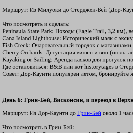
Маршрут: Из Милуоки до Стерджен-Бей (Дор-Каунти
Что посмотреть и сделать:
Peninsula State Park: Походы (Eagle Trail, 3,2 км)
Cana Island Lighthouse: Исторический маяк с экск
Fish Creek: Очаровательный городок с магазинами
Cherry Orchards: Дегустация вишен и вин (июль–ав
Kayaking or Sailing: Аренда каяков для прогулок п
Где остановиться: B&B или кот historytages в Ст
Совет: Дор-Каунти популярен летом, бронируйте ж
День 6: Грин-Бей, Висконсин, и переезд в Вер
Маршрут: Из Дор-Каунти до
Грин-Бей
около 1 часа
Что посмотреть в Грин-Бей: