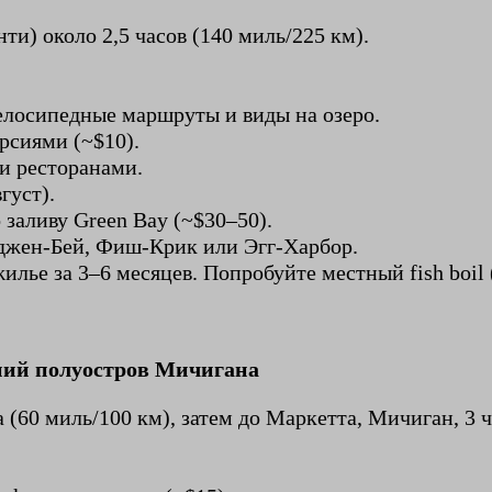
) около 2,5 часов (140 миль/225 км).
, велосипедные маршруты и виды на озеро.
урсиями (~$10).
 и ресторанами.
густ).
о заливу Green Bay (~$30–50).
ерджен-Бей, Фиш-Крик или Эгг-Харбор.
илье за 3–6 месяцев. Попробуйте местный fish boil
хний полуостров Мичигана
 (60 миль/100 км), затем до Маркетта, Мичиган, 3 ч