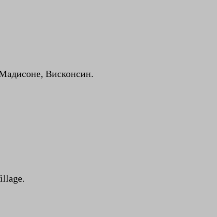
в Мадисоне, Висконсин.
llage.