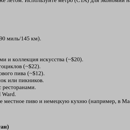
же летом. Используйте метро (CTA) для экономии н
(90 миль/145 км).
и и коллекция искусства (~$20).
оциклов (~$22).
ового пива (~$12).
лок или пикников.
с ресторанами.
d Ward.
е местное пиво и немецкую кухню (например, в Mad
ган)