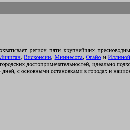
хватывает регион пяти крупнейших пресноводн
Мичиган
,
Висконсин
,
Миннесота
,
Огайо
и
Иллиной
 городских достопримечательностей, идеально подх
 дней, с основными остановками в городах и нацио