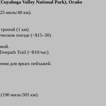
uyahoga Valley National Park), Огайо
25 миль/40 км).
тропой (1 км).
ическом поезде (~$15–30).
амой.
owpath Trail (~$10/час).
ремя для ярких пейзажей.
 (190 миль/305 км).