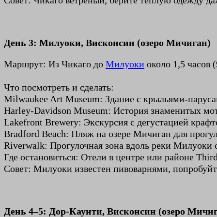
Совет: Чикаго ветреный, берите теплую одежду да
День 3: Милуоки, Висконсин (озеро Мичиган)
Маршрут: Из Чикаго до
Милуоки
около 1,5 часов 
Что посмотреть и сделать:
Milwaukee Art Museum: Здание с крыльями-парусам
Harley-Davidson Museum: История знаменитых мот
Lakefront Brewery: Экскурсия с дегустацией крафт
Bradford Beach: Пляж на озере Мичиган для прогу
Riverwalk: Прогулочная зона вдоль реки Милуоки 
Где остановиться: Отели в центре или районе Thir
Совет: Милуоки известен пивоварнями, попробуйт
День 4–5: Дор-Каунти, Висконсин (озеро Мичи