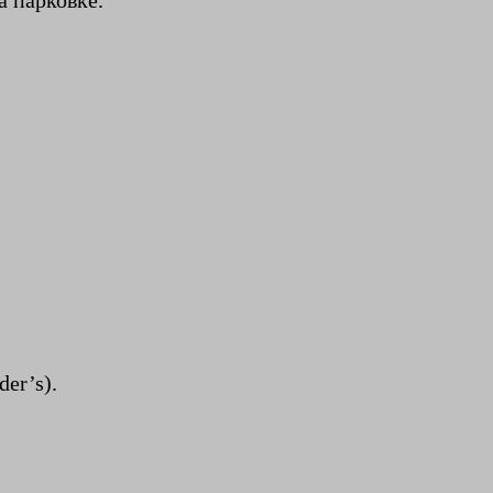
а парковке.
er’s).