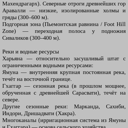
Махендрагарх). Северные отроги древнейших гор
Аравалли — низкие, изолированные холмы и
гряды (300–600 м).
Подгорная зона (Пьемонтская равнина / Foot Hill
Zone) — переходная полоса у подножия
Сиваликов (300–400 м).
Реки и водные ресурсы
Харьяна — относительно засушливый штат с
ограниченными водными ресурсами:
Ямуна — внутренняя крупная постоянная река,
течёт на восточной границе.
Гхаггар — сезонная река (в прошлом мощнее,
обрученная с древнейшей Сарасвати), течёт на
севере.
Другие сезонные реки: Марканда, Сахиби,
Индори, Дришадвати (Хакра).
Многоканалы (ирригационная система из Ямуны
и Гхаггара) — основа сельского хозяйства.