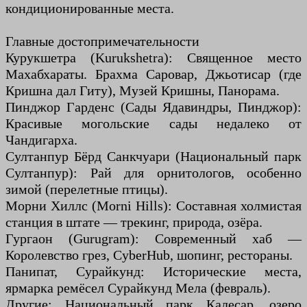
кондиционированные места.
Главные достопримечательности
Курукшетра (Kurukshetra): Священное место
Махабхараты. Брахма Саровар, Джьотисар (где
Кришна дал Гиту), Музей Кришны, Панорама.
Пинджор Гарденс (Сады Ядавиндры, Пинджор):
Красивые могольские сады недалеко от
Чандигарха.
Султанпур Бёрд Санкчуари (Национальный парк
Султанпур): Рай для орнитологов, особенно
зимой (перелетные птицы).
Морни Хиллс (Morni Hills): Составная холмистая
станция в штате — трекинг, природа, озёра.
Гургаон (Gurugram): Современный хаб —
Королевство грез, Cyber ​​Hub, шопинг, рестораны.
Панипат, Сурайкунд: Исторические места,
ярмарка ремёсел Сурайкунд Мела (февраль).
Другие: Национальный парк Калесар, озеро