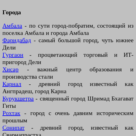
Города
Амбала
- по сути город-побратим, состоящий из
поселка Амбала и города Амбала
Фаридабад
- самый большой город, чуть южнее
Дели
Гургаон
- процветающий торговый и ИТ-
пригород Дели
Хисар
- важный центр образования и
производства стали
Карнал
- древний город известный как
Ангпрадеш, город Карна
Курукшетра
- священный город Шримад Бхагават
Гиты
Рохтак
- город с очень давним историческим
прошлым
Сонипат
- древний город, известный как
Сварнапрастха