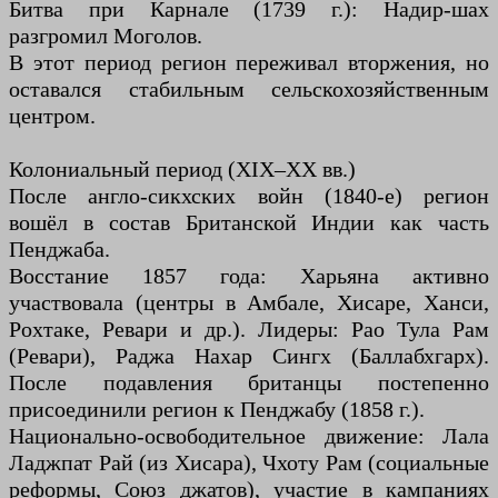
Битва при Карнале (1739 г.): Надир-шах
разгромил Моголов.
В этот период регион переживал вторжения, но
оставался стабильным сельскохозяйственным
центром.
Колониальный период (XIX–XX вв.)
После англо-сикхских войн (1840-е) регион
вошёл в состав Британской Индии как часть
Пенджаба.
Восстание 1857 года: Харьяна активно
участвовала (центры в Амбале, Хисаре, Ханси,
Рохтаке, Ревари и др.). Лидеры: Рао Тула Рам
(Ревари), Раджа Нахар Сингх (Баллабхгарх).
После подавления британцы постепенно
присоединили регион к Пенджабу (1858 г.).
Национально-освободительное движение: Лала
Ладжпат Рай (из Хисара), Чхоту Рам (социальные
реформы, Союз джатов), участие в кампаниях