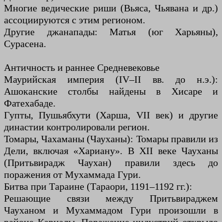
Многие ведические риши (Вьяса, Чьявана и др.)
ассоциируются с этим регионом.
Другие джанапады: Матья (юг Харьяны),
Сурасена.
Античность и раннее Средневековье
Маурийская империя (IV–II вв. до н.э.):
Ашоканские столбы найдены в Хисаре и
Фатехабаде.
Гупты, Пушьябхути (Харша, VII век) и другие
династии контролировали регион.
Томары, Чахаманы (Чауханы): Томары правили из
Дели, включая «Хариану». В XII веке Чауханы
(Притьвирадж Чаухан) правили здесь до
поражения от Мухаммада Гури.
Битва при Тараине (Тараори, 1191–1192 гг.):
Решающие связи между Притьвираджем
Чауханом и Мухаммадом Гури произошли в