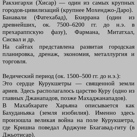
Ракхигархи (Хисар) — один из самых крупных
городов-цивилизаций (крупнее Мохенджо-Даро).
Банавали (Фатехабад), Бхиррана (один из
древнейших, ок. 7500–6200 гг. до н.э. в
прехараппскую фазу), Фармана, Митатхал,
Сисвал и др.
На сайтах представлена ​​развитая городская
планировка, дренаж, экономия, металлургия и
торговля.
Ведический период (ок. 1500–500 гг. до н.э.):
Это сердце Курукшетры — священной земли
ариев. Здесь располагалось царство Куру (одно из
главных Джанападов, позже Махаджанападов).
В Махабхарате Харьяна описывается как
Бахуданьяка (земля изобилия). Именно здесь
произошла великая война на поле Курукшетра,
где Кришна поведал Арджуне Бхагавад-гиту (в
Джьотисар).