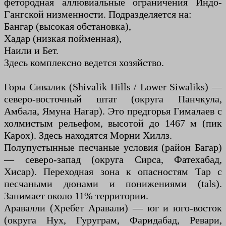
фетородная аллювиальные ограничения Индо-
Гангской низменности. Подразделяется на:
Бангар (высокая обстановка),
Хадар (низкая пойменная),
Наили и Бет.
Здесь комплексно ведется хозяйство.
Горы Сивалик (Shivalik Hills / Lower Siwaliks) —
северо-восточный штат (округа Панчкула,
Амбала, Ямуна Нагар). Это предгорья Гималаев с
холмистым рельефом, высотой до 1467 м (пик
Карох). Здесь находятся Морни Хиллз.
Полупустынные песчаные условия (район Багар)
— северо-запад (округа Сирса, Фатехабад,
Хисар). Переходная зона к опасностям Тар с
песчаными дюнами и понижениями (tals).
Занимает около 11% территории.
Аравалли (Хребет Аравали) — юг и юго-восток
(округа Нух, Гуруграм, Фаридабад, Ревари,