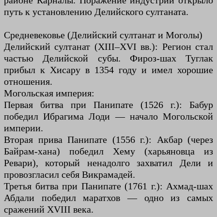
районе Карналы. Поражение индустрий открыло
путь к установлению Делийского султаната.
Средневековье (Делийский султанат и Моголы)
Делийский султанат (XIII–XVI вв.): Регион стал
частью Делийской субы. Фироз-шах Туглак
прибыл к Хисару в 1354 году и имел хорошие
отношения.
Могольская империя:
Первая битва при Панипате (1526 г.): Бабур
победил Ибрагима Лоди — начало Могольской
империи.
Вторая прива Панипате (1556 г.): Акбар (через
Байрам-хана) победил Хему (харьяновца из
Ревари), который ненадолго захватил Дели и
провозгласил себя Викрамадей.
Третья битва при Панипате (1761 г.): Ахмад-шах
Абдали победил маратхов — одно из самых
сражений XVIII века.