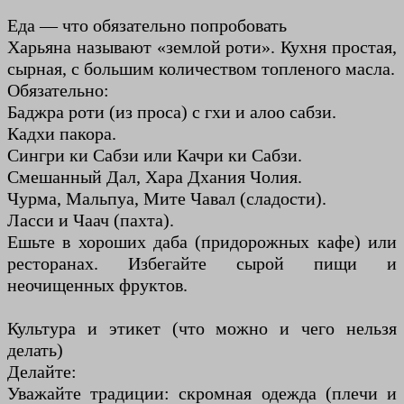
Еда — что обязательно попробовать
Харьяна называют «землой роти». Кухня простая,
сырная, с большим количеством топленого масла.
Обязательно:
Баджра роти (из проса) с гхи и алоо сабзи.
Кадхи пакора.
Сингри ки Сабзи или Качри ки Сабзи.
Смешанный Дал, Хара Дхания Чолия.
Чурма, Мальпуа, Мите Чавал (сладости).
Ласси и Чаач (пахта).
Ешьте в хороших даба (придорожных кафе) или
ресторанах. Избегайте сырой пищи и
неочищенных фруктов.
Культура и этикет (что можно и чего нельзя
делать)
Делайте:
Уважайте традиции: скромная одежда (плечи и