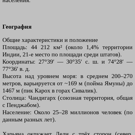
населения.
География
Общие характеристики и положение
Площадь: 44 212 км² (около 1,4% территории
Индии, 21-е место по площади среди штатов).
Координаты: 27°39′ — 30°35′ с. ш. и 74°28′ —
77°36′ в. д.
Высота над уровнем моря: в среднем 200–270
метров, варьируется от ~169 м (пойма Ямуны) до
1467 м (пик Карох в горах Сивалик).
Столица: Чандигарх (союзная территория, общая
с Пенджабом).
Население: Около 25–28 миллионов человек (по
данным разных лет).
Харьяна окружает Дели с трёх сторон (север,