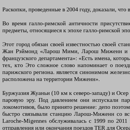
Раскопки, проведенные в 2004 году, доказали, что
Во время галло-римской античности присутстви
предметы, относящиеся к эпохе галло-римской эп
Этот город обязан своей известностью своей ста
Жан Рэймонд «Ларош Мими, Ларош Миженн и т. д.
французского департамента»: «Есть имена, которые
тех, кто Это сложное слово напоминает о поезд
парижского региона. является синонимом железн
расположена на территории Миженн».
Буржуазия Жуаньи (10 км к северо-западу) и Осер
паровую эру. Под давлением они испускали па
локомотивов, было принято решение: депо поэтом
быстро связывали станцию ​​Ларош-Миженн со в
Laroche-Migennes обслуживалась с 1999 по 2011
отправления или окончания поездов TER для Осера