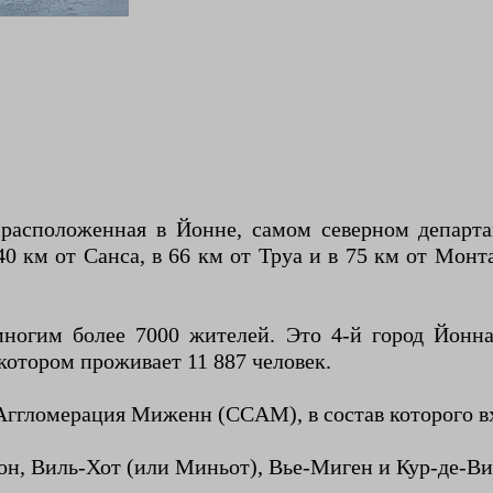
расположенная в Йонне, самом северном департ
40 км от Санса, в 66 км от Труа и в 75 км от Мо
огим более 7000 жителей. Это 4-й город Йонна
котором проживает 11 887 человек.
ггломерация Миженн (CCAM), в состав которого вх
н, Виль-Хот (или Миньот), Вье-Миген и Кур-де-Ви