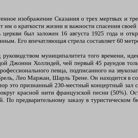
тенное изображение Сказания о трех мертвых и т
 им о краткости жизни и важности спасения свое
церкви был заложен 16 августа 1925 года и откр
ным. Его впечатляющая стрела составляет 60 метро
од руководством муниципалитета того времени, ид
одой Джонни Холлидей, чей первый 45 раундов толь
профессионального певца, подписанного на звуко
рель, Лео Маржан, Шарль Трене. Он находится в со
ор это признанный 230-местный концертный зал с
 вокруг красной нити французской песни (50%). О
. По предварительному заказу в туристическом 