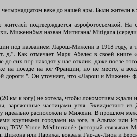
 в четырнадцатом веке до нашей эры. Были жители в 
е жителей подтверждается аэрофотосъемкой. На
охи. Миженнбыл назван Митигана/ Mitigana (середи
нции под названием Ларош-Миженн в 1918 году, а т
". Как отмечает Марк Абелес в своей книге «Jo
 до сих пор находят у нас отклик, даже после тог
ке на поезде на юг Франции, но не место, а вокз
ой дороги ". Он уточняет, что «Ларош и Миженн- 
 (20 км к югу) не хотела, чтобы локомотивы ждали
ры, заряженные частицами угля. Эквидистант из
у идеально расположен в Миженн. В прошлом между
семи крупными городами на юге, в Альпах или Ит
 год TGV Yonne Méditerranée (который связывал М
, Дижона или Парижа, вокзала Гар-де-Лион и Берс