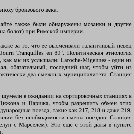
эпоху бронзового века.
 сайте также были обнаружены мозаики и другие
на болот) при Римской империи.
акже за то, что ее высмеивали талантливый певец
urn Tranquilles en 89". Политическая этнология
о, как мы их услышали: Laroche-Migennes - один из
ал, обязательный, последний шаг, чтобы уйти из
фактически два смежных муниципалитета. Станция
 и шумели в ожидании на сортировочных станциях в
 Дижона и Парижа, чтобы разрешить обмен этих
народные поезда, такие как 217, 218 и даже 219,
алии без необходимости смены поездов. Станция
елун с Марселем). Это еще с этой даты в пункте
и.