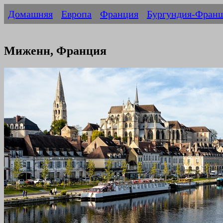
Домашняя
Европа
Франция
Бургундия-Фран
Миженн, Франция