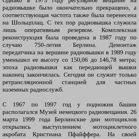
Однако в 1973 году регулярное вещание на
радиовышке было окончательно прекращено, а
соответствующая частота также была перенесена
на Шольцплац. С тех пор радиовышка служила
лишь оперативным резервом. Комплексная
реконструкция была проведена в 1987 году по
случаю 750-летия Берлина. Демонтаж
передатчика на вершине радиовышки в 1989 году
уменьшил ее высоту со 150,06 до 146,78 метра;
эпоха радиовышки как передающей вышки
наконец закончилась. Сегодня он служит только
ретрансляционной станцией для частных
наземных радиослужб.
С 1967 по 1997 год у подножия башни
располагался Музей немецкого радиовещания. 26
марта 1999 года Берлинские дни мотоциклов
открылись выступлением мотоциклетного
акробата Кристиана Пфайффера. На своей