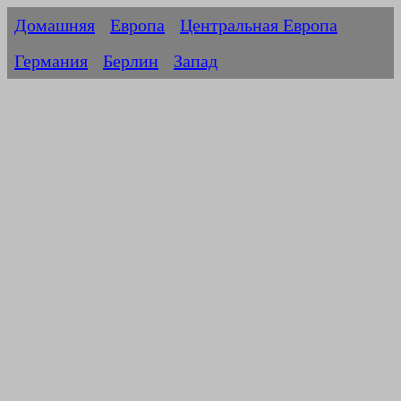
Домашняя
Европа
Центральная Европа
Германия
Берлин
Запад