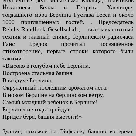
внутренних дел Вильгельма Кюльца, политиков
Йоханнеса Белла и Генриха Хаслинде,
тогдашнего мэра Берлина Густава Бёсса и около
1000 приглашенных гостей. . Председатель
Reichs-Rundfunk-Gesellschaft, высокочастотный
техник и главный спикер берлинского радиочаса
Ганс Бредов прочитал посвященное
стихотворение, первые строки которого были
такими:
«Высоко в голубом небе Берлина,
Построена стальная башня.
В воздухе Берлина,
Окруженный последним ароматом лета.
В новом Берлине на берлинском ветру,
Самый младший ребенок в Берлине!
Берлинские годы пройдут:
Придет буря, башня выстоит!»
Здание, похожее на Эйфелеву башню во время