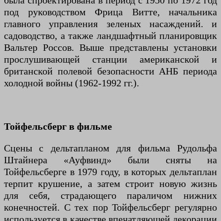
была спроектирована в период с 1950 по 1972 год
под руководством Фрица Витте, начальника
главного управления зеленых насаждений. и
садоводство, а также ландшафтный планировщик
Вальтер Россов. Выше представлены установки
прослушивающей станции американской и
британской полевой безопасности АНБ периода
холодной войны (1962-1992 гг.).
Тойфельсберг в фильме
Сцены с дельтапланом для фильма Рудольфа
Штайнера «Ауфвинд» были сняты на
Тойфельсберге в 1979 году, в которых дельтаплан
терпит крушение, а затем строит новую жизнь
для себя, страдающего параличом нижних
конечностей. С тех пор Тойфельсберг регулярно
используется в качестве впечатляющей декорации