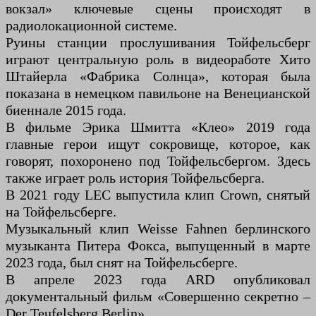
вокзал» ключевые сцены происходят в
радиолокационной системе.
Руины станции прослушивания Тойфельсберг
играют центральную роль в видеоработе Хито
Штайерла «Фабрика Солнца», которая была
показана в немецком павильоне на Венецианской
биеннале 2015 года.
В фильме Эрика Шмитта «Клео» 2019 года
главные герои ищут сокровище, которое, как
говорят, похоронено под Тойфельсбергом. Здесь
также играет роль история Тойфельсберга.
В 2021 году LEC выпустила клип Crown, снятый
на Тойфельсберге.
Музыкальный клип Weisse Fahnen берлинского
музыканта Питера Фокса, выпущенный в марте
2023 года, был снят на Тойфельсберге.
В апреле 2023 года ARD опубликовал
документальный фильм «Совершенно секретно –
Der Teufelsberg Berlin».