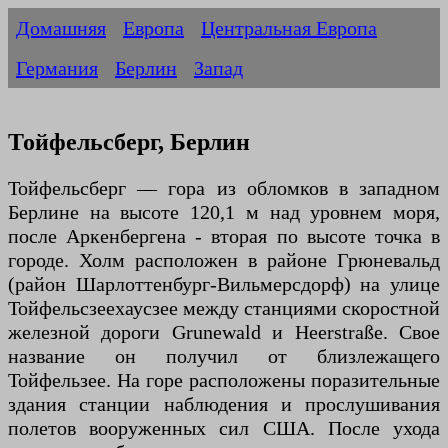
Домашняя
Европа
Центральная Европа
Германия
Берлин
Запад
Тойфельсберг, Берлин
Тойфельсберг — гора из обломков в западном
Берлине на высоте 120,1 м над уровнем моря,
после Аркенбергена - вторая по высоте точка в
городе. Холм расположен в районе Грюневальд
(район Шарлоттенбург-Вильмерсдорф) на улице
Тойфельсзеехаусзее между станциями скоростной
железной дороги Grunewald и Heerstraße. Свое
название он получил от близлежащего
Тойфельзее. На горе расположены поразительные
здания станции наблюдения и прослушивания
полетов вооруженных сил США. После ухода