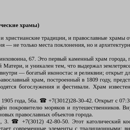
ические храмы)
 и христианские традиции, и православные храмы 
ия — не только места поклонения, но и архитекту
нховоина, 67. Это первый каменный храм города, 
Матери, и уникален тем, что выдержал землетряс
внутри — богатый иконостас и реликвии; открыт д
авославный храм, построенный в 1809 году, предс
одятся богослужения и фестивали. Храм известен
905 года, 56а. ☎ +7(3012)28-30-42. Открыт с 07:3
щён покровителю моряков и путешественников. Вн
 новых православных объектов города.
, 3. ☎ +7(3012) 42-80-50. Этот католический ко
етает современные элементы с традиционными; вн