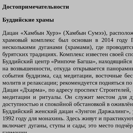
Достопримечательности
Буддийские храмы
Дацан «Хамбын Хурэ» (Хамбын Сумээ), расположе
храмовый комплекс был основан в 2014 году 
несколькими дуганами (храмами), где проводятс
бурятских традициях. Комплекс известен своей сп
Буддийский центр «Ринпоче Багша», находящийся 
на возвышенности, откуда открывается панорамн
события буддизма, сад медитации, восточные бе
молитв и релаксации; рекомендуется подняться по
Дацан «Дхарма», по адресу проспект Строителей, 
медитации и ритуалы. Он служит местом для д
доступностью и спокойной обстановкой в оживлён
Буддийский женский дацан «Зунгон Даржалинг», у
1992 году для монахинь. Здесь живут и практику
включает дуганы, ступы и сады; это место подчё
гармонии.