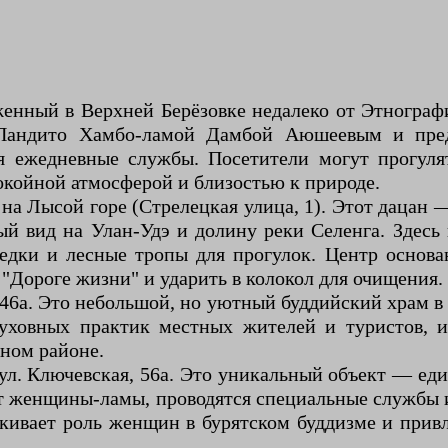
нный в Верхней Берёзовке недалеко от Этнографи
Пандито Хамбо-ламой Дамбой Аюшеевым и пред
я ежедневные службы. Посетители могут прогуля
окойной атмосферой и близостью к природе.
на Лысой горе (Стрелецкая улица, 1). Этот дацан 
ый вид на Улан-Удэ и долину реки Селенга. Здесь
седки и лесные тропы для прогулок. Центр основа
 "Дороге жизни" и ударить в колокол для очищения.
46а. Это небольшой, но уютный буддийский храм в г
уховных практик местных жителей и туристов, и
ном районе.
л. Ключевская, 56а. Это уникальный объект — ед
ют женщины-ламы, проводятся специальные службы
ркивает роль женщин в бурятском буддизме и прив