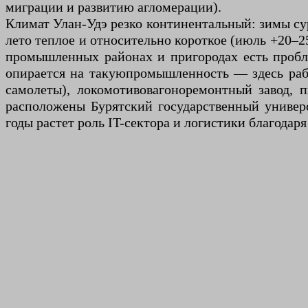
миграции и развитию агломерации).
Климат Улан-Удэ резко континентальный: зимы сур
лето теплое и относительно короткое (июль +20–25
промышленных районах и пригородах есть пробле
опирается на такую ​​промышленность — здесь ра
самолеты), локомотивовагоноремонтный завод, п
расположены Бурятский государственный универ
годы растет роль IT-сектора и логистики благодар