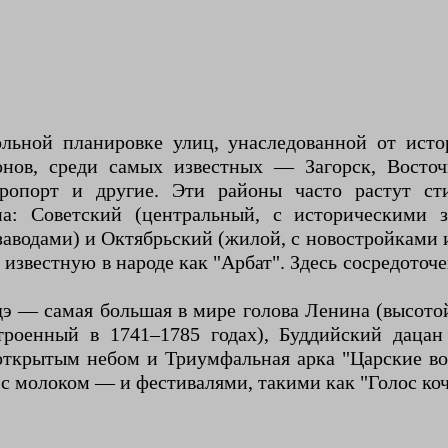
ольной планировке улиц, унаследованной от исто
нов, среди самых известных — Загорск, Восточ
эропорт и другие. Эти районы часто растут ст
на: Советский (центральный, с историческими 
водами) и Октябрьский (жилой, с новостройками и
 известную в народе как "Арбат". Здесь сосредоточ
э — самая большая в мире голова Ленина (высотой
роенный в 1741–1785 годах), Буддийский даца
открытым небом и Триумфальная арка "Царские во
 с молоком — и фестивалями, такими как "Голос ко