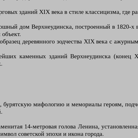
говых зданий XIX века в стиле классицизма, где р
кошный дом Верхнеудинска, построенный в 1820-х 
 объект.
 образец деревянного зодчества XIX века с ажурн
ейших каменных зданий Верхнеудинска (конец XV
.
е, бурятскую мифологию и мемориалы героям, подч
.
менитая 14-метровая голова Ленина, установленна
символ советской эпохи и икона города.