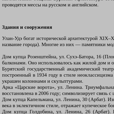
проводятся мессы на русском и английском.
Здания и сооружения
Улан-Удэ богат исторической архитектурой XIX–X
название города). Многие из них — памятники мод
Дом купца Розенштейна, ул. Сухэ-Батора, 16 (Пло
балконами. Оно использовалось как жилой дом и о
Бурятский государственный академический театр
построенный в 1934 году в стиле неоклассицизма 
украшен колоннами и скульптурами.
Арка «Царские ворота», ул. Ленина. Триумфальная
восстановлена в 2006 году; символизирует связь с
Дом купца Капельмана, ул. Ленина, 30 (Арбат). И
века в эклектичном стиле, отражает купеческое бо
Дом купца Голдобина, ул. Ленина, 26 (Арбат).