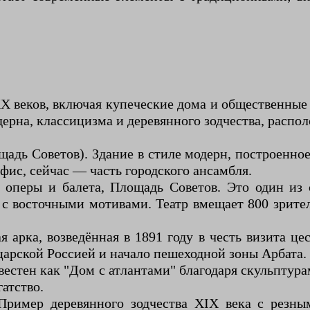
X веков, включая купеческие дома и общественные
ерна, классицизма и деревянного зодчества, распо
щадь Советов). Здание в стиле модерн, построенно
фис, сейчас — часть городского ансамбля.
 оперы и балета, Площадь Советов. Это один из
с восточными мотивами. Театр вмещает 800 зрител
 арка, возведённая в 1891 году в честь визита цес
 царской Россией и начало пешеходной зоны Арбата.
звестен как "Дом с атлантами" благодаря скульпту
гатство.
 Пример деревянного зодчества XIX века с резн