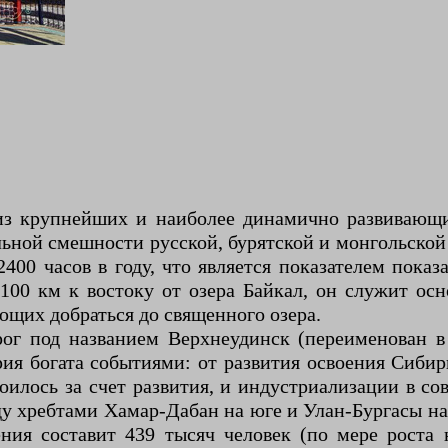
из крупнейших и наиболее динамично развивающих
ьной смешности русской, бурятской и монгольской
400 часов в году, что является показателем пока
100 км к востоку от озера Байкал, он служит осн
ющих добраться до священного озера.
рог под названием Верхнеудинск (переименован в 
я богата событиями: от развития освоения Сибир
оилось за счет развития, и индустриализации в с
у хребтами Хамар-Дабан на юге и Улан-Бургасы на
ния составит 439 тысяч человек (по мере роста 