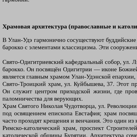
Храмовая архитектура (православные и катол
В Улан-Удэ гармонично сосуществуют буддийские
барокко с элементами классицизма. Эти сооружен
Свято-Одигитриевский кафедральный собор, ул. Ли
барокко. Он посвящён Одигитрии — иконе Божией 
является главным храмом Улан-Удэнской епархии, 
Свято-Троицкий храм, ул. Куйбышева, 37. Этот пр
Он служит центром приходской жизни, где пров
паломничества для верующих.
Храм Святого Николая Чудотворца, ул. Революции 1
под освящением епископа Евстафия; храм посвя
часто проходят крещения и венчания. Это один из
Римско-католический храм, проспект Строителей
католической общины Бурятии. Архитектура соч