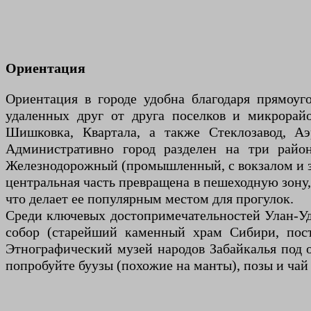
Ориентация
Ориентация в городе удобна благодаря прямоуг
удаленных друг от друга поселков и микрорайо
Шишковка, Квартала, а также Стеклозавод, А
Административно город разделен на три райо
Железнодорожный (промышленный, с вокзалом и за
центральная часть превращена в пешеходную зону,
что делает ее популярным местом для прогулок.
Среди ключевых достопримечательностей Улан-Уд
собор (старейший каменный храм Сибири, пост
Этнографический музей народов Забайкалья под 
попробуйте буузы (похожие на манты), позы и чай