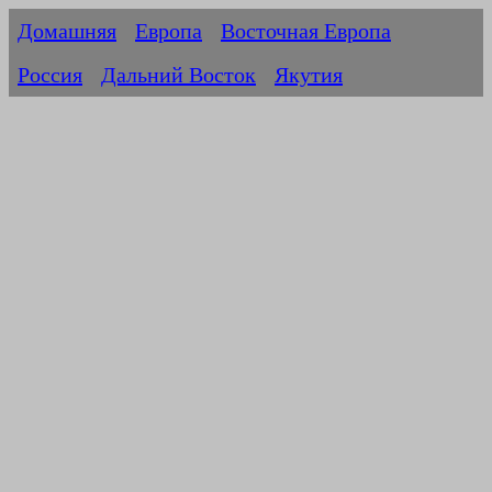
Домашняя
Европа
Восточная Европа
Россия
Дальний Восток
Якутия