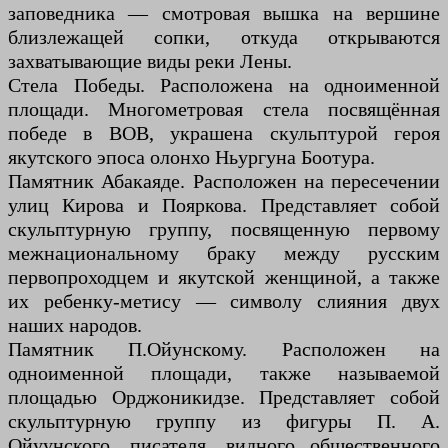
заповедника — смотровая вышка на вершине
близлежащей сопки, откуда открываются
захватывающие виды реки Лены.
Стела Победы. Расположена на одноименной
площади. Многометровая стела посвящённая
победе в ВОВ, украшена скульптурой героя
якутского эпоса олонхо Ньургуна Боотура.
Памятник Абакаяде. Расположен на пересечении
улиц Кирова и Пояркова. Представляет собой
скульптурную группу, посвященную первому
межнациональному браку между русским
первопроходцем и якутской женщиной, а также
их ребенку-метису — символу слияния двух
наших народов.
Памятник П.Ойунскому. Расположен на
одноименной площади, также называемой
площадью Орджоникидзе. Представляет собой
скульптурную группу из фигуры П. А.
Ойуунского, писателя, видного общественного