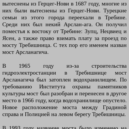
вытеснены из Герцег-Нови в 1687 году, многие из
них были вытеснены из Герцег-Нови. Турецкие
семьи из этого города переехали в Требине.
Среди них был некий Арслан-ага. Он получил
поместья к востоку от Требине: Зупц, Нецвиец и
Ясен, а также право взимать плату за проезд по
мосту Требишница. С тех пор его именем назван
мост Арсланагича.
В 1965 году из-за строительства
гидроэлектростанции в Требишнице мост
Арсланагича был затоплен водохранилищем. По
требованию Института охраны памятников
культуры мост был разобран и перенесен в другое
место в 1966 году, когда водохранилище опустело.
Новое расположение моста между Градиной
справа и Полицией на левом берегу Требишницы.
В 1993 году название моста было изменено на