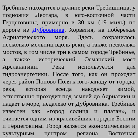
Требинье находится в долине реки Требишница, у
подножия Леотара, в юго-восточной части
Герцеговины, примерно в 30 км (19 миль) по
дороге из
Дубровника
, Хорватия, на побережье
Адриатического моря. Здесь сохранилось
несколько мельниц вдоль реки, а также несколько
мостов, в том числе три в самом городе Требинье,
а также исторический Османский мост
Арсланагики. Река используется для
гидроэнергетики. После того, как он проходит
через район Попово Поля к юго-западу от города,
река, которая всегда наводняет зимой,
естественно проходит под землей до Адриатики и
падает в море, недалеко от Дубровника. Требинье
известен как «город солнца и платан», и
считается одним из красивейших городов Боснии
и Герцеговины. Город является экономическим и
культурным центром региона Восточная