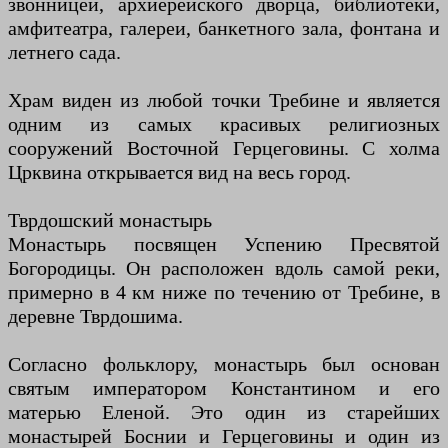
звонницей, архиерейского дворца, библиотеки,
амфитеатра, галереи, банкетного зала, фонтана и
летнего сада.
Храм виден из любой точки Требине и является
одним из самых красивых религиозных
сооружений Восточной Герцеговины. С холма
Црквина открывается вид на весь город.
Тврдошский монастырь
Монастырь посвящен Успению Пресвятой
Богородицы. Он расположен вдоль самой реки,
примерно в 4 км ниже по течению от Требине, в
деревне Тврдошима.
Согласно фольклору, монастырь был основан
святым императором Константином и его
матерью Еленой. Это один из старейших
монастырей Боснии и Герцеговины и один из