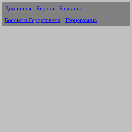
Домашняя
Европа
Балканы
Босния и Герцеговина
Герцеговина