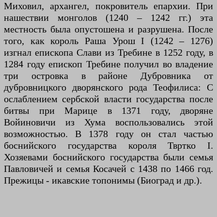
Миховил, архангел, покровитель епархии. При
нашествии монголов (1240 – 1242 гг.) эта
местность была опустошена и разрушена. После
того, как король Раша Урош I (1242 – 1276)
изгнал епископа Слави из Требине в 1252 году, в
1284 году епископ Требине получил во владение
три островка в районе Дубровника от
дубровницкого дворянского рода Теофилиса: С
ослаблением сербской власти государства после
битвы при Марице в 1371 году, дворяне
Войиновичи из Хума воспользовались этой
возможностью. В 1378 году он стал частью
боснийского государства короля Твртко I.
Хозяевами боснийского государства были семья
Павловичей и семья Косачей с 1438 по 1466 год.
Прежицы - икавские топонимы (Биоград и др.).