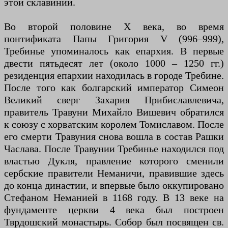
этой склавинии.
Во второй половине X века, во время
понтификата Папы Григория V (996–999),
Требинье упоминалось как епархия. В первые
двести пятьдесят лет (около 1000 – 1250 гг.)
резиденция епархии находилась в городе Требине.
После того как болгарский император Симеон
Великий сверг Захария Прибиславлевича,
правитель Травуни Михайло Вишевич обратился
к союзу с хорватским королем Томиславом. После
его смерти Травуния снова вошла в состав Рашки
Часлава. После Травунии Требинье находился под
властью Дукля, правление которого сменили
сербские правители Неманичи, правившие здесь
до конца династии, и впервые было оккупировано
Стефаном Неманией в 1168 году. В 13 веке на
фундаменте церкви 4 века был построен
Тврдошский монастырь. Собор был посвящен св.