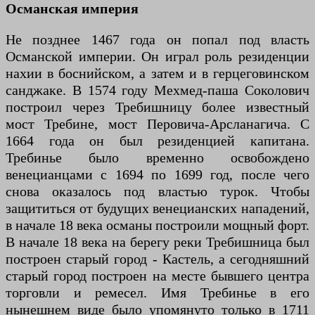
Османская империя
Не позднее 1467 года он попал под власть
Османской империи. Он играл роль резиденции
нахии в боснийском, а затем и в герцеговинском
санджаке. В 1574 году Мехмед-паша Соколович
построил через Требишницу более известный
мост Требине, мост Перовича-Арсланагича. С
1664 года он был резиденцией капитана.
Требинье было временно освобождено
венецианцами с 1694 по 1699 год, после чего
снова оказалось под властью турок. Чтобы
защититься от будущих венецианских нападений,
в начале 18 века османы построили мощный форт.
В начале 18 века на берегу реки Требишница был
построен старый город - Кастель, а сегодняшний
старый город построен на месте бывшего центра
торговли и ремесел. Имя Требинье в его
нынешнем виде было упомянуто только в 1711