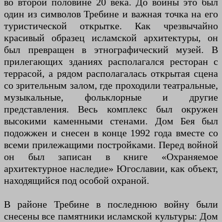
во второй половине 20 века. До войны это был
один из символов Требине и важная точка на его
туристической открытке. Как чрезвычайно
красивый образец исламской архитектуры, он
был превращен в этнографический музей. В
прилегающих зданиях располагался ресторан с
террасой, а рядом располагалась открытая сцена
со зрительным залом, где проходили театральные,
музыкальные, фольклорные и другие
представления. Весь комплекс был окружен
высокими каменными стенами. Дом Бея был
подожжен и снесен в конце 1992 года вместе со
всеми прилежащими постройками. Перед войной
он был записан в книге «Охраняемое
архитектурное наследие» Югославии, как объект,
находящийся под особой охраной.
В районе Требине в последнюю войну были
снесены все памятники исламской культуры: Дом